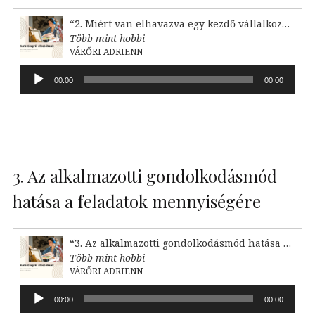
“2. Miért van elhavazva egy kezdő vállalkozó?”
Több mint hobbi
VÁRŐRI ADRIENN
Audió
00:00
00:00
lejátszó
3. Az alkalmazotti gondolkodásmód
hatása a feladatok mennyiségére
“3. Az alkalmazotti gondolkodásmód hatása a feladataink mennyiségére”
Több mint hobbi
VÁRŐRI ADRIENN
Audió
00:00
00:00
lejátszó