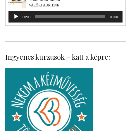
VÁRŐRI ADRIENN
Audió
00:00
00:00
lejátszó
Ingyenes kurzusok – katt a képre: