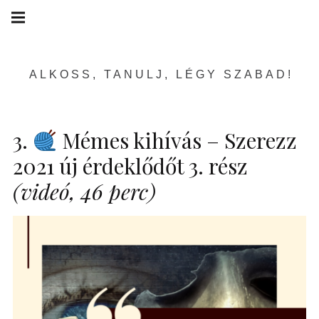
Skip
Main
navigation
to
Menu
content
ALKOSS, TANULJ, LÉGY SZABAD!
3.
Mémes kihívás – Szerezz
2021 új érdeklődőt 3. rész
(videó, 46 perc)