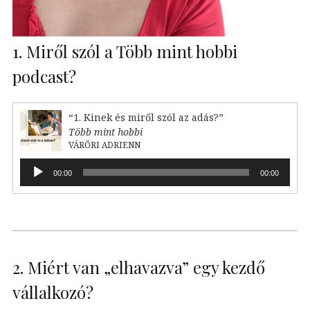
1. Miről szól a Több mint hobbi
podcast?
“1. Kinek és miről szól az adás?”
Több mint hobbi
VÁRŐRI ADRIENN
Audió
00:00
00:00
lejátszó
2. Miért van „elhavazva” egy kezdő
vállalkozó?