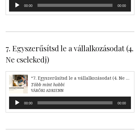
Audió
00:00
00:00
lejátszó
7. Egyszerűsítsd le a vállalkozásodat (4.
Ne cselekedj)
“7. Egyszerűsítsd le a vállalkozásodat (4. Ne cselekedj)”
Több mint hobbi
VÁRŐRI ADRIENN
Audió
00:00
00:00
lejátszó