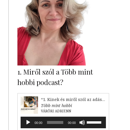
1. Miről szól a Több mint
hobbi podcast?
“1. Kinek és miről szól az adás?”
Több mint hobbi
VÁRŐRI ADRIENN
Audió
A
00:00
00:00
lejátszó
hangerő