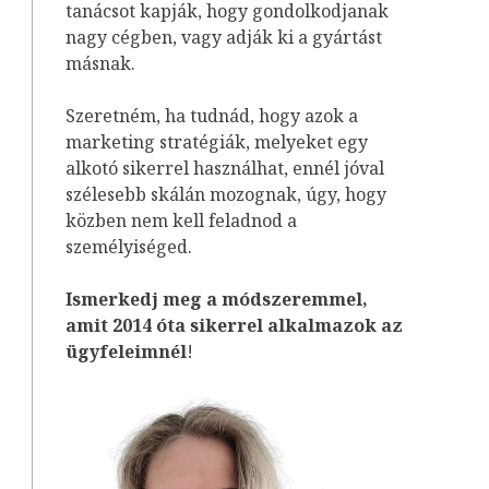
tanácsot kapják, hogy gondolkodjanak
nagy cégben, vagy adják ki a gyártást
másnak.
Szeretném, ha tudnád, hogy azok a
marketing stratégiák, melyeket egy
alkotó sikerrel használhat, ennél jóval
szélesebb skálán mozognak, úgy, hogy
közben nem kell feladnod a
személyiséged.
Ismerkedj meg a módszeremmel,
amit 2014 óta sikerrel alkalmazok az
ügyfeleim
nél
!