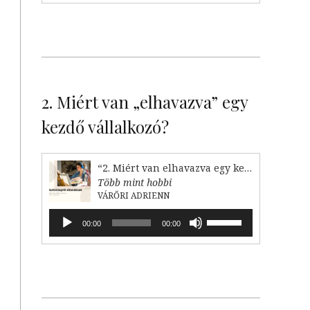
növeléséhez,
illetőleg
csökkentéséhez
a
Fel/Le
billentyűket
kell
2. Miért van „elhavazva” egy
használni.
kezdő vállalkozó?
“2. Miért van elhavazva egy kezdő vállalkozó?”
Több mint hobbi
VÁRŐRI ADRIENN
Audió
A
00:00
00:00
lejátszó
hangerő
növeléséhez,
illetőleg
csökkentéséhez
a
Fel/Le