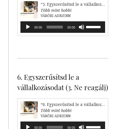
“5. Egyszerűsítsd le a vállalkozásodat! (2. Válaszd le)”
Több mint hobbi
VÁRŐRI ADRIENN
Audió
A
00:00
00:00
lejátszó
hangerő
növeléséhez,
illetőleg
csökkentéséhez
a
Fel/Le
billentyűket
kell
6. Egyszerűsítsd le a
használni.
vállalkozásodat (3. Ne reagálj)
“6. Egyszerűsítsd le a vállalkozásodat (3. Ne reagálj)”
Több mint hobbi
VÁRŐRI ADRIENN
Audió
A
00:00
00:00