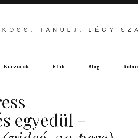
LKOSS, TANULJ, LÉGY SZ
Kurzusok
Klub
Blog
Róla
ess
és egyedül –
t
(videó, 20 perc)