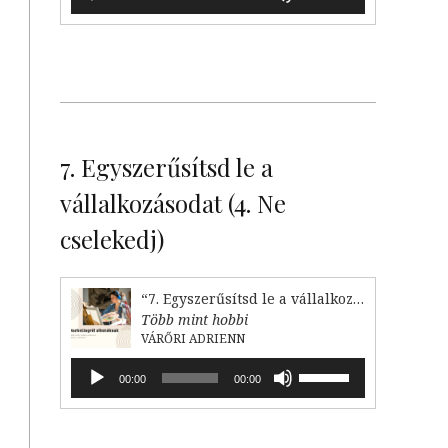
lejátszó
hangerő
növeléséhez,
illetőleg
csökkentéséhez
a
Fel/Le
billentyűket
kell
7. Egyszerűsítsd le a
használni.
vállalkozásodat (4. Ne
cselekedj)
“7. Egyszerűsítsd le a vállalkozásodat (4. Ne cselekedj)”
Több mint hobbi
VÁRŐRI ADRIENN
Audió
A
00:00
00:00
lejátszó
hangerő
növeléséhez,
illetőleg