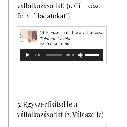
vállalkozásodat! (1. Címkézd
fel a feladatokat!)
“4. Egyszerűsítsd le a vállalkozásodat (1. Címkézd fel!)”
Több mint hobbi
VÁRŐRI ADRIENN
Audió
A
00:00
00:00
lejátszó
hangerő
növeléséhez,
illetőleg
csökkentéséhez
a
Fel/Le
billentyűket
kell
5. Egyszerűsítsd le a
használni.
vállalkozásodat (2. Válaszd le)