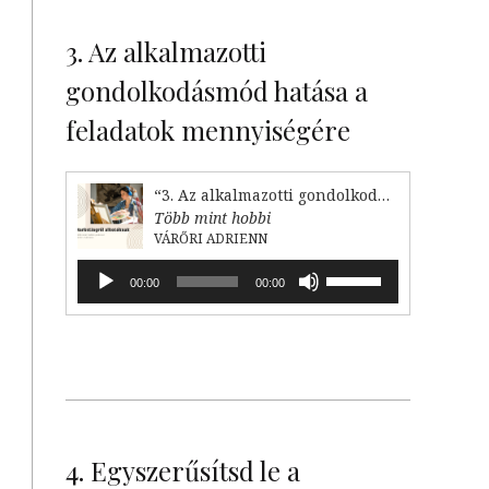
billentyűket
kell
3. Az alkalmazotti
használni.
gondolkodásmód hatása a
feladatok mennyiségére
“3. Az alkalmazotti gondolkodásmód hatása a feladataink mennyiségére”
Több mint hobbi
VÁRŐRI ADRIENN
Audió
A
00:00
00:00
lejátszó
hangerő
növeléséhez,
illetőleg
csökkentéséhez
a
Fel/Le
billentyűket
kell
4. Egyszerűsítsd le a
használni.