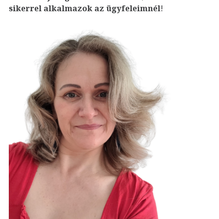
sikerrel alkalmazok az ügyfeleim
nél
!