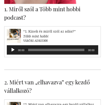
1. Miről szól a Több mint hobbi
podcast?
“1. Kinek és miről szól az adás?”
Több mint hobbi
VÁRŐRI ADRIENN
Audió
00:00
00:00
lejátszó
2. Miért van „elhavazva” egy kezdő
vállalkozó?
“2. Miért van elhavazva egy kezdő vállalkozó?”