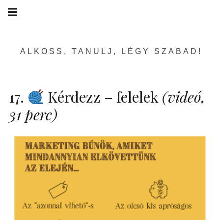
Skip
Main
navigation
to
Menu
content
ALKOSS, TANULJ, LÉGY SZABAD!
17.
Kérdezz – felelek
(videó,
31 perc)