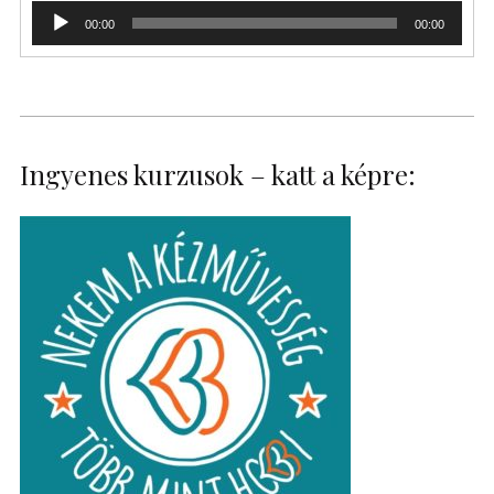
Audió
00:00
00:00
lejátszó
Ingyenes kurzusok – katt a képre: