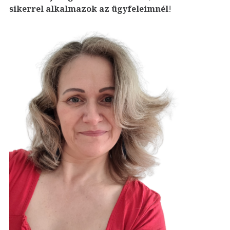
sikerrel alkalmazok az ügyfeleim
nél
!