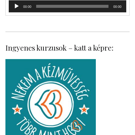
Audió
00:00
00:00
lejátszó
Ingyenes kurzusok – katt a képre: