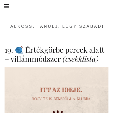
Skip
Main
navigation
to
Menu
content
ALKOSS, TANULJ, LÉGY SZABAD!
19.
Értékgörbe percek alatt
– villámmódszer
(csekklista)