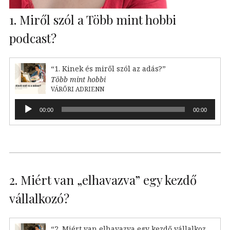
1. Miről szól a Több mint hobbi
podcast?
“1. Kinek és miről szól az adás?”
Több mint hobbi
VÁRŐRI ADRIENN
Audió
00:00
00:00
lejátszó
2. Miért van „elhavazva” egy kezdő
vállalkozó?
“2. Miért van elhavazva egy kezdő vállalkozó?”