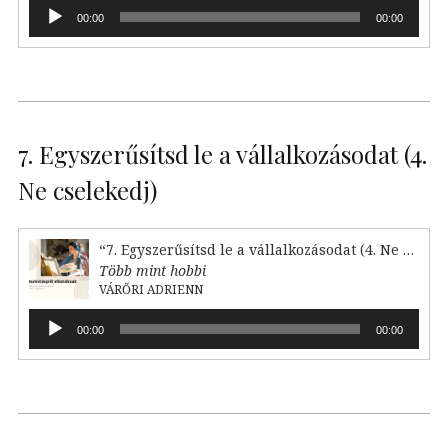
Audió
00:00
00:00
lejátszó
7. Egyszerűsítsd le a vállalkozásodat (4.
Ne cselekedj)
“7. Egyszerűsítsd le a vállalkozásodat (4. Ne cselekedj)”
Több mint hobbi
VÁRŐRI ADRIENN
Audió
00:00
00:00
lejátszó