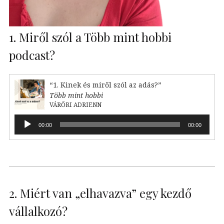
1. Miről szól a Több mint hobbi
podcast?
“1. Kinek és miről szól az adás?”
Több mint hobbi
VÁRŐRI ADRIENN
Audió
00:00
00:00
lejátszó
2. Miért van „elhavazva” egy kezdő
vállalkozó?