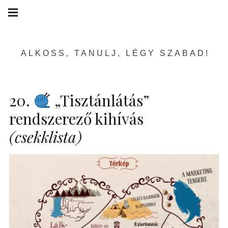
Skip
Main
navigation
to
Menu
content
ALKOSS, TANULJ, LÉGY SZABAD!
20.
„Tisztánlátás”
rendszerező kihívás
(csekklista)