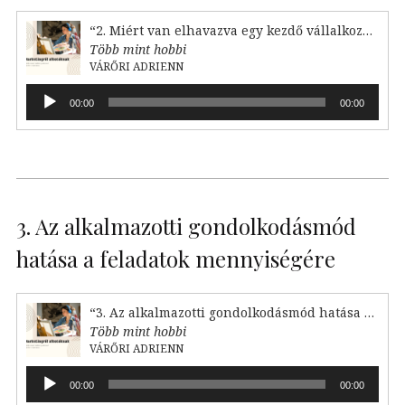
“2. Miért van elhavazva egy kezdő vállalkozó?”
Több mint hobbi
VÁRŐRI ADRIENN
Audió
00:00
00:00
lejátszó
3. Az alkalmazotti gondolkodásmód
hatása a feladatok mennyiségére
“3. Az alkalmazotti gondolkodásmód hatása a feladataink mennyiségére”
Több mint hobbi
VÁRŐRI ADRIENN
Audió
00:00
00:00
lejátszó