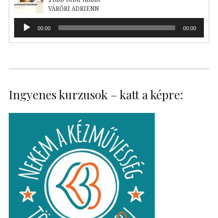
VÁRŐRI ADRIENN
Audió
00:00
00:00
lejátszó
Ingyenes kurzusok – katt a képre: