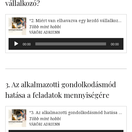
vállalkozó?
“2. Miért van elhavazva egy kezdő vállalkozó?”
Több mint hobbi
VÁRŐRI ADRIENN
Audió
00:00
00:00
lejátszó
3. Az alkalmazotti gondolkodásmód
hatása a feladatok mennyiségére
“3. Az alkalmazotti gondolkodásmód hatása a feladataink mennyiségére”
Több mint hobbi
VÁRŐRI ADRIENN