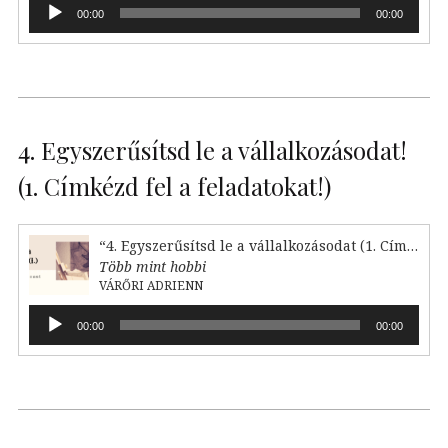
Audió
00:00
00:00
lejátszó
4. Egyszerűsítsd le a vállalkozásodat!
(1. Címkézd fel a feladatokat!)
“4. Egyszerűsítsd le a vállalkozásodat (1. Címkézd fel!)”
Több mint hobbi
VÁRŐRI ADRIENN
Audió
00:00
00:00
lejátszó