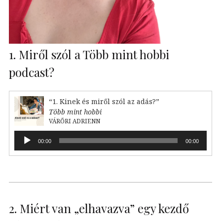
1. Miről szól a Több mint hobbi
podcast?
“1. Kinek és miről szól az adás?”
Több mint hobbi
VÁRŐRI ADRIENN
Audió
00:00
00:00
lejátszó
2. Miért van „elhavazva” egy kezdő