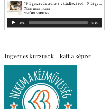
“9. Egyszerűsítsd le a vállalkozásod! (6. Légy lelkes!)”
Több mint hobbi
VÁRŐRI ADRIENN
Audió
00:00
00:00
lejátszó
Ingyenes kurzusok – katt a képre: