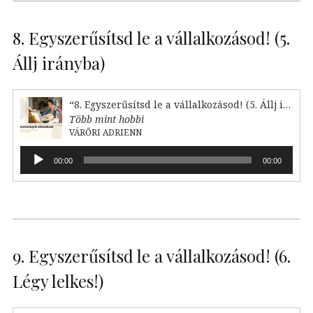
8. Egyszerűsítsd le a vállalkozásod! (5.
Állj irányba)
“8. Egyszerűsítsd le a vállalkozásod! (5. Állj irányba)”
Több mint hobbi
VÁRŐRI ADRIENN
Audió
00:00
00:00
lejátszó
9. Egyszerűsítsd le a vállalkozásod! (6.
Légy lelkes!)