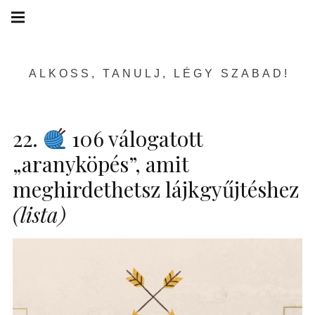
Skip
Main
navigation
to
Menu
content
ALKOSS, TANULJ, LÉGY SZABAD!
22.
106 válogatott
„aranyköpés”, amit
meghirdethetsz lájkgyűjtéshez
(lista)