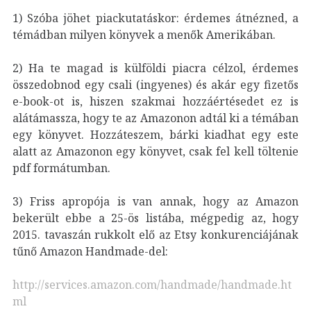
1) Szóba jöhet piackutatáskor: érdemes átnézned, a
témádban milyen könyvek a menők Amerikában.
2) Ha te magad is külföldi piacra célzol, érdemes
összedobnod egy csali (ingyenes) és akár egy fizetős
e-book-ot is, hiszen szakmai hozzáértésedet ez is
alátámassza, hogy te az Amazonon adtál ki a témában
egy könyvet. Hozzáteszem, bárki kiadhat egy este
alatt az Amazonon egy könyvet, csak fel kell töltenie
pdf formátumban.
3) Friss apropója is van annak, hogy az Amazon
bekerült ebbe a 25-ös listába, mégpedig az, hogy
2015. tavaszán rukkolt elő az Etsy konkurenciájának
tűnő Amazon Handmade-del:
http://services.amazon.com/handmade/handmade.ht
ml