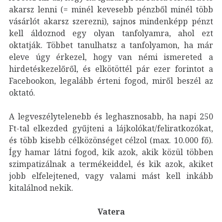
akarsz lenni (= minél kevesebb pénzből minél több
vásárlót akarsz szerezni), sajnos mindenképp pénzt
kell áldoznod egy olyan tanfolyamra, ahol ezt
oktatják. Többet tanulhatsz a tanfolyamon, ha már
eleve úgy érkezel, hogy van némi ismereted a
hirdetéskezelőről, és elkötöttél pár ezer forintot a
Facebookon, legalább érteni fogod, miről beszél az
oktató.
A legveszélytelenebb és leghasznosabb, ha napi 250
Ft-tal elkezded gyűjteni a lájkolókat/feliratkozókat,
és több kisebb célközönséget célzol (max. 10.000 fő).
Így hamar látni fogod, kik azok, akik közül többen
szimpatizálnak a termékeiddel, és kik azok, akiket
jobb elfelejtened, vagy valami mást kell inkább
kitalálnod nekik.
Vatera