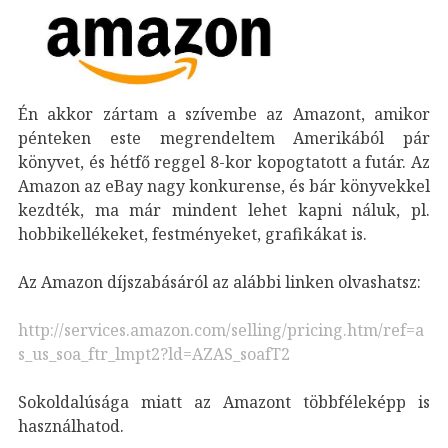
Én akkor zártam a szívembe az Amazont, amikor
pénteken este megrendeltem Amerikából pár
könyvet, és hétfő reggel 8-kor kopogtatott a futár. Az
Amazon az eBay nagy konkurense, és bár könyvekkel
kezdték, ma már mindent lehet kapni náluk, pl.
hobbikellékeket, festményeket, grafikákat is.
Az Amazon díjszabásáról az alábbi linken olvashatsz:
http://services.amazon.com/selling/pricing.htm/ref=a
s_us_soa_ftr_lmpt2?ld=AZAS_soafT2
Sokoldalúsága miatt az Amazont többféleképp is
használhatod.