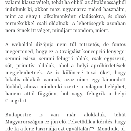
valami klassz vételt, tehát ha ebből az általánosságból
indulunk ki, akkor max. ugyanarra tudod használni,
mint az eBay-t: alkalmankénti eladásokra, és olcsó
termékekkel csali oldalnak. A lehetőségek azonban
nem érnek itt véget, mindjárt mondom, miért.
A weboldal dizájnja nem túl tetszetős, de fontos
megértened, hogy ez a Craigslist koncepció lényege:
semmi csicsa, semmi felugró ablak, csak egyszerű,
sőt, primitív oldalak, ahol a helyi apróhirdetések
megjelenhetnek. Az is különccé teszi őket, hogy
lokális oldalaik vannak, azaz nincs egy kimondott
főoldal, ahova mindenki szerte a világon beléphet,
hanem attól függően, hol vagy, felugrik a helyi
Craigslist.
Budapestre is van már aloldaluk, tehát
Magyarországon ez jön elő. Felvetődik a kérdés, hogy
„de ki a fene használja ezt egyáltalán”?! Mondjuk, pl.