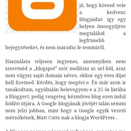
jó, hogy kövesd vele
a kedvenc
blogjaidat: így egy
helyen összegyűjtve
megtalálod a
legfrissebb
bejegyzéseket, és nem maradsz le semmiről.
Használata teljesen ingyenes, amennyiben nem
szeretnéd a „blogspot” szót mellőzni az url-ből, azaz
nem vágysz saját domain névre, ekkor egy éves díjat
kell fizetned. Kérdés, hogy megéri-e. Én már azon is
tanakodtam, egyáltalán belevegyem-e a 25-ös listába
a Bloggert, pedig rengeteg kézműves blog ezen indul
hódító útjára. A Google blogjának jövőjét talán semmi
nem jelzi jobban, mint hogy a Google egyik vezető
mérnökének, Matt Cutts-nak a blogja WordPress…