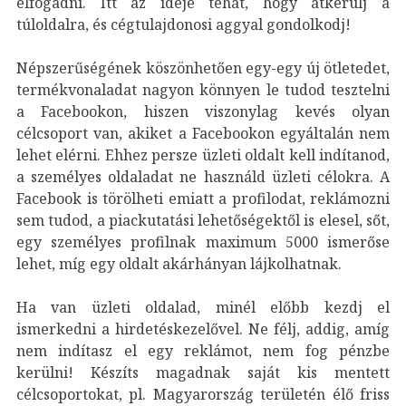
elfogadni. Itt az ideje tehát, hogy átkerülj a
túloldalra, és cégtulajdonosi aggyal gondolkodj!
Népszerűségének köszönhetően egy-egy új ötletedet,
termékvonaladat nagyon könnyen le tudod tesztelni
a Facebookon, hiszen viszonylag kevés olyan
célcsoport van, akiket a Facebookon egyáltalán nem
lehet elérni. Ehhez persze üzleti oldalt kell indítanod,
a személyes oldaladat ne használd üzleti célokra. A
Facebook is törölheti emiatt a profilodat, reklámozni
sem tudod, a piackutatási lehetőségektől is elesel, sőt,
egy személyes profilnak maximum 5000 ismerőse
lehet, míg egy oldalt akárhányan lájkolhatnak.
Ha van üzleti oldalad, minél előbb kezdj el
ismerkedni a hirdetéskezelővel. Ne félj, addig, amíg
nem indítasz el egy reklámot, nem fog pénzbe
kerülni! Készíts magadnak saját kis mentett
célcsoportokat, pl. Magyarország területén élő friss