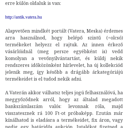
erre külön oldaluk is van:
http://antik.vatera.hu
Alapvetően mindkét portált (Vatera, Meska) érdemes
arra használnod, hogy belépő szintű (=olcsó)
termékeket helyezz el rajtuk. Az innen érkező
vásárlóidnál (meg persze egyébként is) vedd
komolyan a vevőnyilvántartást, és küldj nekik
rendszeres időközönként hírlevelet, ha új kollekciód
jelenik meg, így később a drágább árkategóriájú
termékeidet is el tudod nekik adni.
A Vaterán akkor válhatsz teljes jogú felhasználóvá, ha
meggyőződnek arról, hogy az általad megadott
bankszámlaszám valós: levonnak róla, majd
visszatesznek rá 100 Ft-ot próbaképp. Ezután már
kínálhatod is eladásra a termékeidet, fix áron, vagy
pedig egy határidős aukción. Jutalékot fizetned a