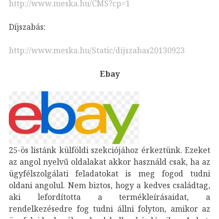
http://www.meska.hu/CMS?cp=1
Díjszabás:
http://www.meska.hu/Static/dijszabas20130923
Ebay
25-ös listánk külföldi szekciójához érkeztünk. Ezeket
az angol nyelvű oldalakat akkor használd csak, ha az
ügyfélszolgálati feladatokat is meg fogod tudni
oldani angolul. Nem biztos, hogy a kedves családtag,
aki lefordította a termékleírásaidat, a
rendelkezésedre fog tudni állni folyton, amikor az