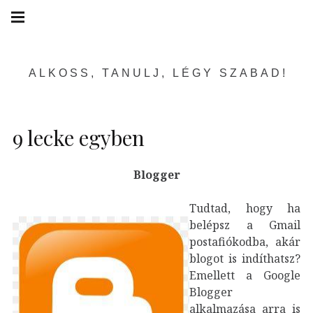
Skip
Main
navigation
to
Menu
content
ALKOSS, TANULJ, LÉGY SZABAD!
9 lecke egyben
Blogger
Tudtad, hogy ha
belépsz a Gmail
postafiókodba, akár
blogot is indíthatsz?
Emellett a Google
Blogger
alkalmazása arra is