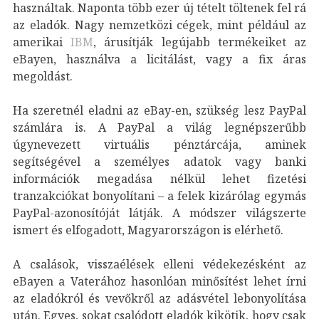
használtak. Naponta több ezer új tételt töltenek fel rá
az eladók. Nagy nemzetközi cégek, mint például az
amerikai
IBM
, árusítják legújabb termékeiket az
eBayen, használva a licitálást, vagy a fix áras
megoldást.
Ha szeretnél eladni az eBay-en, szükség lesz PayPal
számlára is. A PayPal a világ legnépszerűbb
úgynevezett virtuális pénztárcája, aminek
segítségével a személyes adatok vagy banki
információk megadása nélkül lehet fizetési
tranzakciókat bonyolítani – a felek kizárólag egymás
PayPal-azonosítóját látják. A módszer világszerte
ismert és elfogadott, Magyarországon is elérhető.
A csalások, visszaélések elleni védekezésként az
eBayen a Vaterához hasonlóan minősítést lehet írni
az eladókról és vevőkről az adásvétel lebonyolítása
után. Egyes, sokat csalódott eladók kikötik, hogy csak