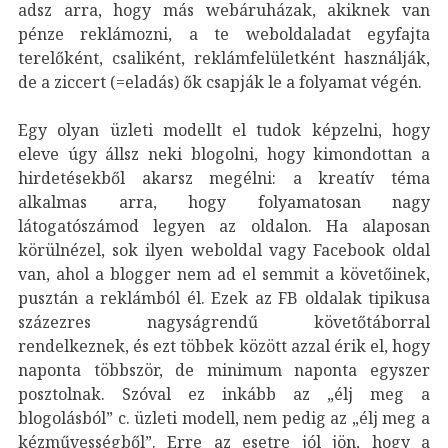
adsz arra, hogy más webáruházak, akiknek van
pénze reklámozni, a te weboldaladat egyfajta
terelőként, csaliként, reklámfelületként használják,
de a ziccert (=eladás) ők csapják le a folyamat végén.
Egy olyan üzleti modellt el tudok képzelni, hogy
eleve úgy állsz neki blogolni, hogy kimondottan a
hirdetésekből akarsz megélni: a kreatív téma
alkalmas arra, hogy folyamatosan nagy
látogatószámod legyen az oldalon. Ha alaposan
körülnézel, sok ilyen weboldal vagy Facebook oldal
van, ahol a blogger nem ad el semmit a követőinek,
pusztán a reklámból él. Ezek az FB oldalak tipikusa
százezres nagyságrendű követőtáborral
rendelkeznek, és ezt többek között azzal érik el, hogy
naponta többször, de minimum naponta egyszer
posztolnak. Szóval ez inkább az „élj meg a
blogolásból” c. üzleti modell, nem pedig az „élj meg a
kézművességből”. Erre az esetre jól jön, hogy a