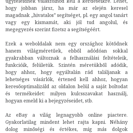
ügyfeleidnek válaszolnod kell a kérdéseikre. Lehet,
hogy jobban jársz, ha már az elején keresel
magadnak „hivatalos” segítséget, pl. egy angol tanárt
vagy egy kismamát, aki jól tud angolul, és
megegyezés szerint fizetsz a segítségéért.
Ezek a weboldalak nem egy országhoz kötődnek
hanem világméretűek, ebből adódóan sokkal
gyakrabban változnak a felhasználási feltételeik,
funkcióik, felületük. Szintén méretükből adódik,
hogy ahhoz, hogy egyáltalán rád találjanak a
lehetséges vásárlók, értened kell ahhoz, hogyan
keresőoptimalizáld az oldalon belül a saját boltodat
és termékeidet: milyen kulcsszavakat használj,
hogyan emeld ki a bejegyzéseidet, stb.
Az eBay a világ legnagyobb online piactere.
Gyakorlatilag mindent lehet rajta kapni. Néhány
dolog minőségi és értékes, míg más dolgok