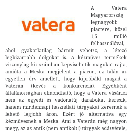
A Vatera
Magyarország
legnagyobb
piactere, közel
1,5 millió
felhasználóval,
ahol gyakorlatilag bármit vehetsz, a létező
legbizarrabb dolgokat is. A kézműves termékek
viszonylag kis számban képviseltetik magukat rajta,
amióta a Meska megjelent a piacon, ez talán az
egyetlen érv amellett, hogy kipróbáld magad a
Vaterán (kevés a konkurencia). Egyébként
általánosságban elmondható, hogy a Vatera vásárlói
nem az egyedi és vadonatúj darabokat keresik,
hanem mindennapi használati tárgyakat keresnek a
lehető legjobb áron. Ezért jó alternatíva egy
kézművesnek a Meska. Ami a Vaterán még nagyon
megy, az az antik (nem antikolt!) tárgyak adásvétele,