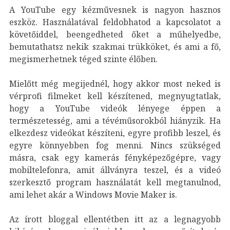
A YouTube egy kézművesnek is nagyon hasznos
eszköz. Használatával feldobhatod a kapcsolatot a
követőiddel, beengedheted őket a műhelyedbe,
bemutathatsz nekik szakmai trükköket, és ami a fő,
megismerhetnek téged szinte élőben.
Mielőtt még megijednél, hogy akkor most neked is
vérprofi filmeket kell készítened, megnyugtatlak,
hogy a YouTube videók lényege éppen a
természetesség, ami a tévéműsorokból hiányzik. Ha
elkezdesz videókat készíteni, egyre profibb leszel, és
egyre könnyebben fog menni. Nincs szükséged
másra, csak egy kamerás fényképezőgépre, vagy
mobiltelefonra, amit állványra teszel, és a videó
szerkesztő program használatát kell megtanulnod,
ami lehet akár a Windows Movie Maker is.
Az írott bloggal ellentétben itt az a legnagyobb