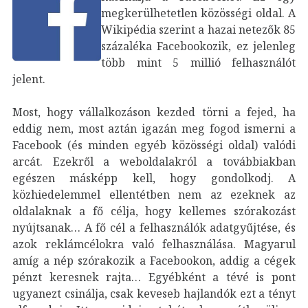
megkerülhetetlen közösségi oldal. A
Wikipédia szerint a hazai netezők 85
százaléka Facebookozik, ez jelenleg
több mint 5 millió felhasználót
jelent.
Most, hogy vállalkozáson kezded törni a fejed, ha
eddig nem, most aztán igazán meg fogod ismerni a
Facebook (és minden egyéb közösségi oldal) valódi
arcát. Ezekről a weboldalakról a továbbiakban
egészen másképp kell, hogy gondolkodj. A
közhiedelemmel ellentétben nem az ezeknek az
oldalaknak a fő célja, hogy kellemes szórakozást
nyújtsanak… A fő cél a felhasználók adatgyűjtése, és
azok reklámcélokra való felhasználása. Magyarul
amíg a nép szórakozik a Facebookon, addig a cégek
pénzt keresnek rajta… Egyébként a tévé is pont
ugyanezt csinálja, csak keveseb hajlandók ezt a tényt