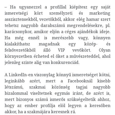
– Ha ugyanezzel a profillal kiépítesz egy saját
ismeretségi kört személyzeti és marketing
asszisztensekből, vezetőkből, akkor elég hamar szert
tehetsz nagyobb darabszámú megrendelésekre, pl.
karácsonykor, amikor eljön a céges ajándékok ideje.
Ha még ennél is merészebb vagy, könnyen
kialakíthatsz magadnak egy közép- és
felsővezetőkből álló VIP vevőkört. Olyan
környezetben érheted el őket a művészeteddel, ahol
jelenleg szinte alig van konkurenciád.
A LinkedIn-en viszonylag könnyű ismeretséget kötni,
leginkább azért, mert a Facebooknál kisebb
létszámú, szakmai közönség tagjai nagyobb
bizalommal viseltetnek egymás iránt, de azért is,
mert bizonyos számú ismerős szükségeltetik ahhoz,
hogy az ember profilja elöl legyen a keresőben
akkor, ha a szakmájára keresnek rá.