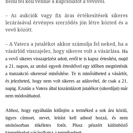
belül fel kell vennie a kapcsolatot a vevővel.
– Az aukciók vagy fix áras értékesítések sikeres
lezárásával érvényes szerződés jön létre közted és a
vevő között.
– A Vatera a jutalékot akkor számolja fel neked, ha a
vásárlód visszajelez, hogy sikeres volt a vásárlása.
Ha
a vevő sikeres visszajelzést adott,
erről te is kapsz értesítést
, majd
a 21. napon, az utolsó egyedi értesítővel egy időben megtörténik
a tranzakció sikeressé minősítése.
Te is minősítheted a vásárlót,
és jelezheted, hogy nem volt sikeres az adásvétel, de csak a 21.
napig. Ezután a Vatera által kiszámlázott jutalékot (sikerdíjat) már
nem módosíthatod.
A
hhoz, hogy egyáltalán kitűnjön a te
rm
éked a sok áru közül,
ügyes címsort, nevet, leírást kell adnod hozzá, és nem
utolsósorban tökéletes fotót. Plusz pénzért különböző
kiemeléseket vásárolhatsz a termékednek.