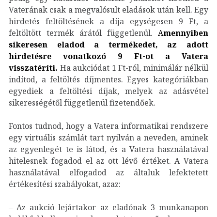
Vaterának csak a megvalósult eladások után kell. Egy
hirdetés feltöltésének a díja egységesen 9 Ft, a
feltöltött termék árától függetlenül.
A
mennyiben
sikeresen elad
od a
termék
edet
, az adott
hirdetésre vonatkozó 9 Ft-ot a Vatera
visszatéríti.
Ha aukciódat 1 Ft-ról, minimálár nélkül
indítod, a feltöltés díjmentes. Egyes kategóriákban
egyediek a feltöltési díjak, melyek az adásvétel
sikerességétől függetlenül fizetendőek.
Fontos tudnod, hogy a Vatera informatikai rendszere
egy virtuális számlát tart nyilván a neveden, aminek
az egyenlegét te is látod, és a Vatera használatával
hitelesnek fogadod el az ott lévő értéket. A Vatera
használatával elfogadod az általuk lefektetett
értékesítési szabályokat, azaz:
– Az aukció lejártakor az eladónak 3 munkanapon