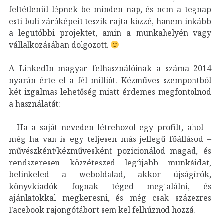
feltétlenül lépnek be minden nap, és nem a tegnap
esti buli záróképeit teszik rajta közzé, hanem inkább
a legutóbbi projektet, amin a munkahelyén vagy
vállalkozásában dolgozott.
A LinkedIn magyar felhasználóinak a száma 2014
nyarán érte el a fél milliót. Kézműves szempontból
két izgalmas lehetőség miatt érdemes megfontolnod
a használatát:
– Ha a saját neveden létrehozol egy profilt, ahol –
még ha van is egy teljesen más jellegű főállásod –
művészként/kézművesként pozicionálod magad, és
rendszeresen közzéteszed legújabb munkáidat,
belinkeled a weboldalad, akkor újságírók,
könyvkiadók fognak téged megtalálni, és
ajánlatokkal megkeresni, és még csak százezres
Facebook rajongótábort sem kel felhúznod hozzá.