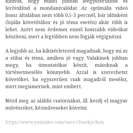
kihívás, hogy minél jobban leegyszerűsítsd és
lerövidítsd a mondanivalódat. Az optimális videó
hossz általában nem több 0,5-3 percnél, bár időnként
(lojális követőtábor és jó téma esetén) akár több is
lehet. Azért nem érdemes ennél hosszabb videókat
készíteni, mert a legtöbben nem fogják végignézni.
A legjobb az, ha kikísérletezed magadnak, hogy mi az
a stílus és téma, amiben jó vagy. Valakinek jobban
megy, ha útmutatókat készít, másoknak a
történetmesélés könnyebb. Azzal is szerezhetsz
követőket, ha egyszerűen csak magadról mesélsz,
mert megismernek, mint embert.
Nézd meg az alábbi csatornákat, ill. kezdj el magyar
művészeket, kézműveseket követni:
https://www.youtube.com/user/cheekychen