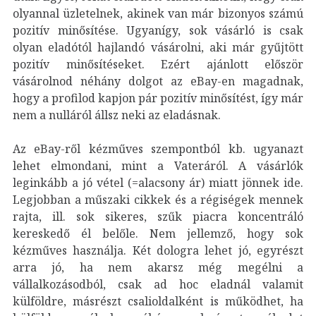
olyannal üzletelnek, akinek van már bizonyos számú
pozitív minősítése. Ugyanígy, sok vásárló is csak
olyan eladótól hajlandó vásárolni, aki már gyűjtött
pozitív minősítéseket. Ezért ajánlott először
vásárolnod néhány dolgot az eBay-en magadnak,
hogy a profilod kapjon pár pozitív minősítést, így már
nem a nulláról állsz neki az eladásnak.
Az eBay-ről kézműves szempontból kb. ugyanazt
lehet elmondani, mint a Vateráról. A vásárlók
leginkább a jó vétel (=alacsony ár) miatt jönnek ide.
Legjobban a műszaki cikkek és a régiségek mennek
rajta, ill. sok sikeres, szűk piacra koncentráló
kereskedő él belőle. Nem jellemző, hogy sok
kézműves használja. Két dologra lehet jó, egyrészt
arra jó, ha nem akarsz még megélni a
vállalkozásodból, csak ad hoc eladnál valamit
külföldre, másrészt csalioldalként is működhet, ha