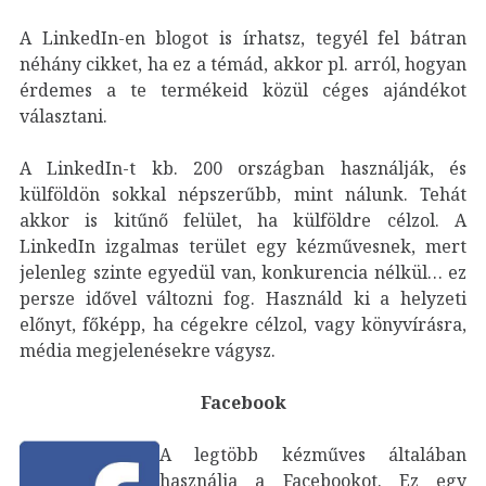
A LinkedIn-en blogot is írhatsz, tegyél fel bátran
néhány cikket, ha ez a témád, akkor pl. arról, hogyan
érdemes a te termékeid közül céges ajándékot
választani.
A LinkedIn-t kb. 200 országban használják, és
külföldön sokkal népszerűbb, mint nálunk. Tehát
akkor is kitűnő felület, ha külföldre célzol. A
LinkedIn izgalmas terület egy kézművesnek, mert
jelenleg szinte egyedül van, konkurencia nélkül… ez
persze idővel változni fog. Használd ki a helyzeti
előnyt, főképp, ha cégekre célzol, vagy könyvírásra,
média megjelenésekre vágysz.
Facebook
A legtöbb kézműves általában
használja a Facebookot. Ez egy