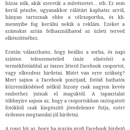
házas nők, akik szeretik a művészetet… stb. Ez sem
kerül pénzbe, ugyanakkor rálátást kaphatsz arról,
hányan tartoznak ebbe a célcsoportba, és kb.
mennyibe fog kerülni nekik a reklám. Ezeket a
számokat aztán felhasználhatod az üzleti terved
elkészítéséhez.
Ezután választhatsz, hogy beállsz a sorba, és napi
szinten teleszemeteled (már elnézést) a
termékfotóiddal az összes létező Facebook csoportot,
vagy elkezdesz hirdetni. Miért van erre szükség?
Mert sajnos a Facebook posztjaid, fotóid hathatós
közreműködésed nélkül bizony csak nagyon kevés
emberhez jutnak el maguktól. A tapasztalat
többnyire sajnos az, hogy a csoportokban osztogatott
fotókból csak kiegészítő jövedelemre futja, ezért
érdemes megtanulni jól hirdetni.
A rossz hír az, hogy ha igazán profi Facebook hirdető