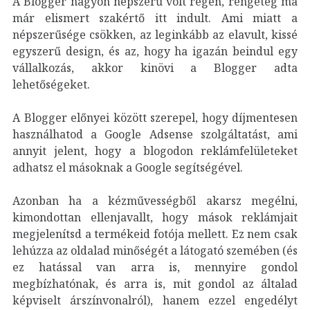
A Blogger nagyon népszerű volt régen, rengeteg ma
már elismert szakértő itt indult. Ami miatt a
népszerűsége csökken, az leginkább az elavult, kissé
egyszerű design, és az, hogy ha igazán beindul egy
vállalkozás, akkor kinövi a Blogger adta
lehetőségeket.
A Blogger előnyei között szerepel, hogy díjmentesen
használhatod a Google Adsense szolgáltatást, ami
annyit jelent, hogy a blogodon reklámfelületeket
adhatsz el másoknak a Google segítségével.
Azonban ha a kézművességből akarsz megélni,
kimondottan ellenjavallt, hogy mások reklámjait
megjelenítsd a termékeid fotója mellett. Ez nem csak
lehúzza az oldalad minőségét a látogató szemében (és
ez hatással van arra is, mennyire gondol
megbízhatónak, és arra is, mit gondol az általad
képviselt árszínvonalról), hanem ezzel engedélyt