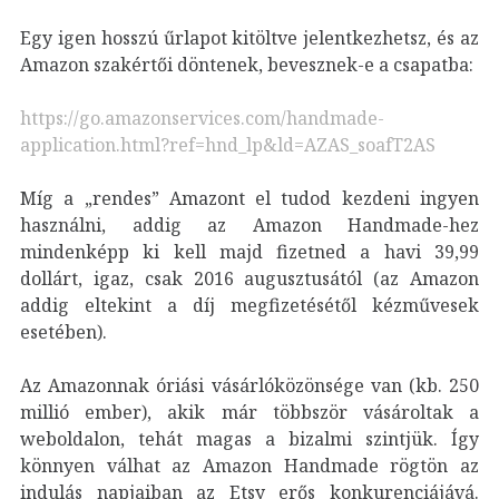
Egy igen hosszú űrlapot kitöltve jelentkezhetsz, és az
Amazon szakértői döntenek, bevesznek-e a csapatba:
https://go.amazonservices.com/handmade-
application.html?ref=hnd_lp&ld=AZAS_soafT2AS
Míg a „rendes” Amazont el tudod kezdeni ingyen
használni, addig az Amazon Handmade-hez
mindenképp ki kell majd fizetned a havi 39,99
dollárt, igaz, csak 2016 augusztusától (az Amazon
addig eltekint a díj megfizetésétől kézművesek
esetében).
Az Amazonnak óriási vásárlóközönsége van (kb. 250
millió ember), akik már többször vásároltak a
weboldalon, tehát magas a bizalmi szintjük. Így
könnyen válhat az Amazon Handmade rögtön az
indulás napjaiban az Etsy erős konkurenciájává.