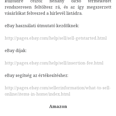
külföldre célzol: néhány olcsó termékedet
rendszeresen feltöltesz rá, és az így megszerzett
vásárlókat felveszed a hírlevél listádra.
eBay használati útmutató kezdőknek:
http://pages.ebay.com/help/sell/sell-getstarted.html
eBay díjak:
http://pages.ebay.com/help/sell/insertion-fee.html
eBay segítség az értékesítéshez:
http://pages.ebay.com/sellerinformation/what-to-sell-
online/items-in-home/index.html
Amazon