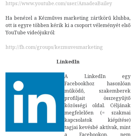
https://www.youtube.com/user/AmadeaBailey
Ha benézel a Kézműves marketing zártkörű klubba,
ott is egyre többen kérik ki a csoport véleményét első
YouTube videójukról:
http://fb.com/groups/kezmuvesmarketing
LinkedIn
A LinkedIn egy
Facebookhoz hasonlóan
működő, szakemberek
profiljait összegyűjtő
közösségi oldal. Céljának
megfelelően (= szakmai
kapcsolatok kiépítése)
tagjai kevésbé aktívak, mint
a Facebookon, nem