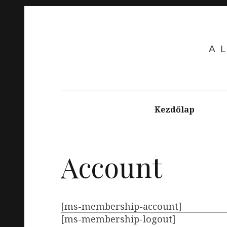
Skip
to
content
A
Main
navigation
Kezdőlap
Account
[ms-membership-account]
[ms-membership-logout]