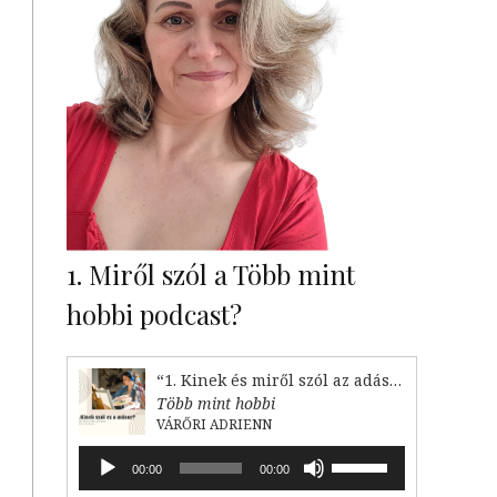
1. Miről szól a Több mint
hobbi podcast?
“1. Kinek és miről szól az adás?”
Több mint hobbi
VÁRŐRI ADRIENN
Audió
A
00:00
00:00
lejátszó
hangerő