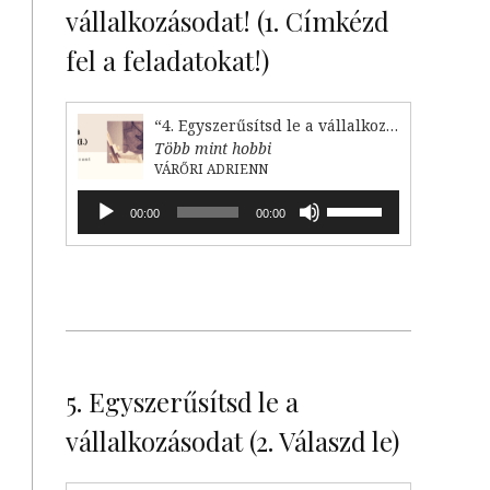
vállalkozásodat! (1. Címkézd
fel a feladatokat!)
“4. Egyszerűsítsd le a vállalkozásodat (1. Címkézd fel!)”
Több mint hobbi
VÁRŐRI ADRIENN
Audió
A
00:00
00:00
lejátszó
hangerő
növeléséhez,
illetőleg
csökkentéséhez
a
Fel/Le
billentyűket
kell
5. Egyszerűsítsd le a
használni.
vállalkozásodat (2. Válaszd le)