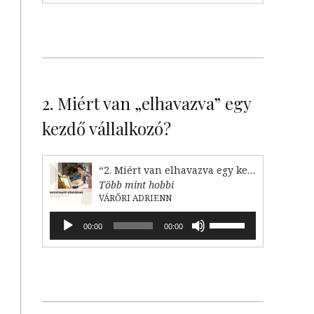
növeléséhez,
illetőleg
csökkentéséhez
a
Fel/Le
billentyűket
kell
2. Miért van „elhavazva” egy
használni.
kezdő vállalkozó?
“2. Miért van elhavazva egy kezdő vállalkozó?”
Több mint hobbi
VÁRŐRI ADRIENN
Audió
A
00:00
00:00
lejátszó
hangerő
növeléséhez,
illetőleg
csökkentéséhez
a
Fel/Le