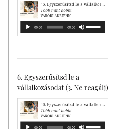
“5. Egyszerűsítsd le a vállalkozásodat! (2. Válaszd le)”
Több mint hobbi
VÁRŐRI ADRIENN
Audió
A
00:00
00:00
lejátszó
hangerő
növeléséhez,
illetőleg
csökkentéséhez
a
Fel/Le
billentyűket
kell
6. Egyszerűsítsd le a
használni.
vállalkozásodat (3. Ne reagálj)
“6. Egyszerűsítsd le a vállalkozásodat (3. Ne reagálj)”
Több mint hobbi
VÁRŐRI ADRIENN
Audió
A
00:00
00:00