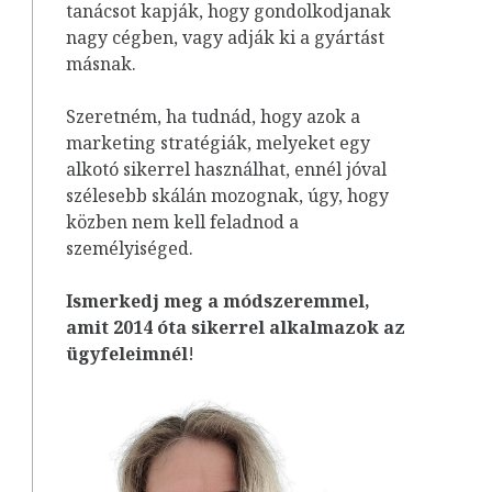
tanácsot kapják, hogy gondolkodjanak
nagy cégben, vagy adják ki a gyártást
másnak.
Szeretném, ha tudnád, hogy azok a
marketing stratégiák, melyeket egy
alkotó sikerrel használhat, ennél jóval
szélesebb skálán mozognak, úgy, hogy
közben nem kell feladnod a
személyiséged.
Ismerkedj meg a módszeremmel,
amit 2014 óta sikerrel alkalmazok az
ügyfeleim
nél
!