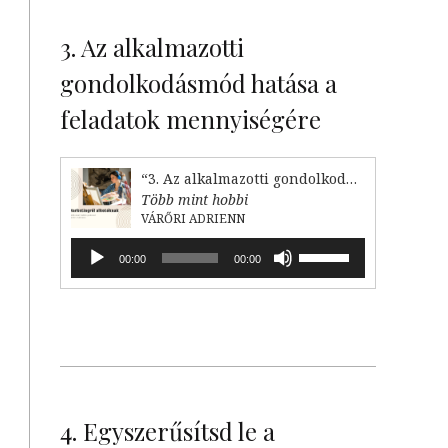
billentyűket
kell
3. Az alkalmazotti
használni.
gondolkodásmód hatása a
feladatok mennyiségére
“3. Az alkalmazotti gondolkodásmód hatása a feladataink mennyiségére”
Több mint hobbi
VÁRŐRI ADRIENN
Audió
A
00:00
00:00
lejátszó
hangerő
növeléséhez,
illetőleg
csökkentéséhez
a
Fel/Le
billentyűket
kell
4. Egyszerűsítsd le a
használni.