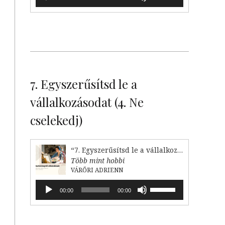
lejátszó
hangerő
növeléséhez,
illetőleg
csökkentéséhez
a
Fel/Le
billentyűket
kell
7. Egyszerűsítsd le a
használni.
vállalkozásodat (4. Ne
cselekedj)
“7. Egyszerűsítsd le a vállalkozásodat (4. Ne cselekedj)”
Több mint hobbi
VÁRŐRI ADRIENN
Audió
A
00:00
00:00
lejátszó
hangerő
növeléséhez,
illetőleg