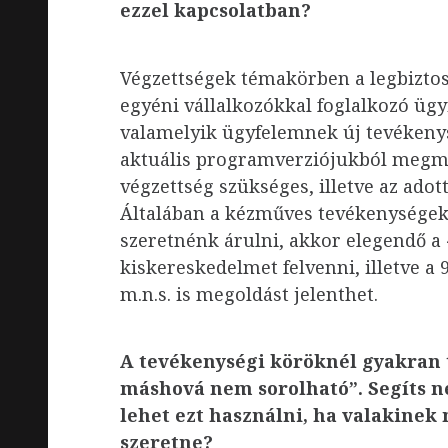
ezzel kapcsolatban?
Végzettségek témakörben a legbiztos
egyéni vállalkozókkal foglalkozó ügy
valamelyik ügyfelemnek új tevékenys
aktuális programverziójukból megm
végzettség szükséges, illetve az adot
Általában a kézműves tevékenységekh
szeretnénk árulni, akkor elegendő a
kiskereskedelmet felvenni, illetve 
m.n.s. is megoldást jelenthet.
A tevékenységi köröknél gyakran t
máshová nem sorolható”. Segíts n
lehet ezt használni, ha valakinek 
szeretne?