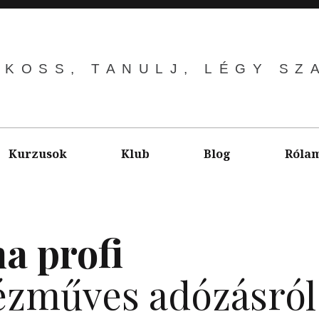
LKOSS, TANULJ, LÉGY SZ
Kurzusok
Klub
Blog
Róla
a profi
zműves adózásról