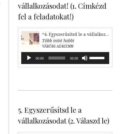
vállalkozásodat! (1. Címkézd
y
fel a feladatokat!)
“4. Egyszerűsítsd le a vállalkozásodat (1. Címkézd fel!)”
Több mint hobbi
VÁRŐRI ADRIENN
Audió
A
00:00
00:00
lejátszó
hangerő
növeléséhez,
illetőleg
csökkentéséhez
a
Fel/Le
billentyűket
kell
5. Egyszerűsítsd le a
használni.
vállalkozásodat (2. Válaszd le)
A
,