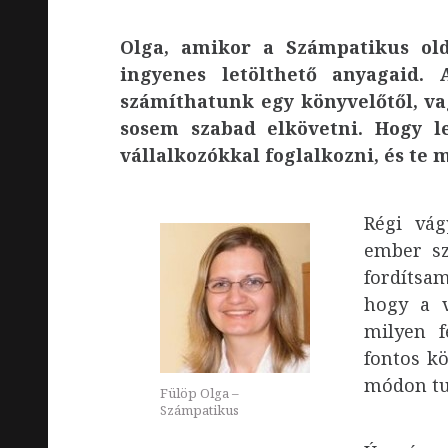
Olga, amikor a Számpatikus ol
ingyenes letölthető anyagaid. 
számíthatunk egy könyvelőtől, va
sosem szabad elkövetni. Hogy l
vállalkozókkal foglalkozni, és te 
Régi vág
ember sz
fordítsam
hogy a v
milyen f
fontos k
módon tud
Fülöp Olga –
Számpatikus