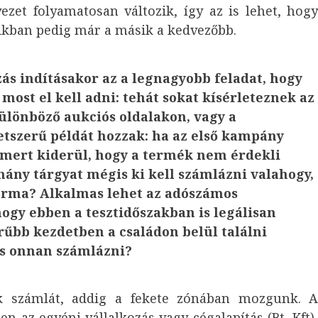
ezet folyamatosan változik, így az is lehet, hog
ikban pedig már a másik a kedvezőbb.
s indításakor az a legnagyobb feladat, hogy
 most el kell adni: tehát sokat kísérleteznek az
 különböző aukciós oldalakon, vagy a
etszerű példát hozzak: ha az első kampány
 mert kiderül, hogy a termék nem érdekli
hány tárgyat mégis ki kell számlázni valahogy,
forma? Alkalmas lehet az adószámos
gy ebben a tesztidőszakban is legálisan
rűbb kezdetben a családon belül találni
 és onnan számlázni?
k számlát, addig a fekete zónában mozgunk. 
 az egyéni vállalkozás vagy cégalapítás (Bt, Kft)