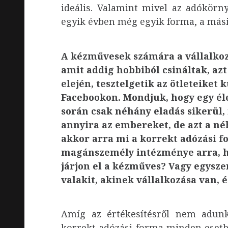
ideális. Valamint mivel az adókörny
egyik évben még egyik forma, a más
A kézművesek számára a vállalkozá
amit addig hobbiból csináltak, azt
elején, tesztelgetik az ötleteiket
Facebookon. Mondjuk, hogy egy él
során csak néhány eladás sikerül,
annyira az embereket, de azt a né
akkor arra mi a korrekt adózási 
magánszemély intézménye arra, ho
járjon el a kézműves? Vagy egysze
valakit, akinek vállalkozása van,
Amíg az értékesítésről nem adun
korrekt adózási forma minden esetben