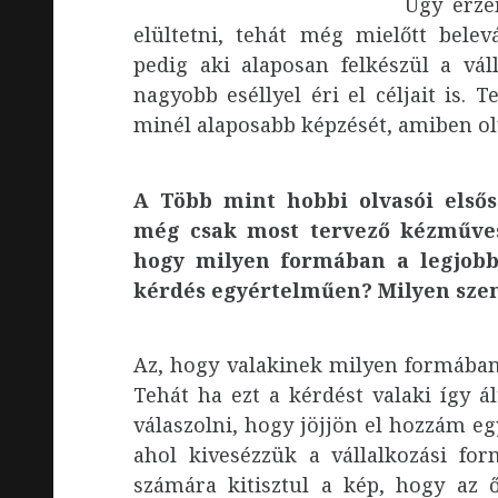
Úgy érze
elültetni, tehát még mielőtt belev
pedig aki alaposan felkészül a váll
nagyobb eséllyel éri el céljait is.
minél alaposabb képzését, amiben ol
A Több mint hobbi olvasói elsőso
még csak most tervező kézművese
hogy milyen formában a legjobb
kérdés egyértelműen? Milyen sz
Az, hogy valakinek milyen formában
Tehát ha ezt a kérdést valaki így á
válaszolni, hogy jöjjön el hozzám e
ahol kivesézzük a vállalkozási fo
számára kitisztul a kép, hogy az 