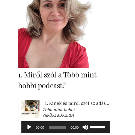
1. Miről szól a Több mint
hobbi podcast?
“1. Kinek és miről szól az adás?”
Több mint hobbi
VÁRŐRI ADRIENN
Audió
A
00:00
00:00
lejátszó
hangerő