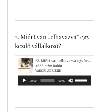
növeléséhez,
illetőleg
k
csökkentéséhez
a
e
Fel/Le
”
billentyűket
ő
kell
2. Miért van „elhavazva” egy
használni.
kezdő vállalkozó?
ó
“2. Miért van elhavazva egy kezdő vállalkozó?”
e
Több mint hobbi
,
VÁRŐRI ADRIENN
,
Audió
A
00:00
00:00
t
lejátszó
hangerő
növeléséhez,
i
illetőleg
csökkentéséhez
a
Fel/Le