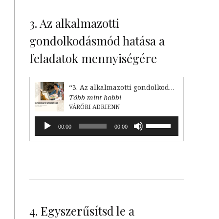
s
billentyűket
t
kell
3. Az alkalmazotti
használni.
s
gondolkodásmód hatása a
k
feladatok mennyiségére
t
“3. Az alkalmazotti gondolkodásmód hatása a feladataink mennyiségére”
Több mint hobbi
,
VÁRŐRI ADRIENN
a
Audió
A
00:00
00:00
lejátszó
hangerő
növeléséhez,
illetőleg
.
csökkentéséhez
a
m
Fel/Le
,
billentyűket
i
kell
4. Egyszerűsítsd le a
z
használni.