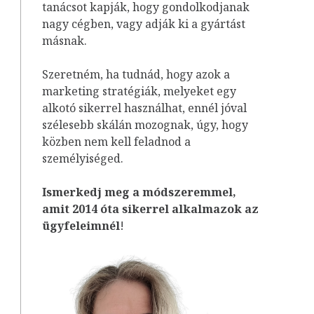
tanácsot kapják, hogy gondolkodjanak
nagy cégben, vagy adják ki a gyártást
másnak.
Szeretném, ha tudnád, hogy azok a
marketing stratégiák, melyeket egy
alkotó sikerrel használhat, ennél jóval
szélesebb skálán mozognak, úgy, hogy
közben nem kell feladnod a
személyiséged.
Ismerkedj meg a módszeremmel,
amit 2014 óta sikerrel alkalmazok az
ügyfeleim
nél
!