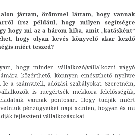
dalon jártam, örömmel láttam, hogy vanna
Arról írsz például, hogy milyen segítségr
gy hogy mi az a három hiba, amit „katásként
ehet, hogy olyan kevés könyvelő akar kezd
mégis miért teszed?
yam, hogy minden vállalkozó/vállalkozni vágy
ámára közérthető, könnyen emészthető nyelvr
 le a számviteli, adózási szabályokat. Szeretném
állalkozók is megértsék mekkora felelősségük
eladataik vannak pontosan. Hogy tudják miér
övetniük pénzügyeiket napi szinten, hogyan és m
ják fejleszteni vállalkozásukat.