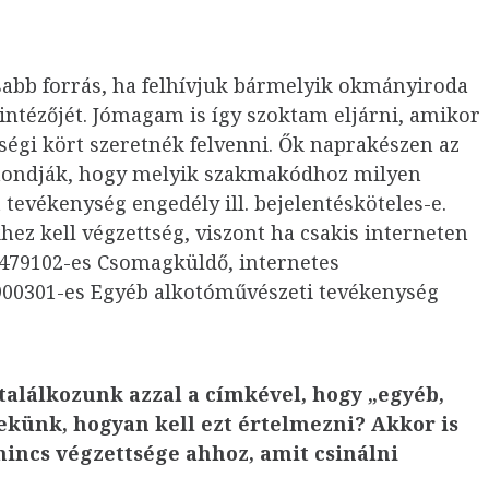
abb forrás, ha felhívjuk bármelyik okmányiroda
intézőjét. Jómagam is így szoktam eljárni, amikor
égi kört szeretnék felvenni. Ők naprakészen az
ondják, hogy melyik szakmakódhoz milyen
t tevékenység engedély ill. bejelentésköteles-e.
ez kell végzettség, viszont ha csakis interneten
 479102-es Csomagküldő, internetes
a 900301-es Egyéb alkotóművészeti tevékenység
alálkozunk azzal a címkével, hogy „egyéb,
ekünk, hogyan kell ezt értelmezni? Akkor is
nincs végzettsége ahhoz, amit csinálni