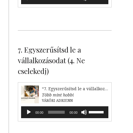
lejátszó
hangerő
növeléséhez,
illetőleg
csökkentéséhez
a
Fel/Le
billentyűket
kell
7. Egyszerűsítsd le a
használni.
vállalkozásodat (4. Ne
cselekedj)
“7. Egyszerűsítsd le a vállalkozásodat (4. Ne cselekedj)”
Több mint hobbi
VÁRŐRI ADRIENN
Audió
A
00:00
00:00
lejátszó
hangerő
növeléséhez,
illetőleg