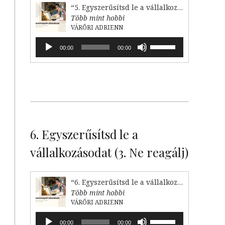
“5. Egyszerűsítsd le a vállalkozásodat! (2. Válaszd le)”
.
Több mint hobbi
l
VÁRŐRI ADRIENN
s
Audió
A
00:00
00:00
lejátszó
hangerő
-
növeléséhez,
illetőleg
csökkentéséhez
a
z
Fel/Le
k
billentyűket
kell
z
6. Egyszerűsítsd le a
használni.
k
vállalkozásodat (3. Ne reagálj)
k
“6. Egyszerűsítsd le a vállalkozásodat (3. Ne reagálj)”
Több mint hobbi
VÁRŐRI ADRIENN
Audió
A
00:00
00:00