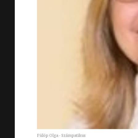
Fülöp Olga - Számpatikus