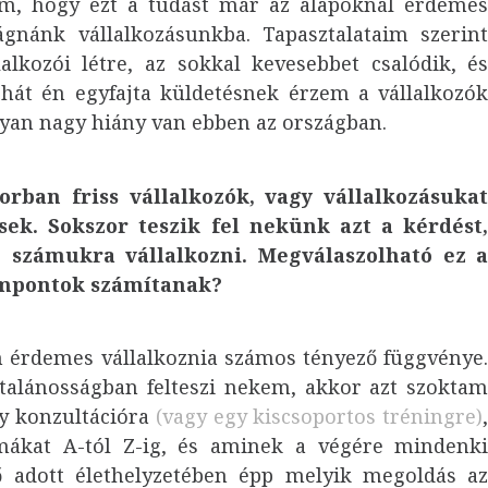
m, hogy ezt a tudást már az alapoknál érdeme
ágnánk vállalkozásunkba. Tapasztalataim szerin
alkozói létre, az sokkal kevesebbet csalódik, é
 Tehát én egyfajta küldetésnek érzem a vállalkozó
yan nagy hiány van ebben az országban.
rban friss vállalkozók, vagy vállalkozásuka
k. Sokszor teszik fel nekünk azt a kérdést
 számukra vállalkozni. Megválaszolható ez 
empontok számítanak?
 érdemes vállalkoznia számos tényező függvénye
ltalánosságban felteszi nekem, akkor azt szokta
gy konzultációra
(vagy egy kiscsoportos tréningre)
rmákat A-tól Z-ig, és aminek a végére mindenk
ő adott élethelyzetében épp melyik megoldás a