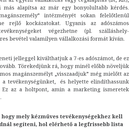
i más alapítsa az már egy bonyolultabb kérdés
magánszemély” intézményét sokan felelőtlenü
e rejlő kockázatokat. Ugyanis az adószámo
vékenységeket végezhetne (pl. szálláshely
eres bevétel valamilyen vállalkozási formát kíván.
neti jelleggel kiválthatjuk a 7-es adószámot, de e
ovább. Törekedjünk rá, hogy minél előbb növeljü
ámos magánszemélyt „visszaadjuk” még mielőtt a
 a tevékenységünket, és helyette elindíthassun
t. Ez az a holtpont, amin a marketing ismerete
.
z, hogy mely kézműves tevékenységekhez kell
ál segíteni, hol elérhető a legfrissebb lista