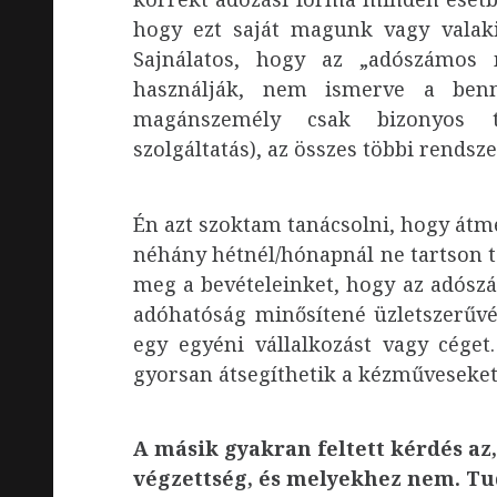
hogy ezt saját magunk vagy valak
Sajnálatos, hogy az „adószámos 
használják, nem ismerve a benn
magánszemély csak bizonyos te
szolgáltatás), az összes többi rendsz
Én azt szoktam tanácsolni, hogy átme
néhány hétnél/hónapnál ne tartson t
meg a bevételeinket, hogy az adósz
adóhatóság minősítené üzletszerűvé
egy egyéni vállalkozást vagy cége
gyorsan átsegíthetik a kézműveseket
A másik gyakran feltett kérdés a
végzettség, és melyekhez nem. Tudn