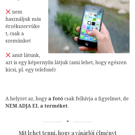
nem
használjuk más
érzékszervüke
t, csak a
szemünket
amit látunk,
azt is egy képernyőn látjuk (ami lehet, hogy egészen
kicsi, pl. egy telefoné)
A helyzet az, hogy
a fotó
csak felhívja a figyelmet, de
NEM ADJA EL a terméket
.
Mit lehet tenni, hogy a vásárlói élményt