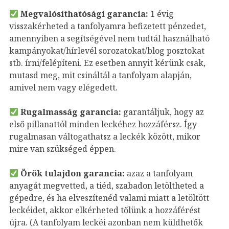
Megvalósíthatósági garancia:
1 évig
visszakérheted a tanfolyamra befizetett pénzedet,
amennyiben a segítségével nem tudtál használható
kampányokat/hírlevél sorozatokat/blog posztokat
stb. írni/felépíteni. Ez esetben annyit kérünk csak,
mutasd meg, mit csináltál a tanfolyam alapján,
amivel nem vagy elégedett.
Rugalmasság garancia:
garantáljuk, hogy az
első pillanattól minden leckéhez hozzáférsz. Így
rugalmasan váltogathatsz a leckék között, mikor
mire van szükséged éppen.
Örök tulajdon garancia:
azaz a tanfolyam
anyagát megvetted, a tiéd, szabadon letöltheted a
gépedre, és ha elveszítenéd valami miatt a letöltött
leckéidet, akkor elkérheted tőlünk a hozzáférést
újra. (A tanfolyam leckéi azonban nem küldhetők