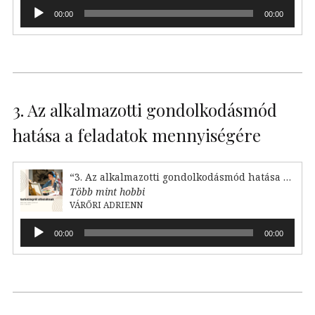
Audió
00:00
00:00
lejátszó
3. Az alkalmazotti gondolkodásmód
hatása a feladatok mennyiségére
“3. Az alkalmazotti gondolkodásmód hatása a feladataink mennyiségére”
Több mint hobbi
VÁRŐRI ADRIENN
Audió
00:00
00:00
lejátszó