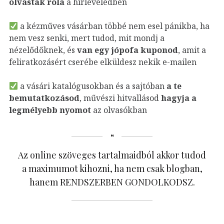
olvastak róla
a hírleveledben
a kézműves vásárban többé nem esel pánikba, ha
nem vesz senki, mert tudod, mit mondj a
nézelődőknek, és
van egy jópofa kuponod
, amit a
feliratkozásért cserébe elküldesz nekik e-mailen
a vásári katalógusokban és a sajtóban
a te
bemutatkozásod
, művészi hitvallásod
hagyja a
legmélyebb nyomot
az olvasókban
Az online szöveges tartalmaidból akkor tudod
a maximumot kihozni, ha nem csak blogban,
hanem RENDSZERBEN GONDOLKODSZ.