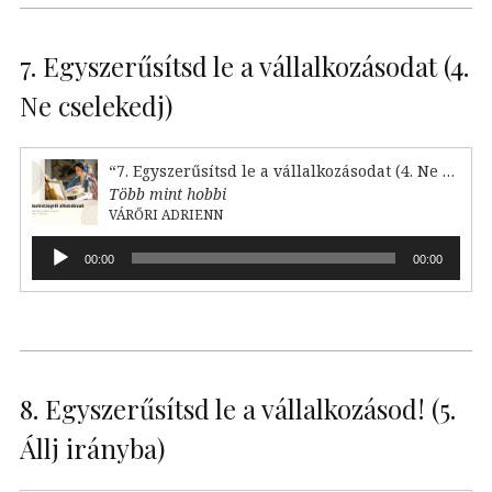
7. Egyszerűsítsd le a vállalkozásodat (4.
Ne cselekedj)
“7. Egyszerűsítsd le a vállalkozásodat (4. Ne cselekedj)”
Több mint hobbi
VÁRŐRI ADRIENN
Audió
00:00
00:00
lejátszó
8. Egyszerűsítsd le a vállalkozásod! (5.
Állj irányba)