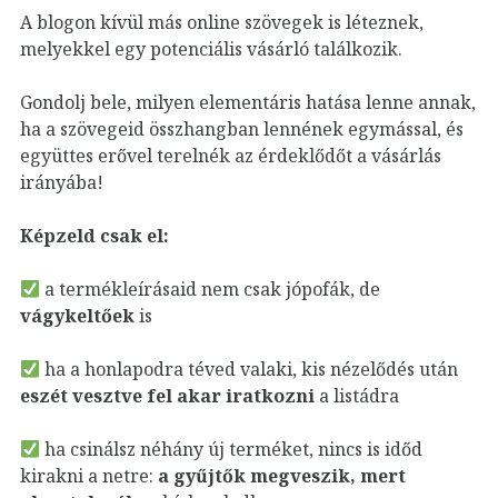
A blogon kívül más online szövegek is léteznek,
melyekkel egy potenciális vásárló találkozik.
Gondolj bele, milyen elementáris hatása lenne annak,
ha a szövegeid összhangban lennének egymással, és
együttes erővel terelnék az érdeklődőt a vásárlás
irányába!
Képzeld csak el:
a termékleírásaid nem csak jópofák, de
vágykeltőek
is
ha a honlapodra téved valaki, kis nézelődés után
eszét vesztve fel akar iratkozni
a listádra
ha csinálsz néhány új terméket, nincs is időd
kirakni a netre:
a gyűjtők megveszik, mert