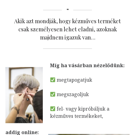
Akik azt mondják, hogy kézműves terméket
csak személyesen lehet eladni, azoknak
majdnem igazuk van…
Míg ha vásárban nézelődünk:
megtapogatjuk
megszagoljuk
fel- vagy kipróbáljuk a
kézműves termékeket,
addig online: