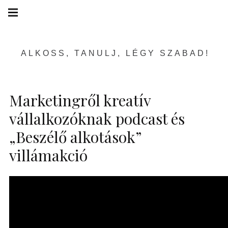
Skip
Main
navigation
to
Menu
content
ALKOSS, TANULJ, LÉGY SZABAD!
Marketingről kreatív
vállalkozóknak podcast és
„Beszélő alkotások”
villámakció