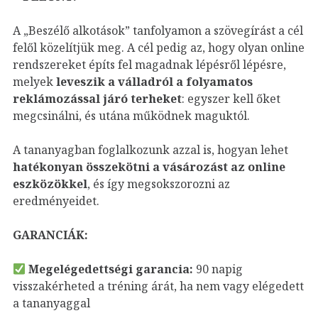
A „Beszélő alkotások” tanfolyamon a szövegírást a cél
felől közelítjük meg. A cél pedig az, hogy olyan online
rendszereket építs fel magadnak lépésről lépésre,
melyek
leveszik a válladról a folyamatos
reklámozással járó terheket
: egyszer kell őket
megcsinálni, és utána működnek maguktól.
A tananyagban foglalkozunk azzal is, hogyan lehet
hatékonyan összekötni a vásározást az online
eszközökkel
, és így megsokszorozni az
eredményeidet.
GARANCIÁK:
Megelégedettségi garancia:
90 napig
visszakérheted a tréning árát, ha nem vagy elégedett
a tananyaggal