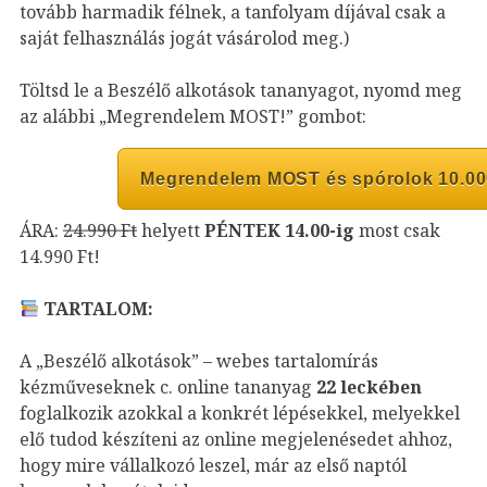
tovább harmadik félnek, a tanfolyam díjával csak a
saját felhasználás jogát vásárolod meg.)
Töltsd le a Beszélő alkotások tananyagot, nyomd meg
az alábbi „Megrendelem MOST!” gombot:
Megrendelem MOST és spórolok 10.000
ÁRA:
24.990 Ft
helyett
PÉNTEK 14.00-ig
most csak
14.990 Ft!
TARTALOM:
A „Beszélő alkotások” – webes tartalomírás
kézműveseknek c. online tananyag
22 leckében
foglalkozik azokkal a konkrét lépésekkel, melyekkel
elő tudod készíteni az online megjelenésedet ahhoz,
hogy mire vállalkozó leszel, már az első naptól