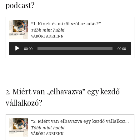
podcast?
“1. Kinek és miről szól az adás?”
Több mint hobbi
VÁRŐRI ADRIENN
Audió
00:00
00:00
lejátszó
2. Miért van „elhavazva” egy kezdő
vállalkozó?
“2. Miért van elhavazva egy kezdő vállalkozó?”
Több mint hobbi
VÁRŐRI ADRIENN