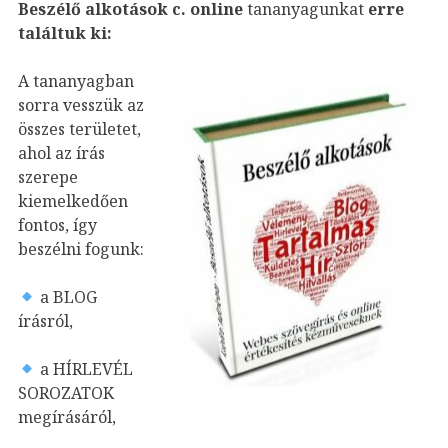
Beszélő alkotások c. online
tananyagunkat
erre
találtuk ki:
A tananyagban
sorra vesszük az
összes területet,
ahol az írás
szerepe
kiemelkedően
fontos, így
beszélni fogunk:
a BLOG
írásról,
a HÍRLEVÉL
SOROZATOK
megírásáról,