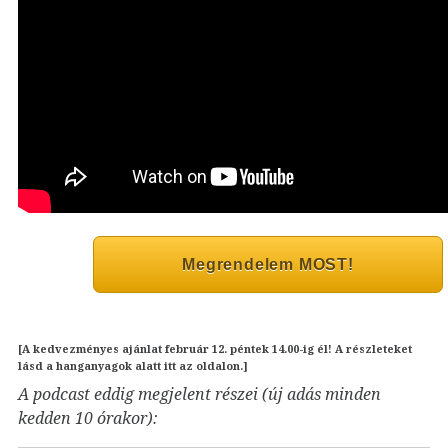
Megrendelem MOST!
[A kedvezményes ajánlat
február 12. péntek 14.00-ig
él! A részleteket
lásd a hanganyagok alatt itt az oldalon.]
A podcast eddig megjelent részei (új adás minden
kedden 10 órakor):