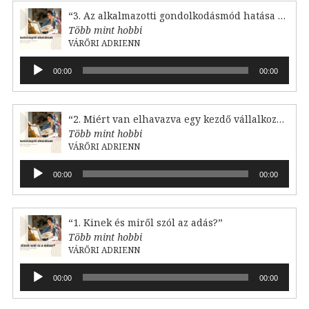
“3. Az alkalmazotti gondolkodásmód hatása a feladataink mennyiségére”
Több mint hobbi
VÁRŐRI ADRIENN
Audió
00:00
00:00
lejátszó
“2. Miért van elhavazva egy kezdő vállalkozó?”
Több mint hobbi
VÁRŐRI ADRIENN
Audió
00:00
00:00
lejátszó
“1. Kinek és miről szól az adás?”
Több mint hobbi
VÁRŐRI ADRIENN
Audió
00:00
00:00
lejátszó