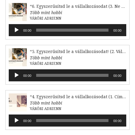
“6. Egyszerűsítsd le a vállalkozásodat (3. Ne reagálj)”
Több mint hobbi
VÁRŐRI ADRIENN
Audió
00:00
00:00
lejátszó
“5. Egyszerűsítsd le a vállalkozásodat! (2. Válaszd le)”
Több mint hobbi
VÁRŐRI ADRIENN
Audió
00:00
00:00
lejátszó
“4. Egyszerűsítsd le a vállalkozásodat (1. Címkézd fel!)”
Több mint hobbi
VÁRŐRI ADRIENN
Audió
00:00
00:00
lejátszó