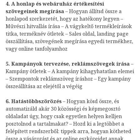
4.
A honlap és webáruház értékesítési
szövegeinek megírása
– Hogyan állítsd össze a
honlapod szerkezetét, hogy az hatékony legyen –
Művészi hitvallás írása – A vágykeltő termékleírások
titka, terméknév ötletek – Sales oldal, landing page
összállítása, szövegének megírása egyedi termékhez,
vagy online tanfolyamhoz
5. Kampányok tervezése, reklámszövegek írása
–
Kampány ötletek – A kampány kihagyhatatlan elemei
– Szempontok reklámszöveg íráshoz – Egy kampány
összeállítása az elejétől a végéig
6. Hatástöbbszörözés
– Hogyan kösd össze, és
automatizáld akár 30 közösségi és képmegosztó
oldaladat úgy, hogy csak egyetlen helyen kelljen
posztolnod a tartalmakat? – Hozd ki a legtöbbet a
felépített rendszerből: tippek arra, hogyan kötheted
össze a vásározást és az online eszközeidet annak