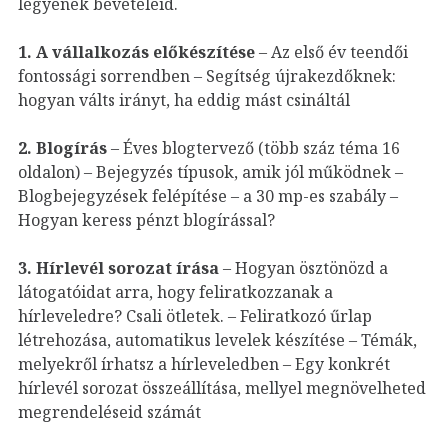
legyenek bevételeid.
1.
A vállalkozás előkészítése
– Az első év teendői
fontossági sorrendben – Segítség újrakezdőknek:
hogyan válts irányt, ha eddig mást csináltál
2.
Blogírás
– Éves blogtervező (több száz téma 16
oldalon) – Bejegyzés típusok, amik jól működnek –
Blogbejegyzések felépítése – a 30 mp-es szabály –
Hogyan keress pénzt blogírással?
3.
Hírlevél sorozat írása
– Hogyan ösztönözd a
látogatóidat arra, hogy feliratkozzanak a
hírleveledre? Csali ötletek. – Feliratkozó űrlap
létrehozása, automatikus levelek készítése – Témák,
melyekről írhatsz a hírleveledben – Egy konkrét
hírlevél sorozat összeállítása, mellyel megnövelheted
megrendeléseid számát