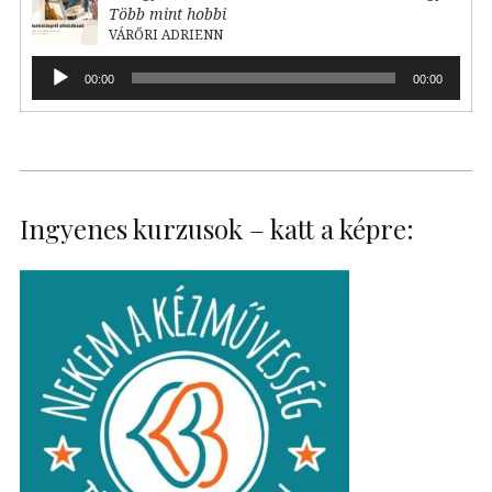
Több mint hobbi
VÁRŐRI ADRIENN
Audió
00:00
00:00
lejátszó
Ingyenes kurzusok – katt a képre: