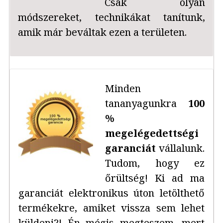
Csak olyan
módszereket, technikákat tanítunk,
amik már beváltak ezen a területen.
Minden
tananyagunkra
100
%
megelégedettségi
garanciát
vállalunk.
Tudom, hogy ez
őrültség! Ki ad ma
garanciát elektronikus úton letölthető
termékekre, amiket vissza sem lehet
küldeni?! Én mégis megteszem, mert