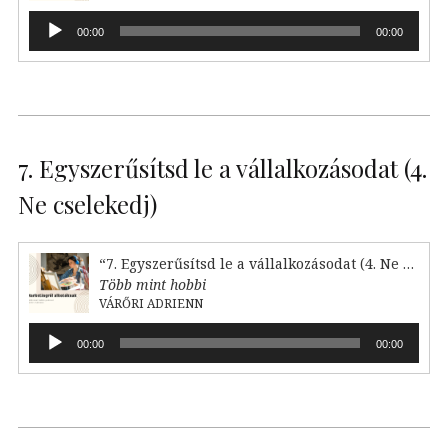
Audió
00:00
00:00
lejátszó
7. Egyszerűsítsd le a vállalkozásodat (4.
Ne cselekedj)
“7. Egyszerűsítsd le a vállalkozásodat (4. Ne cselekedj)”
Több mint hobbi
VÁRŐRI ADRIENN
Audió
00:00
00:00
lejátszó