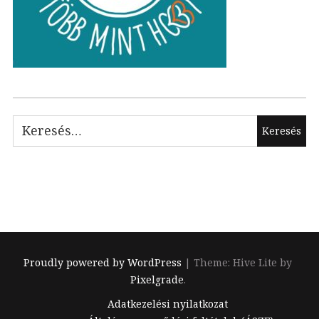
Keresés:
Proudly powered by WordPress
|
Theme: Hive Lite by
Pixelgrade
.
Footer
Adatkezelési nyilatkozat
navigation