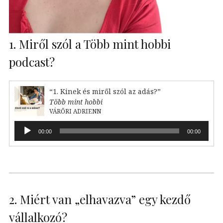
1. Miről szól a Több mint hobbi
podcast?
“1. Kinek és miről szól az adás?”
Több mint hobbi
VÁRŐRI ADRIENN
Audió
00:00
00:00
lejátszó
2. Miért van „elhavazva” egy kezdő
vállalkozó?