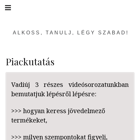
Skip
Main
navigation
to
Menu
content
ALKOSS, TANULJ, LÉGY SZABAD!
Piackutatás
Vadiúj 3 részes videósorozatunkban
bemutatjuk lépésről lépésre:
>>> hogyan keress jövedelmező
termékeket,
>>> milyen szempontokat figyelj,