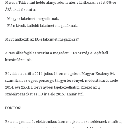
Mivel a Több mint hobbi alanyi adómentes vállalkozás, ezért 0%-os
ÁFÁ-t kell fizetni a:
- Magyar lakcímet megadóknak,
- EU-n kívüli, külföldi lakcímet megadóknak.
Mi vonatkozik az EU-s lakcímet megadókra?
A NAV állásfoglalás szerint a megadott EU-s ország ÁFÁ-ját kell
kiszámláznunk.
Bővebben erről a 2014. július 14-én megjelent Magyar Közlöny 94.
számában az egyes pénzügyi tárgyú törvények módosításáról szóló
2014. évi XXXIII. törvényben tájékozódhatsz. Ezeket az új
szabályozásokat az EU írja elő 2015. januárjától.
FONTOS!
Ez a megrendelés elektronikus úton megkötött szerződésnek minősül,