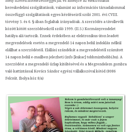
mely fizetési kötelezettséggel jár, és amelyre az elektronikus
kereskedelmi szolgáltatások, valamint az információs társadalommal
összefüggő szolgáltatások egyes kérdéseiről szóló 2001. évi CVIII.
törvény 5. és 6. §-ában foglaltak irányadóak. A szerződés a távollevők
között kötött szerződésekről szóló 1999. (II.5.) Kormányrendelet
hatálya alá tartozik. Ennek érdekében az elektronikus úton leadott
megrendelések esetén a megrendelő 14 napon belül indoklás nélkül
elállhat a szerződéstől. Elállási szándékát a megrendeléstől számított
14 napon belül e-mailben jelezheti (info [kukac] tobbminthobbi.hu). A
szerződést a megrendelő űrlap kitöltésével és a Megrendelem gombra
való kattintással Kovács Sándor egyéni vállalkozóval kötöd (8086
Felcsút, Ibolya köz 8/a)