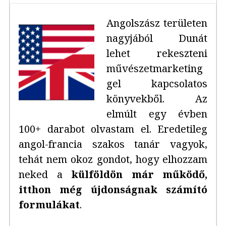
Angolszász területen
nagyjából Dunát
lehet rekeszteni
művészetmarketing
gel kapcsolatos
könyvekből. Az
elmúlt egy évben
100+ darabot olvastam el. Eredetileg
angol-francia szakos tanár vagyok,
tehát nem okoz gondot, hogy elhozzam
neked a
külföldön már működő,
itthon még újdonságnak számító
formulákat
.