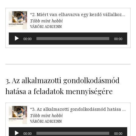
“2. Miért van elhavazva egy kezdő vállalkozó?”
Több mint hobbi
VÁRŐRI ADRIENN
Audió
00:00
00:00
lejátszó
3. Az alkalmazotti gondolkodásmód
hatása a feladatok mennyiségére
“3. Az alkalmazotti gondolkodásmód hatása a feladataink mennyiségére”
Több mint hobbi
VÁRŐRI ADRIENN
Audió
00:00
00:00