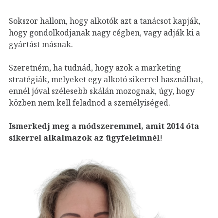
Sokszor hallom, hogy alkotók azt a tanácsot kapják,
hogy gondolkodjanak nagy cégben, vagy adják ki a
gyártást másnak.
Szeretném, ha tudnád, hogy azok a marketing
stratégiák, melyeket egy alkotó sikerrel használhat,
ennél jóval szélesebb skálán mozognak, úgy, hogy
közben nem kell feladnod a személyiséged.
Ismerkedj meg a módszeremmel, amit 2014 óta
sikerrel alkalmazok az ügyfeleim
nél
!