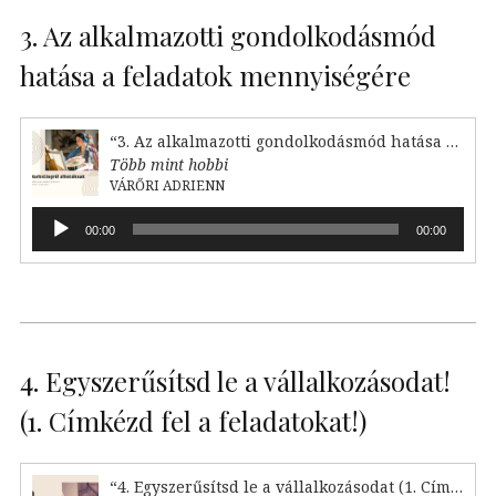
3. Az alkalmazotti gondolkodásmód
hatása a feladatok mennyiségére
“3. Az alkalmazotti gondolkodásmód hatása a feladataink mennyiségére”
Több mint hobbi
VÁRŐRI ADRIENN
Audió
00:00
00:00
lejátszó
4. Egyszerűsítsd le a vállalkozásodat!
(1. Címkézd fel a feladatokat!)
“4. Egyszerűsítsd le a vállalkozásodat (1. Címkézd fel!)”