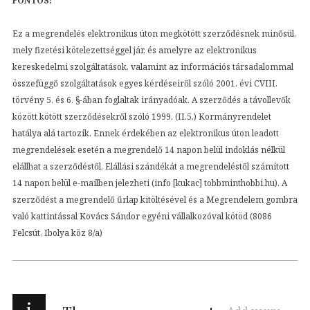
FONTOS!
Ez a megrendelés elektronikus úton megkötött szerződésnek minősül,
mely fizetési kötelezettséggel jár, és amelyre az elektronikus
kereskedelmi szolgáltatások, valamint az információs társadalommal
összefüggő szolgáltatások egyes kérdéseiről szóló 2001. évi CVIII.
törvény 5. és 6. §-ában foglaltak irányadóak. A szerződés a távollevők
között kötött szerződésekről szóló 1999. (II.5.) Kormányrendelet
hatálya alá tartozik. Ennek érdekében az elektronikus úton leadott
megrendelések esetén a megrendelő 14 napon belül indoklás nélkül
elállhat a szerződéstől. Elállási szándékát a megrendeléstől számított
14 napon belül e-mailben jelezheti (info [kukac] tobbminthobbi.hu). A
szerződést a megrendelő űrlap kitöltésével és a Megrendelem gombra
való kattintással Kovács Sándor egyéni vállalkozóval kötöd (8086
Felcsút, Ibolya köz 8/a)
i