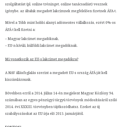
szolgáltatást (pl. online tréninget, online tanácsadást) vesznek
igénybe, az általuk megadott lakcímnek megfelelően fizetnek ÁFA-t.
Mivel a Több mint hobbi alanyi adómentes vállalkozás, ezért 0%-os
ÁFÁ-t kell fizetni a:
– Magyar lakcímet megadóknak,
– EU-n kívüli, külföldi lakcímet megadóknak.
Mi vonatkozik az EU-s lakcímet megadókra?
A NAV állásfoglalás szerint a megadott EU-s ország ÁFÁ-ját kell
kiszámláznunk.
Bővebben erről a 2014. július 14-én megjelent Magyar Közlöny 94.
számában az egyes pénzügyi tárgyú törvények módosításáról szóló
2014. évi XXXIII. törvényben tájékozódhatsz. Ezeket az új
szabályozásokat az EU írja elő 2015. januárjától.