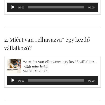
Audió
00:00
00:00
lejátszó
2. Miért van „elhavazva” egy kezdő
vállalkozó?
“2. Miért van elhavazva egy kezdő vállalkozó?”
Több mint hobbi
VÁRŐRI ADRIENN
Audió
00:00
00:00
lejátszó