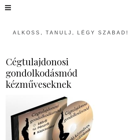
Skip
Main
navigation
to
Menu
content
ALKOSS, TANULJ, LÉGY SZABAD!
Cégtulajdonosi
gondolkodásmód
kézműveseknek