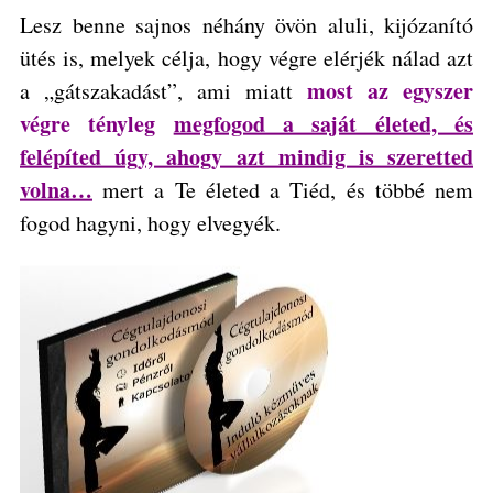
Lesz benne sajnos
néhány övön aluli, kijózanító
ütés
is, melyek célja, hogy végre elérjék nálad azt
most az egyszer
a „gátszakadást”, ami miatt
végre tényleg
megfogod a saját életed, és
felépíted úgy, ahogy azt mindig is szeretted
volna…
mert a Te életed a Tiéd, és többé nem
fogod hagyni, hogy elvegyék.