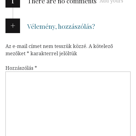
There are no comments
Add yours
Vélemény, hozzászólás?
Az e-mail címet nem tesszük közzé.
A kötelező
mezőket
*
karakterrel jelöltük
Hozzászólás
*