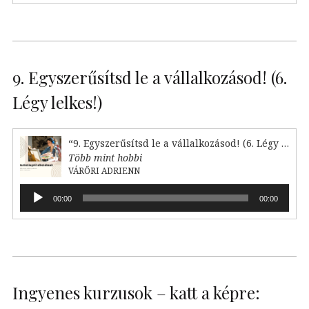
9. Egyszerűsítsd le a vállalkozásod! (6.
Légy lelkes!)
“9. Egyszerűsítsd le a vállalkozásod! (6. Légy lelkes!)”
Több mint hobbi
VÁRŐRI ADRIENN
Audió
00:00
00:00
lejátszó
Ingyenes kurzusok – katt a képre: