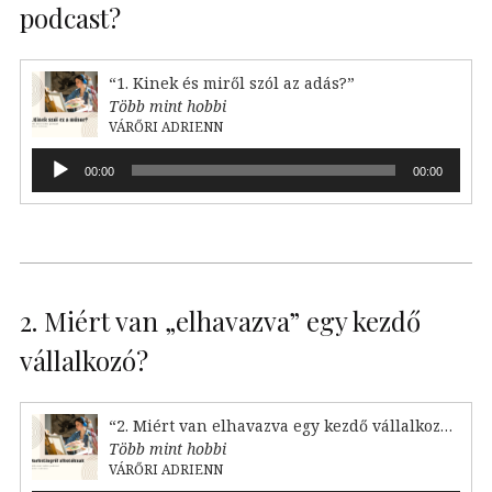
podcast?
“1. Kinek és miről szól az adás?”
Több mint hobbi
VÁRŐRI ADRIENN
Audió
00:00
00:00
lejátszó
2. Miért van „elhavazva” egy kezdő
vállalkozó?
“2. Miért van elhavazva egy kezdő vállalkozó?”
Több mint hobbi
VÁRŐRI ADRIENN