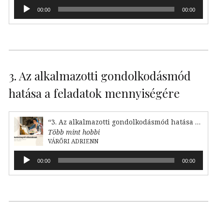
Audió
00:00
00:00
lejátszó
3. Az alkalmazotti gondolkodásmód
hatása a feladatok mennyiségére
“3. Az alkalmazotti gondolkodásmód hatása a feladataink mennyiségére”
Több mint hobbi
VÁRŐRI ADRIENN
Audió
00:00
00:00
lejátszó