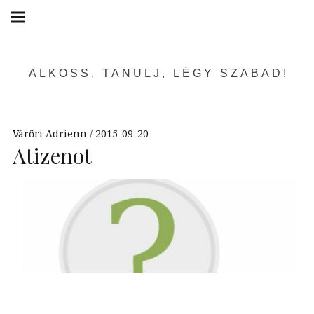
Skip
Main
navigation
to
Menu
content
ALKOSS, TANULJ, LÉGY SZABAD!
Várőri Adrienn
2015-09-20
Atizenot