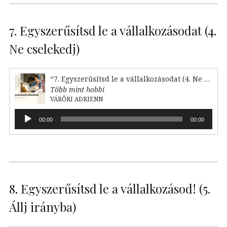
7. Egyszerűsítsd le a vállalkozásodat (4.
Ne cselekedj)
“7. Egyszerűsítsd le a vállalkozásodat (4. Ne cselekedj)”
Több mint hobbi
VÁRŐRI ADRIENN
Audió
00:00
00:00
lejátszó
8. Egyszerűsítsd le a vállalkozásod! (5.
Állj irányba)