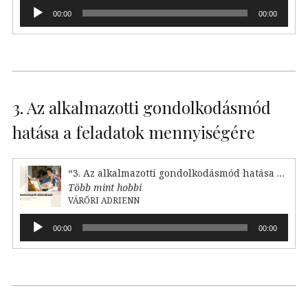
Audió
00:00
00:00
lejátszó
3. Az alkalmazotti gondolkodásmód
hatása a feladatok mennyiségére
“3. Az alkalmazotti gondolkodásmód hatása a feladataink mennyiségére”
Több mint hobbi
VÁRŐRI ADRIENN
Audió
00:00
00:00
lejátszó