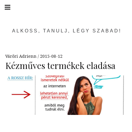
Skip
Main
navigation
to
Menu
content
ALKOSS, TANULJ, LÉGY SZABAD!
Várőri Adrienn
2015-08-12
Kézműves termékek eladása