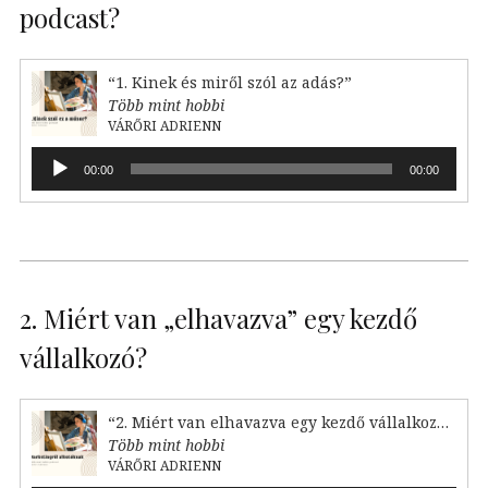
podcast?
“1. Kinek és miről szól az adás?”
Több mint hobbi
VÁRŐRI ADRIENN
Audió
00:00
00:00
lejátszó
2. Miért van „elhavazva” egy kezdő
vállalkozó?
“2. Miért van elhavazva egy kezdő vállalkozó?”
Több mint hobbi
VÁRŐRI ADRIENN