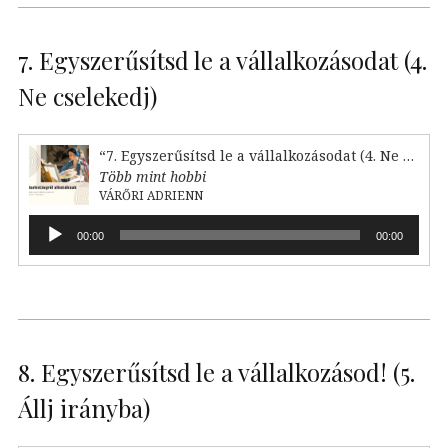
7. Egyszerűsítsd le a vállalkozásodat (4.
Ne cselekedj)
“7. Egyszerűsítsd le a vállalkozásodat (4. Ne cselekedj)”
Több mint hobbi
VÁRŐRI ADRIENN
Audió
00:00
00:00
lejátszó
8. Egyszerűsítsd le a vállalkozásod! (5.
Állj irányba)