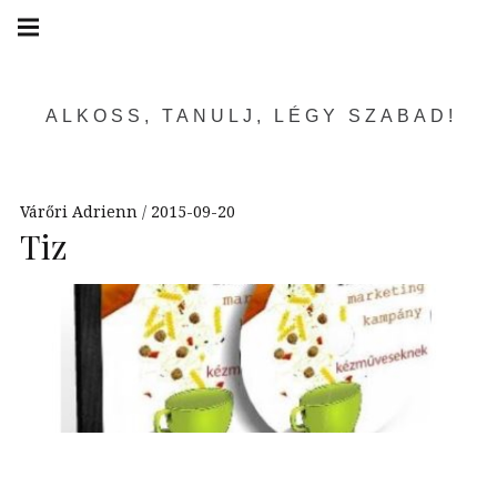
Skip
Main
navigation
to
Menu
content
ALKOSS, TANULJ, LÉGY SZABAD!
Várőri Adrienn
2015-09-20
Tiz