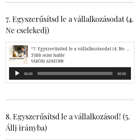
7. Egyszerűsítsd le a vállalkozásodat (4.
Ne cselekedj)
“7. Egyszerűsítsd le a vállalkozásodat (4. Ne cselekedj)”
Több mint hobbi
VÁRŐRI ADRIENN
Audió
00:00
00:00
lejátszó
8. Egyszerűsítsd le a vállalkozásod! (5.
Állj irányba)