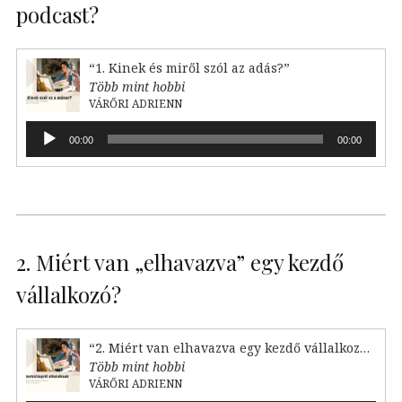
podcast?
“1. Kinek és miről szól az adás?”
Több mint hobbi
VÁRŐRI ADRIENN
Audió
00:00
00:00
lejátszó
2. Miért van „elhavazva” egy kezdő
vállalkozó?
“2. Miért van elhavazva egy kezdő vállalkozó?”
Több mint hobbi
VÁRŐRI ADRIENN