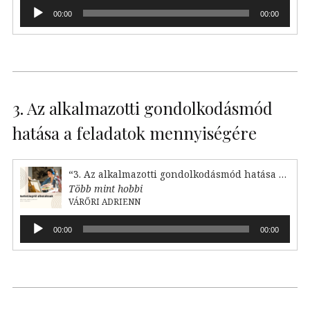
Audió
00:00
00:00
lejátszó
3. Az alkalmazotti gondolkodásmód
hatása a feladatok mennyiségére
“3. Az alkalmazotti gondolkodásmód hatása a feladataink mennyiségére”
Több mint hobbi
VÁRŐRI ADRIENN
Audió
00:00
00:00
lejátszó