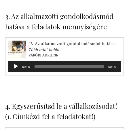
3. Az alkalmazotti gondolkodásmód
hatása a feladatok mennyiségére
“3. Az alkalmazotti gondolkodásmód hatása a feladataink mennyiségére”
Több mint hobbi
VÁRŐRI ADRIENN
Audió
00:00
00:00
lejátszó
4. Egyszerűsítsd le a vállalkozásodat!
(1. Címkézd fel a feladatokat!)