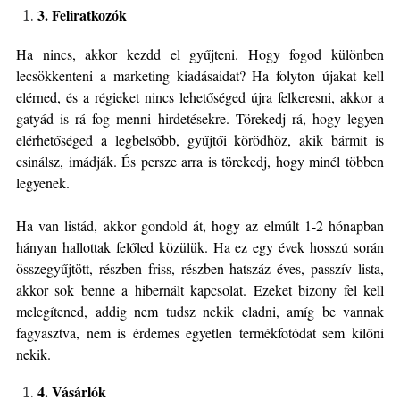
3. Feliratkozók
Ha nincs, akkor kezdd el gyűjteni. Hogy fogod különben
lecsökkenteni a marketing kiadásaidat? Ha folyton újakat kell
elérned, és a régieket nincs lehetőséged újra felkeresni, akkor a
gatyád is rá fog menni hirdetésekre. Törekedj rá, hogy legyen
elérhetőséged a legbelsőbb, gyűjtői körödhöz, akik bármit is
csinálsz, imádják. És persze arra is törekedj, hogy minél többen
legyenek.
Ha van listád, akkor gondold át, hogy az elmúlt 1-2 hónapban
hányan hallottak felőled közülük. Ha ez egy évek hosszú során
összegyűjtött, részben friss, részben hatszáz éves, passzív lista,
akkor sok benne a hibernált kapcsolat. Ezeket bizony fel kell
melegítened, addig nem tudsz nekik eladni, amíg be vannak
fagyasztva, nem is érdemes egyetlen termékfotódat sem kilőni
nekik.
4. Vásárlók