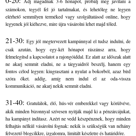
0-20:
Adj magadnak 3-6 hónapot, próbálj meg javítani a
számokon, tegyél fel jó tartalmakat, és lehetőleg ne legyen
elérhető semmilyen terméked vagy szolgáltatásod online, hogy
legyenek jól kiéhezve, mire újra vásárolni lehet majd tőled.
21-30:
Egy jól megtervezett kampánnyal el tudsz indulni, de
csak azután, hogy egy-két hónapot rászánsz arra, hogy
felmelegítsd a kapcsolatot a rajongóiddal. Ez alatt az időszak alatt
ne akarj semmit eladni, ne a tárgyaidról beszélj, hanem egy
fontos célod legyen: kiugrasztani a nyulat a bokorból, azaz bírd
szóra őket. addig, amíg nem indul el az oda-vissza
kommunikáció, ne akarj nekik semmit eladni.
31-40:
Gratulálok, élő, hús-vér emberekkel vagy körülvéve,
akik minden bizonnyal szívesen nyitják majd ki a pénzárcájukat,
ha kampányt indítasz. Azért ne vedd készpénznek, hogy minden
felhajtás nélkül vásárolni fognak: nekik is szükségük van néhány
felvezető blogcikkre, izgalomra, limitált készletre és határidőre.