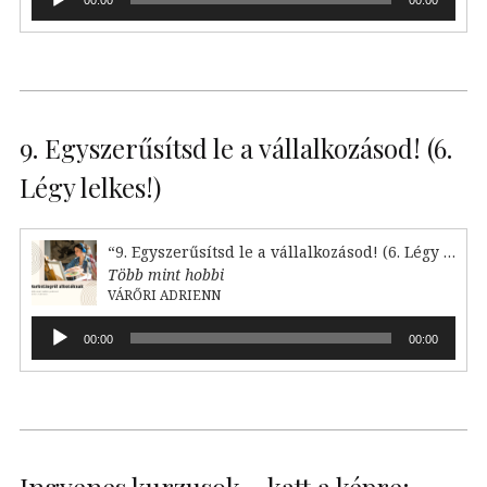
lejátszó
9. Egyszerűsítsd le a vállalkozásod! (6.
Légy lelkes!)
“9. Egyszerűsítsd le a vállalkozásod! (6. Légy lelkes!)”
Több mint hobbi
VÁRŐRI ADRIENN
Audió
00:00
00:00
lejátszó
Ingyenes kurzusok – katt a képre: