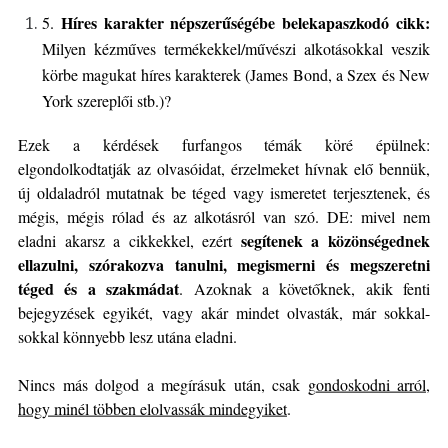
Híres karakter népszerűségébe belekapaszkodó cikk:
5.
Milyen kézműves termékekkel/művészi alkotásokkal veszik
körbe magukat híres
karakterek (James Bond, a Szex és New
York szereplői stb.)?
Ezek a kérdések furfangos témák köré épülnek:
elgondolkodtatják az olvasóidat, érzelmeket hívnak elő bennük,
új oldaladról mutatnak be téged vagy ismeretet terjesztenek, és
mégis, mégis rólad és az alkotásról van szó. DE: mivel nem
segítenek a közönségednek
eladni akarsz a cikkekkel, ezért
ellazulni, szórakozva tanulni, megismerni és megszeretni
téged és a szakmádat
. Azoknak a követőknek, akik fenti
bejegyzések egyikét, vagy akár mindet olvasták, már sokkal-
sokkal könnyebb lesz utána eladni.
Nincs más dolgod a megírásuk után, csak
gondoskodni arról,
hogy minél többen elolvassák mindegyiket
.