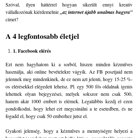
Szóval, ilyen háttérrel hogyan sikerült ennyi kreatív
vállalkozónak kiérdemelnie
„az internet újabb unalmas bugyra”
címet?
A 4 legfontosabb életjel
1. Facebook elérés
Ezt nem hagyhatom ki a sorból, hiszen minden kézműves
használja, aki online bevételekre vágyik. Az FB posztjaid nem
jelennek meg mindenkinek, de ez nem azt jelenti, hogy 15-25 %-
os elérésekkel elégedett lehetsz. Pl. egy 500 fős oldalnak igenis
lehetnek olyan bejegyzései, melyek sokszor nem csak 500,
hanem akár 1000 embert is elérnek. Legalábbis kezdj el ezen
gondolkodni, hogy lehet ezt megcsinálni a te esetedben, és ne
fogadd el, hogy csak 50 emberhez jutsz el.
Gyakori jelenség, hogy a kézműves a mennyiségre helyezi a