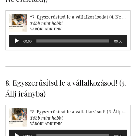
“7. Egyszerűsítsd le a vállalkozásodat (4. Ne cselekedj)”
Több mint hobbi
VÁRŐRI ADRIENN
Audió
00:00
00:00
lejátszó
8. Egyszerűsítsd le a vállalkozásod! (5.
Állj irányba)
“8. Egyszerűsítsd le a vállalkozásod! (5. Állj irányba)”
Több mint hobbi
VÁRŐRI ADRIENN
Audió
00:00
00:00