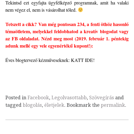
Tekintsd ezt egyfajta ügyfélképző programnak, amit ha valaki
nem végez el, nem is vásárolhat tőled.
Tetszett a cikk? Van még pontosan 234, a fenti öthöz hasonló
témaötletem, melyekkel feldobhatod a kreatív blogodat vagy
az FB oldaladat. Nézd meg most (2019. február 1. péntekig
adunk mellé egy vele egyenértékű kupont!):
Éves blogtervező kézműveseknek: KATT IDE!
Posted in
Facebook
,
Legolvasottabb
,
Szövegírás
and
tagged
blogolás
,
életjelek
. Bookmark the
permalink
.