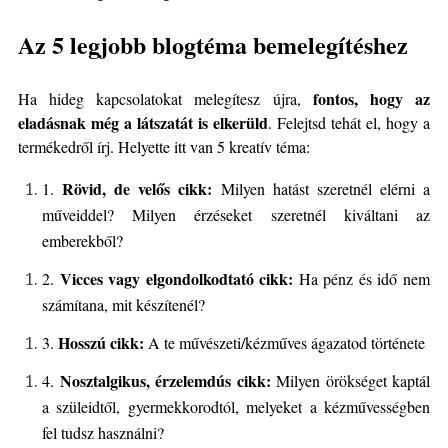
Az 5 legjobb blogtéma bemelegítéshez
fontos, hogy az
Ha hideg kapcsolatokat melegítesz újra,
eladásnak még a látszatát is elkerüld
. Felejtsd tehát el, hogy a
termékedről írj. Helyette itt van 5 kreatív téma:
Rövid, de velős cikk:
1.
Milyen hatást szeretnél elérni a
műveiddel? Milyen érzéseket szeretnél kiváltani az
emberekből?
Vicces vagy elgondolkodtató cikk:
2.
Ha pénz és idő nem
számítana, mit készítenél?
Hosszú cikk:
3.
A te művészeti/kézműves ágazatod története
Nosztalgikus, érzelemdús cikk:
4.
Milyen örökséget kaptál
a szüleidtől, gyermekkorodtól, melyeket a kézművességben
fel tudsz használni?