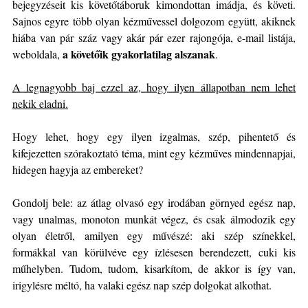
bejegyzéseit kis követőtáboruk kimondottan imádja, és követi.
Sajnos egyre több olyan kézművessel dolgozom együtt, akiknek
hiába van pár száz vagy akár pár ezer rajongója, e-mail listája,
a követőik gyakorlatilag alszanak
weboldala,
.
A legnagyobb baj ezzel az, hogy ilyen állapotban nem lehet
nekik eladni.
Hogy lehet, hogy egy ilyen izgalmas, szép, pihentető és
kifejezetten szórakoztató téma, mint egy kézműves mindennapjai,
hidegen hagyja az embereket?
Gondolj bele: az átlag olvasó egy irodában görnyed egész nap,
vagy unalmas, monoton munkát végez, és csak álmodozik egy
olyan életről, amilyen egy művészé: aki szép színekkel,
formákkal van körülvéve egy ízlésesen berendezett, cuki kis
műhelyben. Tudom, tudom, kisarkítom, de akkor is így van,
irigylésre méltó, ha valaki egész nap szép dolgokat alkothat.