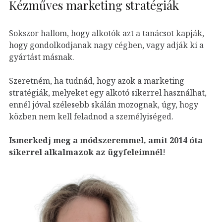
Kézműves marketing stratégiák
Sokszor hallom, hogy alkotók azt a tanácsot kapják,
hogy gondolkodjanak nagy cégben, vagy adják ki a
gyártást másnak.
Szeretném, ha tudnád, hogy azok a marketing
stratégiák, melyeket egy alkotó sikerrel használhat,
ennél jóval szélesebb skálán mozognak, úgy, hogy
közben nem kell feladnod a személyiséged.
Ismerkedj meg a módszeremmel, amit 2014 óta
sikerrel alkalmazok az ügyfeleim
nél
!