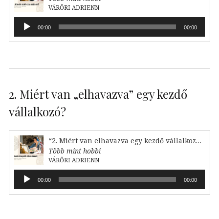
VÁRŐRI ADRIENN
Audió
00:00
00:00
lejátszó
2. Miért van „elhavazva” egy kezdő
vállalkozó?
“2. Miért van elhavazva egy kezdő vállalkozó?”
Több mint hobbi
VÁRŐRI ADRIENN
Audió
00:00
00:00
lejátszó