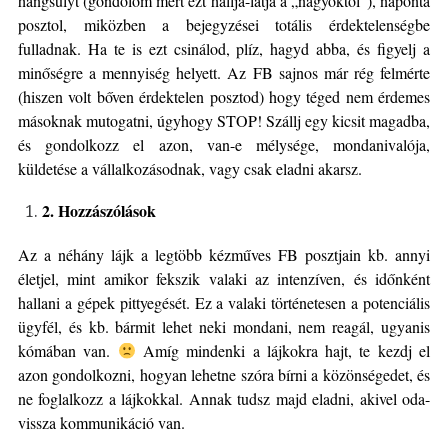
hangsúlyt (gondolom mert ezt hallja-látja a „nagyoktól”), naponta
posztol, miközben a bejegyzései totális érdektelenségbe
fulladnak. Ha te is ezt csinálod, plíz, hagyd abba, és figyelj a
minőségre a mennyiség helyett. Az FB sajnos már rég felmérte
(hiszen volt bőven érdektelen posztod) hogy téged nem érdemes
másoknak mutogatni, úgyhogy STOP! Szállj egy kicsit magadba,
és gondolkozz el azon, van-e mélysége, mondanivalója,
küldetése a vállalkozásodnak, vagy csak eladni akarsz.
2. Hozzászólások
Az a néhány lájk a legtöbb kézműves FB posztjain kb. annyi
életjel, mint amikor fekszik valaki az intenzíven, és időnként
hallani a gépek pittyegését. Ez a valaki történetesen a potenciális
ügyfél, és kb. bármit lehet neki mondani, nem reagál, ugyanis
kómában van.
Amíg mindenki a lájkokra hajt, te kezdj el
azon gondolkozni, hogyan lehetne szóra bírni a közönségedet, és
ne foglalkozz a lájkokkal. Annak tudsz majd eladni, akivel oda-
vissza kommunikáció van.