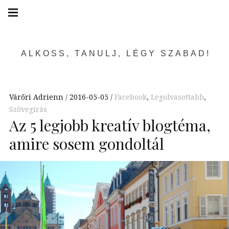
Skip
Main
navigation
to
Menu
content
ALKOSS, TANULJ, LÉGY SZABAD!
Várőri Adrienn
2016-05-05
Facebook
,
Legolvasottabb
,
Szövegírás
Az 5 legjobb kreatív blogtéma,
amire sosem gondoltál