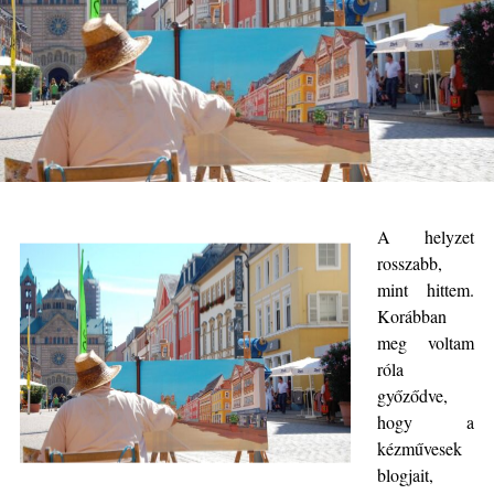
A helyzet
rosszabb,
mint hittem.
Korábban
meg voltam
róla
győződve,
hogy a
kézművesek
blogjait,