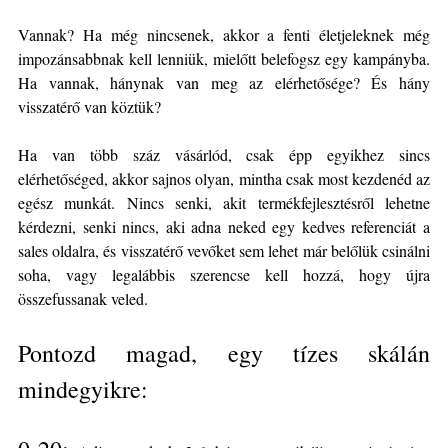
Vannak? Ha még nincsenek, akkor a fenti életjeleknek még
impozánsabbnak kell lenniük, mielőtt belefogsz egy kampányba.
Ha vannak, hánynak van meg az elérhetősége? És hány
visszatérő van köztük?
Ha van több száz vásárlód, csak épp egyikhez sincs
elérhetőséged, akkor sajnos olyan, mintha csak most kezdenéd az
egész munkát. Nincs senki, akit termékfejlesztésről lehetne
kérdezni, senki nincs, aki adna neked egy kedves referenciát a
sales oldalra, és visszatérő vevőket sem lehet már belőlük csinálni
soha, vagy legalábbis szerencse kell hozzá, hogy újra
összefussanak veled.
Pontozd magad, egy tízes skálán
mindegyikre: