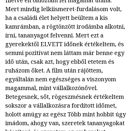
Illetve én oldoztam fel magamat utána.
Mert mindig lelkiismeret-furdalásom volt,
ha a családi élet helyett beültem a kis
kamrámban, a rögtönzött irodámba alkotni,
írni, tananyagot felvenni. Mert ezt a
gyerekektől ELVETT időnek értékeltem, és
semmi pozitívat nem láttam már benne egy
idő után, csak azt, hogy ebből etetem és
ruházom őket. A film után rájöttem,
egyáltalán nem egészséges a viszonyom
magammal, mint vállalkozónővel.
Betegesnek, sőt, rögeszmésnek értékeltem
sokszor a vállalkozásra fordított időmet,
holott amúgy az egész Több mint hobbit úgy
imádom, ahogy van, szeretek tananyagokat