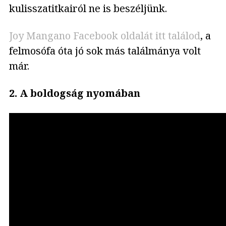
kulisszatitkairól ne is beszéljünk.
Joy Mangano Facebook oldalát itt találod
, a
felmosófa óta jó sok más találmánya volt
már.
2. A boldogság nyomában