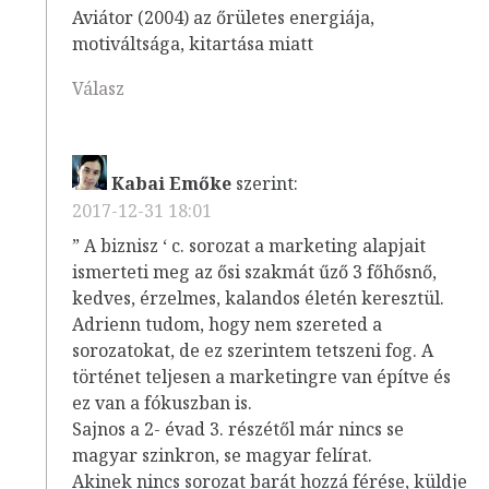
Aviátor (2004) az őrületes energiája,
motiváltsága, kitartása miatt
Válasz
Kabai Emőke
szerint:
2017-12-31 18:01
” A biznisz ‘ c. sorozat a marketing alapjait
ismerteti meg az ősi szakmát űző 3 főhősnő,
kedves, érzelmes, kalandos életén keresztül.
Adrienn tudom, hogy nem szereted a
sorozatokat, de ez szerintem tetszeni fog. A
történet teljesen a marketingre van építve és
ez van a fókuszban is.
Sajnos a 2- évad 3. részétől már nincs se
magyar szinkron, se magyar felírat.
Akinek nincs sorozat barát hozzá férése, küldje