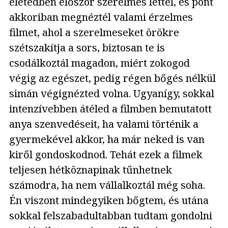
életedben először szerelmes lettél, és pont
akkoriban megnéztél valami érzelmes
filmet, ahol a szerelmeseket örökre
szétszakítja a sors, biztosan te is
csodálkoztál magadon, miért zokogod
végig az egészet, pedig régen bőgés nélkül
simán végignézted volna. Ugyanígy, sokkal
intenzívebben átéled a filmben bemutatott
anya szenvedéseit, ha valami történik a
gyermekével akkor, ha már neked is van
kiről gondoskodnod. Tehát ezek a filmek
teljesen hétköznapinak tűnhetnek
számodra, ha nem vállalkoztál még soha.
Én viszont mindegyiken bőgtem, és utána
sokkal felszabadultabban tudtam gondolni