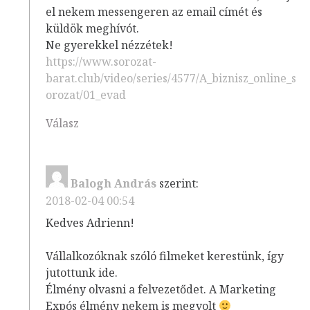
el nekem messengeren az email címét és
küldök meghívót.
Ne gyerekkel nézzétek!
https://www.sorozat-
barat.club/video/series/4577/A_biznisz_online_s
orozat/01_evad
Válasz
Balogh András
szerint:
2018-02-04 00:54
Kedves Adrienn!
Vállalkozóknak szóló filmeket kerestünk, így
jutottunk ide.
Élmény olvasni a felvezetődet. A Marketing
Expós élmény nekem is megvolt