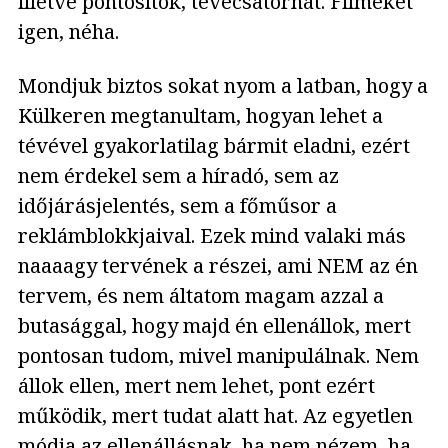
illetve pontosítok, tévécsatornát. Filmeket
igen, néha.
Mondjuk biztos sokat nyom a latban, hogy a
Külkeren megtanultam, hogyan lehet a
tévével gyakorlatilag bármit eladni, ezért
nem érdekel sem a híradó, sem az
időjárásjelentés, sem a főműsor a
reklámblokkjaival. Ezek mind valaki más
naaaagy tervének a részei, ami NEM az én
tervem, és nem áltatom magam azzal a
butasággal, hogy majd én ellenállok, mert
pontosan tudom, mivel manipulálnak. Nem
állok ellen, mert nem lehet, pont ezért
működik, mert tudat alatt hat. Az egyetlen
módja az ellenállásnak, ha nem nézem, ha