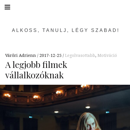
Skip
Main
navigation
to
Menu
content
ALKOSS, TANULJ, LÉGY SZABAD!
Várőri Adrienn
2017-12-25
Legolvasottabb
,
Motiváció
A legjobb filmek
vállalkozóknak