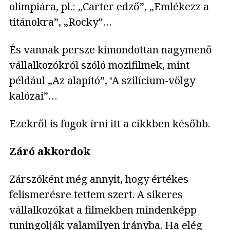
olimpiára, pl.: „Carter edző”, „Emlékezz a
titánokra”, „Rocky”…
És vannak persze kimondottan nagymenő
vállalkozókról szóló mozifilmek, mint
például „Az alapító”, ‘A szilícium-völgy
kalózai”…
Ezekről is fogok írni itt a cikkben később.
Záró akkordok
Zárszóként még annyit, hogy értékes
felismerésre tettem szert. A sikeres
vállalkozókat a filmekben mindenképp
tuningolják valamilyen irányba. Ha elég