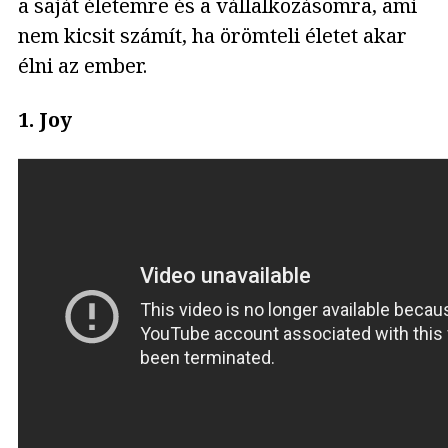
a saját életemre és a vállalkozásomra, ami
nem kicsit számít, ha örömteli életet akar
élni az ember.
1. Joy