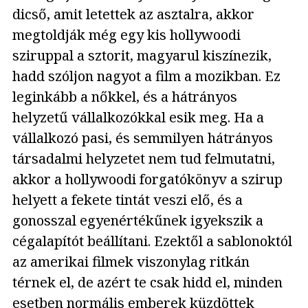
dicső, amit letettek az asztalra, akkor
megtoldják még egy kis hollywoodi
sziruppal a sztorit, magyarul kiszínezik,
hadd szóljon nagyot a film a mozikban. Ez
leginkább a nőkkel, és a hátrányos
helyzetű vállalkozókkal esik meg. Ha a
vállalkozó pasi, és semmilyen hátrányos
társadalmi helyzetet nem tud felmutatni,
akkor a hollywoodi forgatókönyv a szirup
helyett a fekete tintát veszi elő, és a
gonosszal egyenértékűnek igyekszik a
cégalapítót beállítani. Ezektől a sablonoktól
az amerikai filmek viszonylag ritkán
térnek el, de azért te csak hidd el, minden
esetben normális emberek küzdöttek