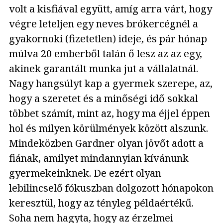
volt a kisfiával együtt, amíg arra várt, hogy
végre leteljen egy neves brókercégnél a
gyakornoki (fizetetlen) ideje, és pár hónap
múlva 20 emberből talán ő lesz az az egy,
akinek garantált munka jut a vállalatnál.
Nagy hangsúlyt kap a gyermek szerepe, az,
hogy a szeretet és a minőségi idő sokkal
többet számít, mint az, hogy ma éjjel éppen
hol és milyen körülmények között alszunk.
Mindeközben Gardner olyan jövőt adott a
fiának, amilyet mindannyian kívánunk
gyermekeinknek. De ezért olyan
lebilincselő fókuszban dolgozott hónapokon
keresztül, hogy az tényleg példaértékű.
Soha nem hagyta, hogy az érzelmei