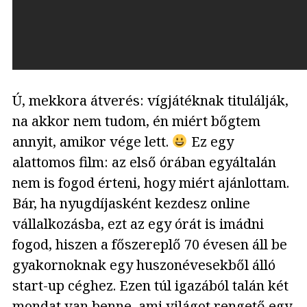
Ú, mekkora átverés: vígjátéknak titulálják,
na akkor nem tudom, én miért bőgtem
annyit, amikor vége lett.
Ez egy
alattomos film: az első órában egyáltalán
nem is fogod érteni, hogy miért ajánlottam.
Bár, ha nyugdíjasként kezdesz online
vállalkozásba, ezt az egy órát is imádni
fogod, hiszen a főszereplő 70 évesen áll be
gyakornoknak egy huszonévesekből álló
start-up céghez. Ezen túl igazából talán két
mondat van benne, ami világot rengető egy