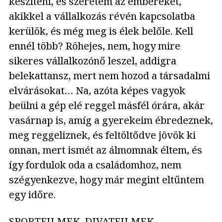
készíteni, és szeretem az embereket,
akikkel a vállalkozás révén kapcsolatba
kerülök, és még meg is élek belőle. Kell
ennél több? Röhejes, nem, hogy mire
sikeres vállalkozónő leszel, addigra
belekattansz, mert nem hozod a társadalmi
elvárásokat… Na, azóta képes vagyok
beülni a gép elé reggel másfél órára, akár
vasárnap is, amíg a gyerekeim ébredeznek,
meg reggeliznek, és feltöltődve jövök ki
onnan, mert ismét az álmomnak éltem, és
így fordulok oda a családomhoz, nem
szégyenkezve, hogy már megint eltűntem
egy időre.
SPORTFILMEK, DIVATFILMEK…