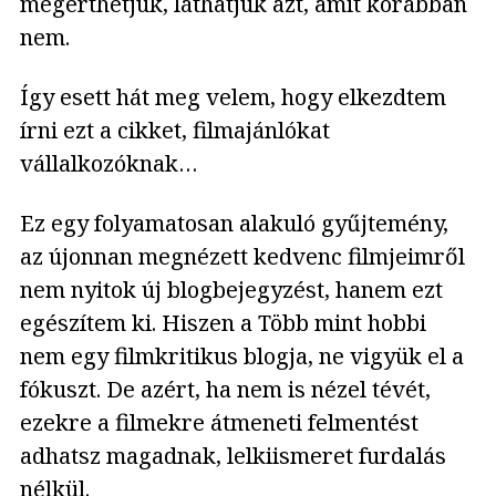
megérthetjük, láthatjuk azt, amit korábban
nem.
Így esett hát meg velem, hogy elkezdtem
írni ezt a cikket, filmajánlókat
vállalkozóknak…
Ez egy folyamatosan alakuló gyűjtemény,
az újonnan megnézett kedvenc filmjeimről
nem nyitok új blogbejegyzést, hanem ezt
egészítem ki. Hiszen a Több mint hobbi
nem egy filmkritikus blogja, ne vigyük el a
fókuszt. De azért, ha nem is nézel tévét,
ezekre a filmekre átmeneti felmentést
adhatsz magadnak, lelkiismeret furdalás
nélkül.