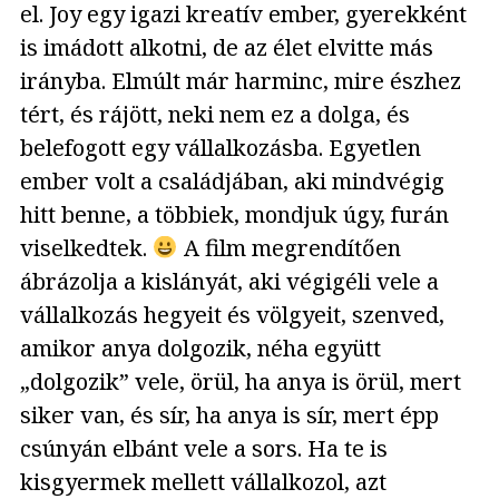
el. Joy egy igazi kreatív ember, gyerekként
is imádott alkotni, de az élet elvitte más
irányba. Elmúlt már harminc, mire észhez
tért, és rájött, neki nem ez a dolga, és
belefogott egy vállalkozásba. Egyetlen
ember volt a családjában, aki mindvégig
hitt benne, a többiek, mondjuk úgy, furán
viselkedtek.
A film megrendítően
ábrázolja a kislányát, aki végigéli vele a
vállalkozás hegyeit és völgyeit, szenved,
amikor anya dolgozik, néha együtt
„dolgozik” vele, örül, ha anya is örül, mert
siker van, és sír, ha anya is sír, mert épp
csúnyán elbánt vele a sors. Ha te is
kisgyermek mellett vállalkozol, azt