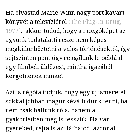
Ha olvastad Marie Winn nagy port kavart
könyvét a televízióról
(The Plug-In Drug,
1977)
, akkor tudod, hogy a mozgóképet az
agyunk tudatalatti része nem képes
megkülönböztetni a valós történésektől, így
sejtszinten pont úgy reagálunk le például
egy filmbeli üldözést, mintha igazából
kergetnének minket.
Azt is régóta tudjuk, hogy egy új ismeretet
sokkal jobban magunkévá tudunk tenni, ha
nem csak hallunk róla, hanem a
gyakorlatban meg is tesszük. Ha van
gyereked, rajta is azt láthatod, azonnal