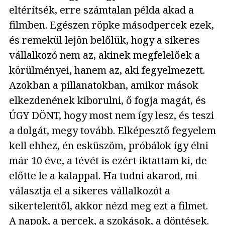
eltérítsék, erre számtalan példa akad a
filmben. Egészen röpke másodpercek ezek,
és remekül lejön belőlük, hogy a sikeres
vállalkozó nem az, akinek megfelelőek a
körülményei, hanem az, aki fegyelmezett.
Azokban a pillanatokban, amikor mások
elkezdenének kiborulni, ő fogja magát, és
ÚGY DÖNT, hogy most nem így lesz, és teszi
a dolgát, megy tovább. Elképesztő fegyelem
kell ehhez, én esküszöm, próbálok így élni
már 10 éve, a tévét is ezért iktattam ki, de
előtte le a kalappal. Ha tudni akarod, mi
választja el a sikeres vállalkozót a
sikertelentől, akkor nézd meg ezt a filmet.
A napok, a percek, a szokások, a döntések.