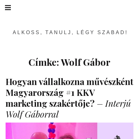
Skip
Main
navigation
to
Menu
content
ALKOSS, TANULJ, LÉGY SZABAD!
Címke:
Wolf Gábor
Hogyan vállalkozna művészként
Magyarország #1
KKV
marketing szakértője?
– Interjú
Wolf Gáborral