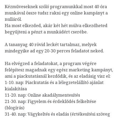
Kézműveseknek szóló programunkkal most 40 óra
munkával össze tudsz rakni egy online kampányt a
nulláról.
Ha most elkezded, akár két hét múlva elkezdheted
begyűjteni a pénzt a munkádért cserébe.
A tananyag 40 rövid leckét tartalmaz, melyek
mindegyike ad egy 20-30 perces feladatot neked.
Ha elvégzed a feladatokat, a program végére
felépítesz magadnak egy egész marketing kampányt,
ami a piackutatásnál kezdődik, és az eladásig visz el:
1-10. nap: Piackutatás és a lélegzetelállító ajánlat
kialakítása
11-20. nap: Online akadálymentesítés
21-30. nap: Figyelem és érdeklődés felkeltése
(blogírás)
31-40. nap: Vágykeltés és eladás (értékesítési szöveg