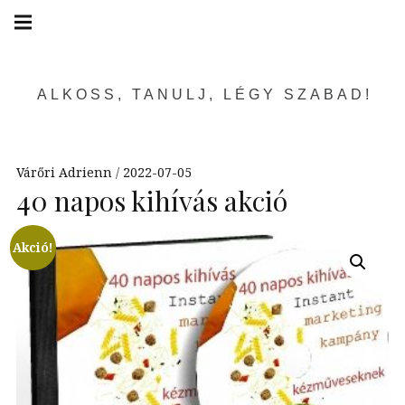
Skip
Main
navigation
to
Menu
content
ALKOSS, TANULJ, LÉGY SZABAD!
Várőri Adrienn
2022-07-05
40 napos kihívás akció
Akció!