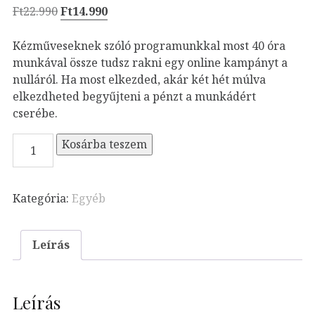
Original
Current
Ft
22.990
Ft
14.990
price
price
was:
is:
Kézműveseknek szóló programunkkal most 40 óra
Ft22.990.
Ft14.990.
munkával össze tudsz rakni egy online kampányt a
nulláról. Ha most elkezded, akár két hét múlva
elkezdheted begyűjteni a pénzt a munkádért
cserébe.
40
Kosárba teszem
napos
kihívás
akció
Kategória:
Egyéb
mennyiség
Leírás
Leírás