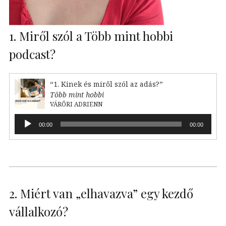
1. Miről szól a Több mint hobbi
podcast?
“1. Kinek és miről szól az adás?”
Több mint hobbi
VÁRŐRI ADRIENN
Audió
00:00
00:00
lejátszó
2. Miért van „elhavazva” egy kezdő
vállalkozó?