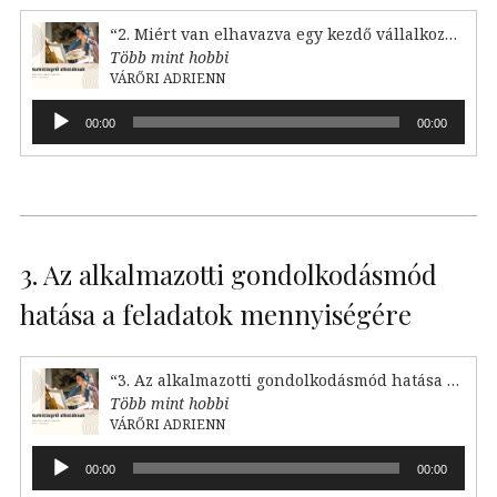
“2. Miért van elhavazva egy kezdő vállalkozó?”
Több mint hobbi
VÁRŐRI ADRIENN
Audió
00:00
00:00
lejátszó
3. Az alkalmazotti gondolkodásmód
hatása a feladatok mennyiségére
“3. Az alkalmazotti gondolkodásmód hatása a feladataink mennyiségére”
Több mint hobbi
VÁRŐRI ADRIENN
Audió
00:00
00:00
lejátszó