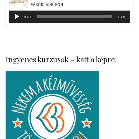
VÁRŐRI ADRIENN
Audió
00:00
00:00
lejátszó
Ingyenes kurzusok – katt a képre: