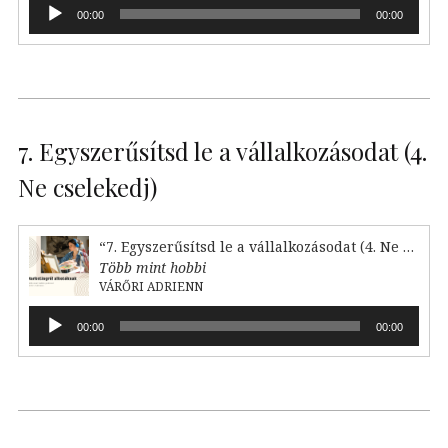
Audió
00:00
00:00
lejátszó
7. Egyszerűsítsd le a vállalkozásodat (4.
Ne cselekedj)
“7. Egyszerűsítsd le a vállalkozásodat (4. Ne cselekedj)”
Több mint hobbi
VÁRŐRI ADRIENN
Audió
00:00
00:00
lejátszó