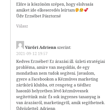
Előre is köszönöm szépen, hogy elolvasás
amiket ide elkeseredés leírtam
Üdv Erzsébet Pásztorné
Válasz
Várőri Adrienn
szerint:
2021-09-12 19:57
Kedves Erzsébet! Ez árazási ill. üzleti stratégiai
probléma, amire van megoldás, de egy
mondatban nem tudok segíteni. Javaslom,
gyere a Facebookon a Kézműves marketing
zártkörű klubba, ott rengeteg a tiédhez
hasonló helyzetben lévő kézművesnek
segítettünk már. És sok ingyenes tananyag is
van árazásról, marketingről, amik segíthetnek.
Üdvözlettel: Adrienn