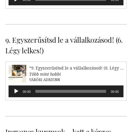
lejátszó
9. Egyszerűsítsd le a vállalkozásod! (6.
Légy lelkes!)
“9. Egyszerűsítsd le a vállalkozásod! (6. Légy lelkes!)”
Több mint hobbi
VÁRŐRI ADRIENN
Audió
00:00
00:00
lejátszó
Ingyenes kurzusok – katt a képre: