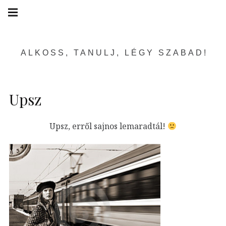
Skip
Main
navigation
to
Menu
content
ALKOSS, TANULJ, LÉGY SZABAD!
Upsz
Upsz, erről sajnos lemaradtál!