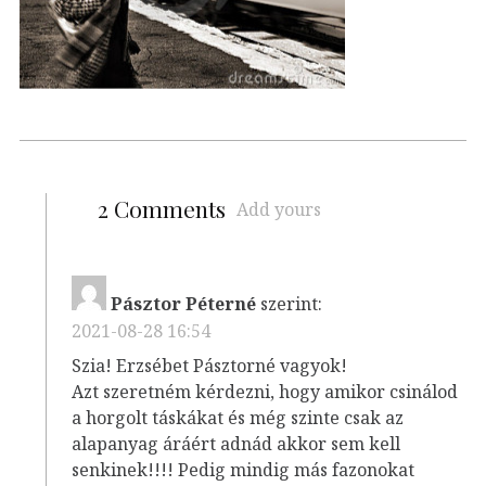
2 Comments
Add yours
Pásztor Péterné
szerint:
2021-08-28 16:54
Szia! Erzsébet Pásztorné vagyok!
Azt szeretném kérdezni, hogy amikor csinálod
a horgolt táskákat és még szinte csak az
alapanyag áráért adnád akkor sem kell
senkinek!!!! Pedig mindig más fazonokat