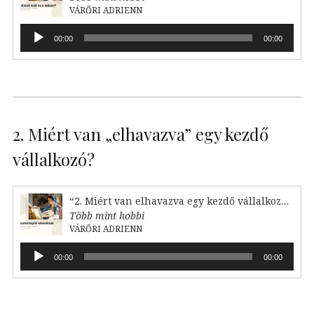
VÁRŐRI ADRIENN
Audió
00:00
00:00
lejátszó
2. Miért van „elhavazva” egy kezdő
vállalkozó?
“2. Miért van elhavazva egy kezdő vállalkozó?”
Több mint hobbi
VÁRŐRI ADRIENN
Audió
00:00
00:00
lejátszó