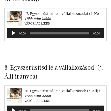
“7. Egyszerűsítsd le a vállalkozásodat (4. Ne cselekedj)”
Több mint hobbi
VÁRŐRI ADRIENN
Audió
00:00
00:00
lejátszó
8. Egyszerűsítsd le a vállalkozásod! (5.
Állj irányba)
“8. Egyszerűsítsd le a vállalkozásod! (5. Állj irányba)”
Több mint hobbi
VÁRŐRI ADRIENN
Audió
00:00
00:00