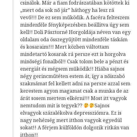
csinálok. Már a fiam fodrászatában kötöttek ki
„mert oda sok nő jár” háthogy ha lesz rá
vevő!!! De ez sem működik. A facéra felteszem
mindenféle fényképezésben beállitva úgy sem
kell!! Doli Pásztorné Horgoldája néven van egy
oldalam oda összegyűjtött mindenféle táskám
és kosaraim!!! Mert közben váltottam
mindetartó kosarak rá persze ezt is horgolva
minőségi fonalból!! Csak tolom bele a pénzt és
energiát és mégsem működik!! Hiába sajnos
négy gerincműtéten estem át, így a nőiszabó
szakmámat fel kellett adni na persze azzal sem
kerestem agyon magamat csak a munka de az
árát sosem mertem elkérni!!! Most itt vagyok
nemtudom mit is tegyek??
Sajnos
elvagyok százalékolva depressziómra. Ez is
nagy nehézség mert itthon vagyok egyedül
sokat!! A férjem külföldön dolgozik ritkán van
itthon!!