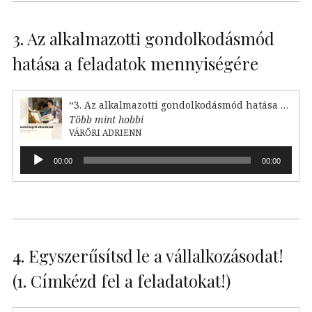
3. Az alkalmazotti gondolkodásmód
hatása a feladatok mennyiségére
“3. Az alkalmazotti gondolkodásmód hatása a feladataink mennyiségére”
Több mint hobbi
VÁRŐRI ADRIENN
Audió
00:00
00:00
lejátszó
4. Egyszerűsítsd le a vállalkozásodat!
(1. Címkézd fel a feladatokat!)