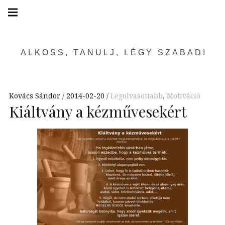
Skip
Main
navigation
to
Menu
content
ALKOSS, TANULJ, LÉGY SZABAD!
Kovács Sándor
2014-02-20
Legolvasottabb
,
Motiváció
Kiáltvány a kézművesekért