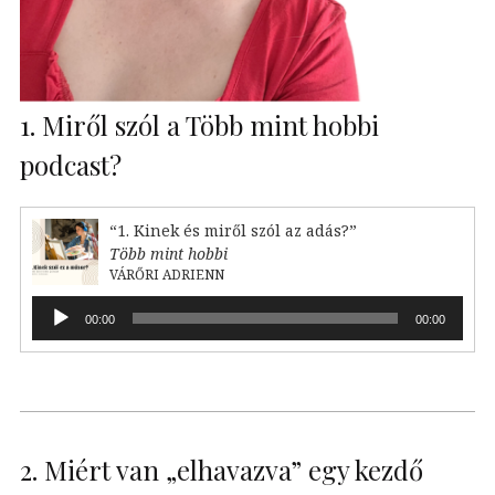
1. Miről szól a Több mint hobbi
podcast?
“1. Kinek és miről szól az adás?”
Több mint hobbi
VÁRŐRI ADRIENN
Audió
00:00
00:00
lejátszó
2. Miért van „elhavazva” egy kezdő