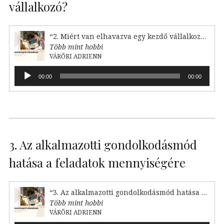
vállalkozó?
“2. Miért van elhavazva egy kezdő vállalkozó?”
Több mint hobbi
VÁRŐRI ADRIENN
Audió
00:00
00:00
lejátszó
3. Az alkalmazotti gondolkodásmód
hatása a feladatok mennyiségére
“3. Az alkalmazotti gondolkodásmód hatása a feladataink mennyiségére”
Több mint hobbi
VÁRŐRI ADRIENN