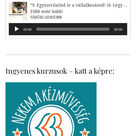
“9. Egyszerűsítsd le a vállalkozásod! (6. Légy lelkes!)”
Több mint hobbi
VÁRŐRI ADRIENN
Audió
00:00
00:00
lejátszó
Ingyenes kurzusok – katt a képre: