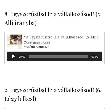
8. Egyszerűsítsd le a vállalkozásod! (5.
Állj irányba)
“8. Egyszerűsítsd le a vállalkozásod! (5. Állj irányba)”
Több mint hobbi
VÁRŐRI ADRIENN
Audió
00:00
00:00
lejátszó
9. Egyszerűsítsd le a vállalkozásod! (6.
Légy lelkes!)