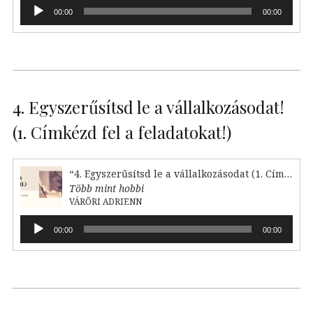
Audió
00:00
00:00
lejátszó
4. Egyszerűsítsd le a vállalkozásodat!
(1. Címkézd fel a feladatokat!)
“4. Egyszerűsítsd le a vállalkozásodat (1. Címkézd fel!)”
Több mint hobbi
VÁRŐRI ADRIENN
Audió
00:00
00:00
lejátszó