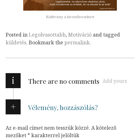
Kiáltvány a kézművesekért
Posted in
Legolvasottabb
,
Motiváció
and tagged
küldetés
. Bookmark the
permalink
.
i
There are no comments
Add yours
Vélemény, hozzászólás?
Az e-mail címet nem tesszük közzé.
A kötelező
mezőket
*
karakterrel jelöltük