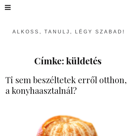
Skip
Main
navigation
to
Menu
content
ALKOSS, TANULJ, LÉGY SZABAD!
Címke:
küldetés
Ti sem beszéltetek erről otthon,
a konyhaasztalnál?