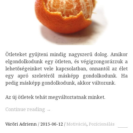
Ötleteket gyűjteni mindig nagyszerű dolog. Amikor
elgondolkodunk egy ötleten, és végigzongorázzuk a
lehetőségeinket vele kapcsolatban, onnantól az élet
egy apró szeletéről másképp gondolkodunk. Ha
pedig másképp gondolkodunk, akkor változunk.
Az új ötletek tehát megváltoztatnak minket.
Continue reading
→
Várőri Adrienn
2015-06-12
Motiváció
,
Pozícionálás