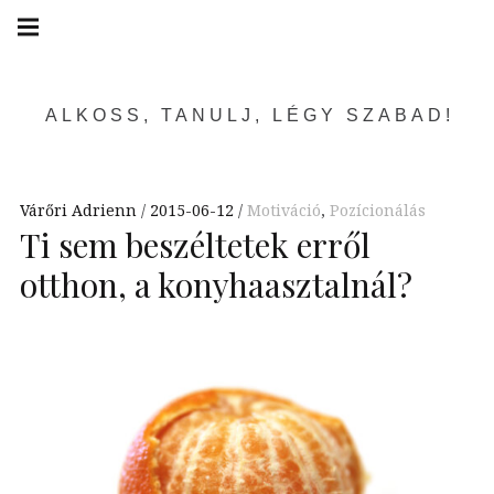
Skip
Main
navigation
to
Menu
content
ALKOSS, TANULJ, LÉGY SZABAD!
Várőri Adrienn
2015-06-12
Motiváció
,
Pozícionálás
Ti sem beszéltetek erről
otthon, a konyhaasztalnál?