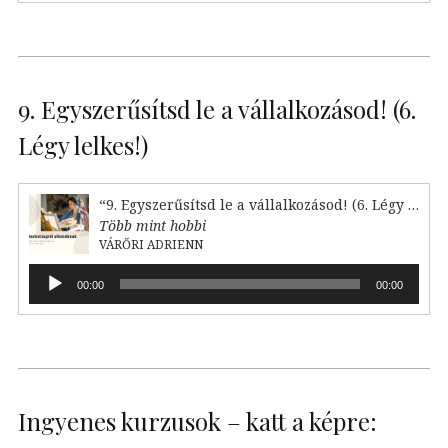
9. Egyszerűsítsd le a vállalkozásod! (6.
Légy lelkes!)
“9. Egyszerűsítsd le a vállalkozásod! (6. Légy lelkes!)”
Több mint hobbi
VÁRŐRI ADRIENN
Audió
00:00
00:00
lejátszó
Ingyenes kurzusok – katt a képre: