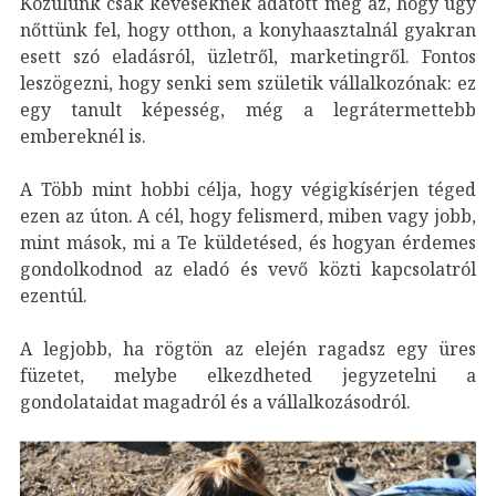
Közülünk csak keveseknek adatott meg az, hogy úgy
nőttünk fel, hogy otthon, a konyhaasztalnál gyakran
esett szó eladásról, üzletről, marketingről. Fontos
leszögezni, hogy senki sem születik vállalkozónak: ez
egy tanult képesség, még a legrátermettebb
embereknél is.
A Több mint hobbi célja, hogy végigkísérjen téged
ezen az úton. A cél, hogy felismerd, miben vagy jobb,
mint mások, mi a Te küldetésed, és hogyan érdemes
gondolkodnod az eladó és vevő közti kapcsolatról
ezentúl.
A legjobb, ha rögtön az elején ragadsz egy üres
füzetet, melybe elkezdheted jegyzetelni a
gondolataidat magadról és a vállalkozásodról.