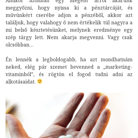
Amikor azonban egy idegent arról akarunk
meggyőzni, hogy nyissa ki a pénztárcáját, és
művünkért cserébe adjon a pénzéből, akkor azt
találjuk, hogy valahogy ő nem értékelik túl nagyra a
mi belső késztetésünket, melynek eredménye egy
szép tárgy lett. Nem akarja megvenni. Vagy csak
olcsóbban…
Én lennék a legboldogabb, ha azt mondhatnám
neked, elég pár szemet bevenned a „marketing-
vitaminból”, és rögtön el fogod tudni adni az
alkotásaidat.