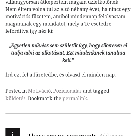
villámgyorsan átképeztem magam üzletkötőnek.
Nem éltem volna túl az első néhány évet, ha nincs egy
motivációs füzetem, amiből mindennap felolvastam
magamnak egy mondatot, mely a Te esetedre
lefordítva így néz ki:
„Egyetlen művész sem születik úgy, hogy sikeresen el
tudja adni az alkotásait. Ezt mindenkinek tanulnia
kell.”
Írd ezt fel a füzetedbe, és olvasd el minden nap.
Posted in
Motiváció
,
Pozícionálás
and tagged
küldetés
. Bookmark the
permalink
.
i
There are no comments
Add yours