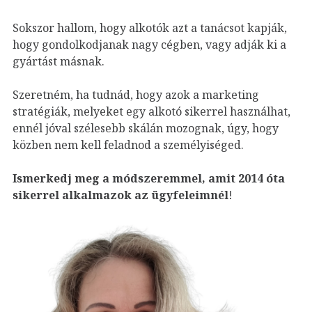
Sokszor hallom, hogy alkotók azt a tanácsot kapják,
hogy gondolkodjanak nagy cégben, vagy adják ki a
gyártást másnak.
Szeretném, ha tudnád, hogy azok a marketing
stratégiák, melyeket egy alkotó sikerrel használhat,
ennél jóval szélesebb skálán mozognak, úgy, hogy
közben nem kell feladnod a személyiséged.
Ismerkedj meg a módszeremmel, amit 2014 óta
sikerrel alkalmazok az ügyfeleim
nél
!