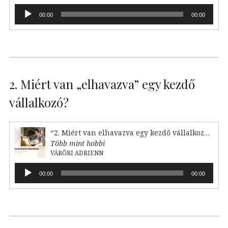
Audió
00:00
00:00
lejátszó
2. Miért van „elhavazva” egy kezdő
vállalkozó?
“2. Miért van elhavazva egy kezdő vállalkozó?”
Több mint hobbi
VÁRŐRI ADRIENN
Audió
00:00
00:00
lejátszó