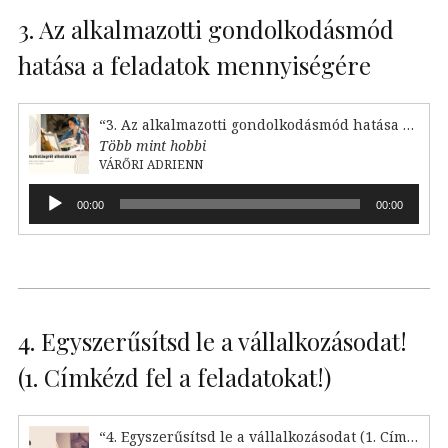
3. Az alkalmazotti gondolkodásmód
hatása a feladatok mennyiségére
“3. Az alkalmazotti gondolkodásmód hatása a feladataink mennyiségére”
Több mint hobbi
VÁRŐRI ADRIENN
Audió
00:00
00:00
lejátszó
4. Egyszerűsítsd le a vállalkozásodat!
(1. Címkézd fel a feladatokat!)
“4. Egyszerűsítsd le a vállalkozásodat (1. Címkézd fel!)”