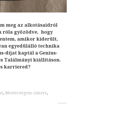
am meg az alkotásaidról
m róla győződve, hogy
entem, amikor kiderült,
yan egyedülálló technika
s-díjat kaptál a Genius-
s Találmányi kiállításon.
s karriered?
at
,
Mesterségem címere
,