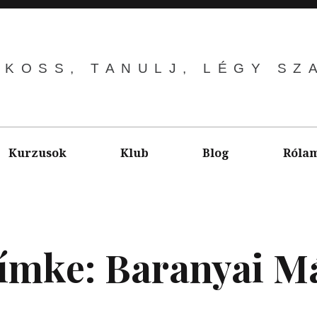
LKOSS, TANULJ, LÉGY SZ
Kurzusok
Klub
Blog
Róla
ímke:
Baranyai M