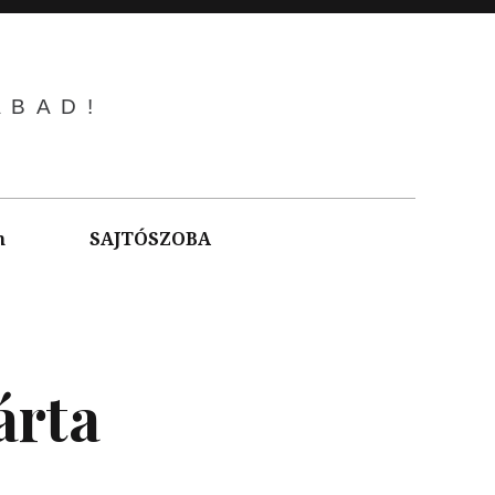
ABAD!
m
SAJTÓSZOBA
árta