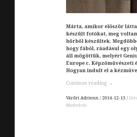
Márta, amikor először látt
készült fotókat, meg volta
bőrből készültek. Megdöbb
hogy fából, ráadásul egy ol
áll mögöttük, melyért Geniu
Europe c. Képzőművészeti é
Hogyan indult el a kézműve
Continue reading
→
Várőri Adrienn
2014-12-13
Div
Motiváció