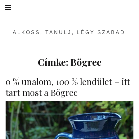
Skip
Main
navigation
to
Menu
content
ALKOSS, TANULJ, LÉGY SZABAD!
Címke:
Bögrec
0 % unalom, 100 % lendület – itt
tart most a Bögrec