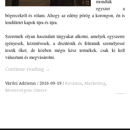
mondták
egyszer a
bögrecekről
és rólam. Ahogy az edény pörög a korongon, én is
lendületet kapok újra és újra.
Szeretnék olyan használati tárgyakat alkotni, amelyek egyszerre
igényesek, kézművesek, a díszítésük és felirataik személyessé
teszik őket, de közben mégis kész termékek, csak ki kell
választani és megvásárolni.
Continue reading
→
Várőri Adrienn
2016-09-19
Kerámia
,
Marketing
,
Mesterségem címere