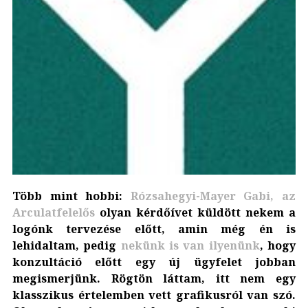
Több mint hobbi:
Rózsahegyi-Mayer Gabi, az
Arculatfelelős
olyan kérdőívet küldött nekem a
logónk tervezése előtt, amin még én is
lehidaltam, pedig
nekünk is van ilyenünk
, hogy
konzultáció előtt egy új ügyfelet jobban
megismerjünk. Rögtön láttam, itt nem egy
klasszikus értelemben vett grafikusról van szó.