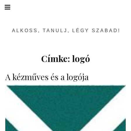
Skip
Main
navigation
to
Menu
content
ALKOSS, TANULJ, LÉGY SZABAD!
Címke:
logó
A kézműves és a logója