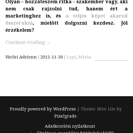
Olyan – hozzáteszem ritka – szakember vagy, aki
nem csak rajzolni tud, hanem ért a
marketinghez is, és
a teljes képet akarod
összerakni
, mielőtt dolgozni kezdesz. Jól
érzékelem?
Continue reading
→
Várőri Adrienn
2015-11-30
Logó
,
Márka
Proudly powered by WordPress
|
Theme: Hive Lite by
Pixelgrade
.
Footer
Adatkezelési nyilatkozat
navigation