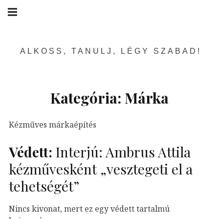
Skip
Main
navigation
to
Menu
content
ALKOSS, TANULJ, LÉGY SZABAD!
Kategória:
Márka
Kézműves márkaépítés
Védett:
Interjú: Ambrus Attila
kézművesként „vesztegeti el a
tehetségét”
Nincs kivonat, mert ez egy védett tartalmú