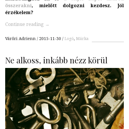
összerakni
, mielőtt dolgozni kezdesz. Jól
érzékelem?
Continue reading
→
Várőri Adrienn
2015-11-30
Logó
,
Márka
Ne alkoss, inkább nézz körül