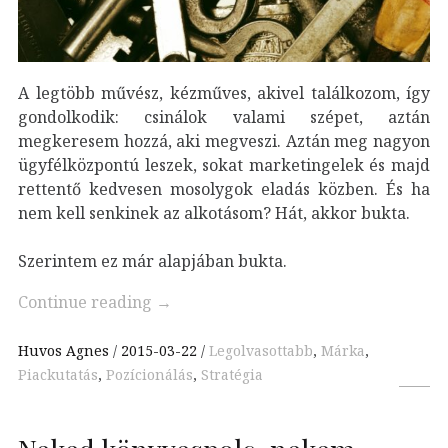
A legtöbb művész, kézműves, akivel találkozom, így
gondolkodik: csinálok valami szépet, aztán
megkeresem hozzá, aki megveszi. Aztán meg nagyon
ügyfélközpontú leszek, sokat marketingelek és majd
rettentő kedvesen mosolygok eladás közben. És ha
nem kell senkinek az alkotásom? Hát, akkor bukta.
Szerintem ez már alapjában bukta.
Continue reading
→
Huvos Agnes
2015-03-22
Legolvasottabb
,
Márka
,
Piackutatás
,
Pozícionálás
,
Stratégia