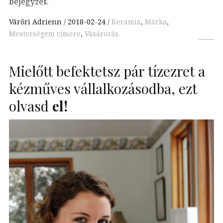
bejegyzés.
Várőri Adrienn
2018-02-24
Kerámia
,
Márka
,
Mesterségem címere
,
Vásározás
Mielőtt befektetsz pár tízezret a
kézműves vállalkozásodba, ezt
olvasd
el!