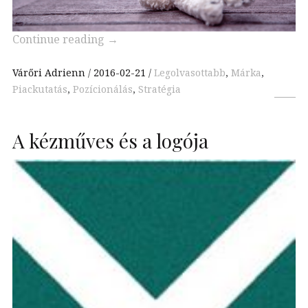
Continue reading
→
Várőri Adrienn
2016-02-21
Legolvasottabb
,
Márka
,
Piackutatás
,
Pozícionálás
,
Stratégia
A kézműves és a logója