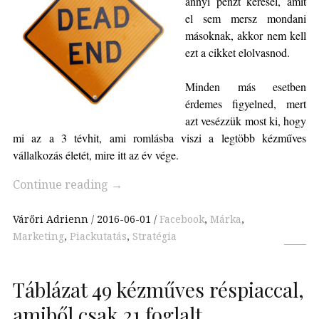
annyi pénzt keresel, amit
el sem mersz mondani
másoknak, akkor nem kell
ezt a cikket elolvasnod.
Minden más esetben
érdemes figyelned, mert
azt vesézzük most ki, hogy
mi az a 3 tévhit, ami romlásba viszi a legtöbb kézműves
vállalkozás életét, mire itt az év vége.
Continue reading
→
Várőri Adrienn
2016-06-01
Facebook
,
Márka
,
Marketing
,
Piackutatás
,
Stratégia
Táblázat 49 kézműves réspiaccal,
amiből csak 21 foglalt