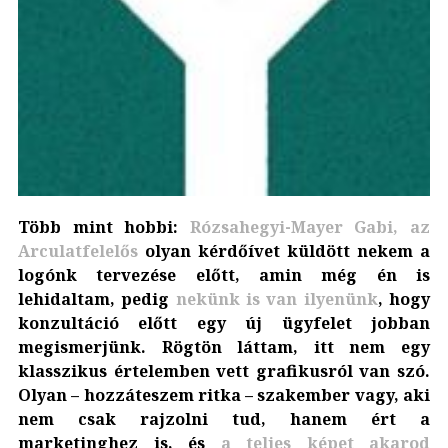
Több mint hobbi:
Rózsahegyi-Mayer Gabi, az
Arculatfelelős
olyan kérdőívet küldött nekem a
logónk tervezése előtt, amin még én is
lehidaltam, pedig
nekünk is van ilyenünk
, hogy
konzultáció előtt egy új ügyfelet jobban
megismerjünk. Rögtön láttam, itt nem egy
klasszikus értelemben vett grafikusról van szó.
Olyan – hozzáteszem ritka – szakember vagy, aki
nem csak rajzolni tud, hanem ért a
marketinghez is, és
a teljes képet akarod