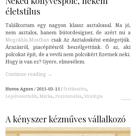
Neked könyvespolc, nekem
életstílus
Találkoztam egy nagyon klassz asztalossal. Na jó,
nem asztalos, hanem bútordesigner, de azért mi a
Megoldás.Mostban
csak Az Asztalosként emlegetjük.
Árazásról, piacépítésről beszélgettünk. Ő az, aki
polcokat épít, de a vevői nem polcokért fizetnek neki.
Hogy is van ez? Gyere, elmesélem.
Continue reading
→
Huvos Agnes
2015-03-15
Értékesítés
,
Legolvasottabb
,
Márka
,
Pozícionálás
,
Stratégia
A kényszer kézműves vállalkozó