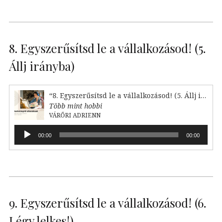
8. Egyszerűsítsd le a vállalkozásod! (5.
Állj irányba)
“8. Egyszerűsítsd le a vállalkozásod! (5. Állj irányba)”
Több mint hobbi
VÁRŐRI ADRIENN
Audió
00:00
00:00
lejátszó
9. Egyszerűsítsd le a vállalkozásod! (6.
Légy lelkes!)