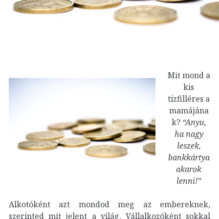
Mit mond a
kis
tízfilléres a
mamájána
k?
“Anyu,
ha nagy
leszek,
bankkártya
akarok
lenni!”
Alkotóként azt mondod meg az embereknek,
szerinted mit jelent a világ. Vállalkozóként sokkal