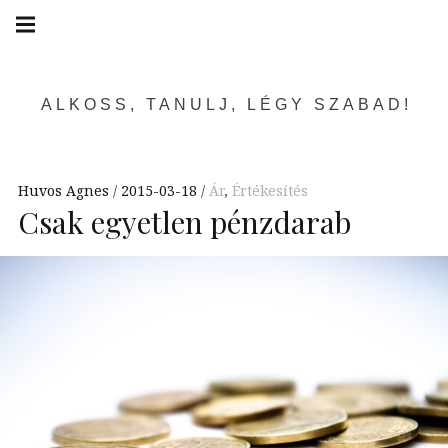
Skip
Main
navigation
to
Menu
content
ALKOSS, TANULJ, LÉGY SZABAD!
Huvos Agnes
2015-03-18
Ár
,
Értékesítés
Csak egyetlen pénzdarab