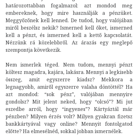
határozottabban fogalmazol: azt mondod meg
embereknek, hogy mire használják a pénzüket.
Meggyőzőnek kell lenned. De tudod, hogy valójában
miről beszélsz nekik? Ismerned kell őket, ismerned
kell a pénzt, és ismerned kell a kettő kapcsolatát.
Nézzünk rá közelebbről. Az árazás egy meglepő
szempontja következik.
Nem ismerlek téged. Nem tudom, mennyi pénzt
költesz magadra, kajára, lakásra. Mennyi a legkisebb
összeg, amit egyszerre kiadsz? Mekkora a
legnagyobb, amiről egyszerre valaha döntöttél? Ha
azt mondod: “sok pénz”, valójában mennyire
gondolsz? Mit jelent neked, hogy “olcsó”? Mi jut
eszedbe arról, hogy “ingyenes”? Kártyáztál már
pénzben? Milyen érzés volt? Milyen gyakran fizetsz
bankkártyával vagy online? Mennyit fontolgatod
előtte? Ha elmesélnéd, sokkal jobban ismernélek.