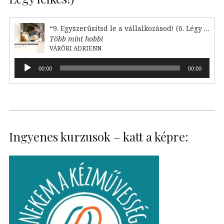
“9. Egyszerűsítsd le a vállalkozásod! (6. Légy lelkes!)”
Több mint hobbi
VÁRŐRI ADRIENN
Audió
00:00
00:00
lejátszó
Ingyenes kurzusok – katt a képre: