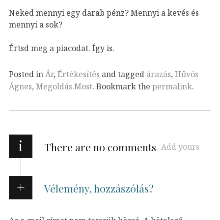
Neked mennyi egy darab pénz? Mennyi a kevés és
mennyi a sok?
Értsd meg a piacodat. Így is.
Posted in
Ár
,
Értékesítés
and tagged
árazás
,
Hűvös
Ágnes
,
Megoldás.Most
. Bookmark the
permalink
.
i
There are no comments
Add yours
Vélemény, hozzászólás?