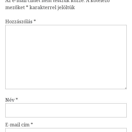
Az e-mail címet nem tesszük közzé.
A kötelező
mezőket
*
karakterrel jelöltük
Hozzászólás
*
Név
*
E-mail cím
*