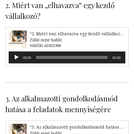
2. Miért van „elhavazva” egy kezdő
vállalkozó?
“2. Miért van elhavazva egy kezdő vállalkozó?”
Több mint hobbi
VÁRŐRI ADRIENN
Audió
00:00
00:00
lejátszó
3. Az alkalmazotti gondolkodásmód
hatása a feladatok mennyiségére
“3. Az alkalmazotti gondolkodásmód hatása a feladataink mennyiségére”
Több mint hobbi