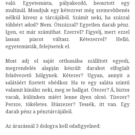
való. Egyetemista, pályakezdő, beosztott egy
multinál. Mondjuk egy kétezrest még szemrebbenés
nélkül kivesz a tárcájából. Számít neki, ha százzal
többért adod? Nem. Ötszázzal? Egyetlen darab pénz.
Igen, ez már számíthat. Ezerrel? Figyelj, mert ezzel
lassan piacot váltasz. Kétezerrel? Helló,
egyetemisták, felejtsetek el.
Most adj el saját otthonába szállított egyedi,
megrendelés alapján készült darabot elfoglalt
felsővezető hölgynek. Kétezer? Ugyan, annyit a
salátáért fizetett ebédkor. Ha te egy saláta szintű
valamit kínálsz neki, meg se hallgat. Ötezer? Á, biztos
vacak, különben miért lenne ilyen olcsó. Tízezer?
Persze, tökéletes. Húszezer? Tessék, itt van. Egy
darab pénz a pénztárcájából.
Az árazásnál 3 dologra kell odafigyelned: