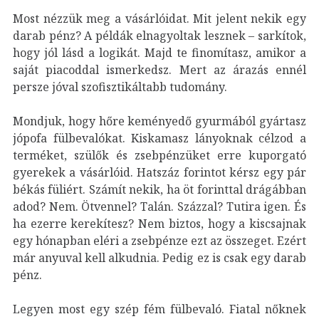
Most nézzük meg a vásárlóidat. Mit jelent nekik egy
darab pénz? A példák elnagyoltak lesznek – sarkítok,
hogy jól lásd a logikát. Majd te finomítasz, amikor a
saját piacoddal ismerkedsz. Mert az árazás ennél
persze jóval szofisztikáltabb tudomány.
Mondjuk, hogy hőre keményedő gyurmából gyártasz
jópofa fülbevalókat. Kiskamasz lányoknak célzod a
terméket, szülők és zsebpénzüket erre kuporgató
gyerekek a vásárlóid. Hatszáz forintot kérsz egy pár
békás füliért. Számít nekik, ha öt forinttal drágábban
adod? Nem. Ötvennel? Talán. Százzal? Tutira igen. És
ha ezerre kerekítesz? Nem biztos, hogy a kiscsajnak
egy hónapban eléri a zsebpénze ezt az összeget. Ezért
már anyuval kell alkudnia. Pedig ez is csak egy darab
pénz.
Legyen most egy szép fém fülbevaló. Fiatal nőknek