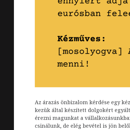
Az árazás önbizalom kérdése egy kéz
kezük által készített dolgokért egyál
érezni magunkat a vállalkozásunkban
csinálunk, de elég bevétel is jön bel