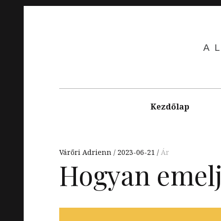
Skip
to
content
A
Main
navigation
Kezdőlap
Várőri Adrienn
2023-06-21
Ár
Hogyan emelj