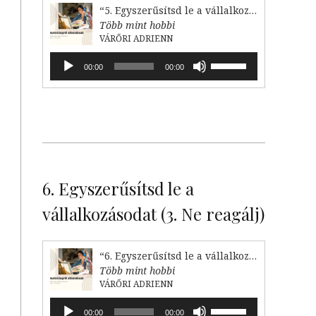
“5. Egyszerűsítsd le a vállalkozásodat! (2. Válaszd le)”
Több mint hobbi
VÁRŐRI ADRIENN
Audió
A
00:00
00:00
lejátszó
hangerő
növeléséhez,
illetőleg
csökkentéséhez
a
Fel/Le
billentyűket
kell
6. Egyszerűsítsd le a
használni.
vállalkozásodat (3. Ne reagálj)
“6. Egyszerűsítsd le a vállalkozásodat (3. Ne reagálj)”
Több mint hobbi
VÁRŐRI ADRIENN
Audió
A
00:00
00:00