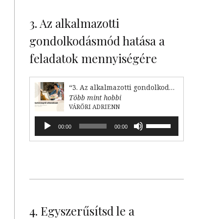
billentyűket
kell
3. Az alkalmazotti
használni.
gondolkodásmód hatása a
feladatok mennyiségére
“3. Az alkalmazotti gondolkodásmód hatása a feladataink mennyiségére”
Több mint hobbi
VÁRŐRI ADRIENN
Audió
A
00:00
00:00
lejátszó
hangerő
növeléséhez,
illetőleg
csökkentéséhez
a
Fel/Le
billentyűket
kell
4. Egyszerűsítsd le a
használni.