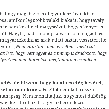
b, hogy magabiztosak legyünk az árainkban.
sa, amikor legutóbb valaki kiakadt, hogy tavaly
már nem kezdte el magyarázni, hogy a kenyér is
tott. Hagyta, hadd mondja a vásárló a magáét, és
magyarázkodni az árak miatt. Aztán visszaterelte
nyeire.
„Nem vitáztam, nem érveltem, még csak
 lett, hogy vett egyet és a minap is áradozott, hogy
helyzetben nem harcolok, megtanultam csendben
lés, de hiszem, hogy ha nincs elég bevétel,
dését mindenkinek.
És ettől nem kell rosszul
 manapság. Nem mondhatjuk, hogy most dübörög
yagi keret ruházati vagy lakberendezési