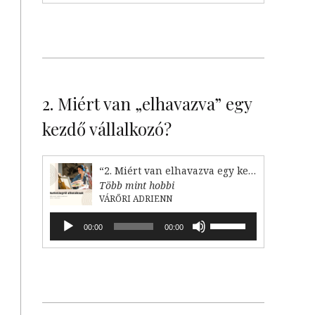
növeléséhez,
illetőleg
csökkentéséhez
a
Fel/Le
billentyűket
kell
2. Miért van „elhavazva” egy
használni.
kezdő vállalkozó?
“2. Miért van elhavazva egy kezdő vállalkozó?”
Több mint hobbi
VÁRŐRI ADRIENN
Audió
A
00:00
00:00
lejátszó
hangerő
növeléséhez,
illetőleg
csökkentéséhez
a
Fel/Le