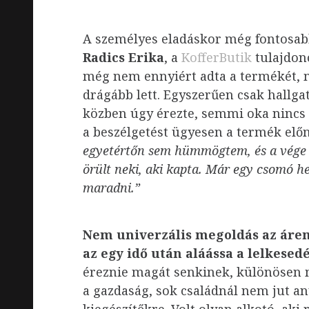
A személyes eladáskor még fontosab
Radics Erika
, a
KofferButik
tulajdono
még nem ennyiért adta a termékét, 
drágább lett. Egyszerűen csak hallga
közben úgy érezte, semmi oka nincs 
a beszélgetést ügyesen a termék elő
egyetértőn sem hümmögtem, és a vége az
örült neki, aki kapta. Már egy csomó 
maradni.”
Nem univerzális megoldás az áreme
az egy idő után aláássa a lelkese
éreznie magát senkinek, különösen
a gazdaság, sok családnál nem jut an