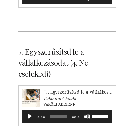
lejátszó
hangerő
növeléséhez,
illetőleg
csökkentéséhez
a
Fel/Le
billentyűket
kell
7. Egyszerűsítsd le a
használni.
vállalkozásodat (4. Ne
cselekedj)
“7. Egyszerűsítsd le a vállalkozásodat (4. Ne cselekedj)”
Több mint hobbi
VÁRŐRI ADRIENN
Audió
A
00:00
00:00
lejátszó
hangerő
növeléséhez,
illetőleg