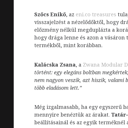
Szőcs Enikő
, az
eni.co treasures
tula
visszajelzést a nézelődőktől, hogy d
előzmény nélkül megduplázta a koráb
hogy drága lenne és azon a vásáron 
termékből, mint korábban.
Kalácska Zsana
, a
Zwana Modular D
történt: egy elegáns boltban megkértek,
nem nagyon veszik, azt hiszik, valami b
több eladásom lett.”
Még izgalmasabb, ha egy egyszerű ba
mennyire benéztük az árakat.
Tatár
beállításainál és az egyik terméknél a