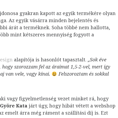
jdonosa gyakran kapott az egyik termékére olyan
rága. Az egyik vásárra minden bejelentés és
bi árát a terméknek. Soha többé nem hallotta,
több mint kétszeres mennyiség fogyott a
esign
alapítója is hasonlót tapasztalt.
„Sok éve
 hogy szorozzam fel az áraimat 1,5-2-vel, mert így
aj van vele, vagy kínai.
Felszoroztam és sokkal
ki vagy figyelmetlenség vezet minket rá, hogy
-Györe Kata
járt úgy, hogy hibát vétett a webshop
z emelt árra még ráment a szállítási díj is. Ezt