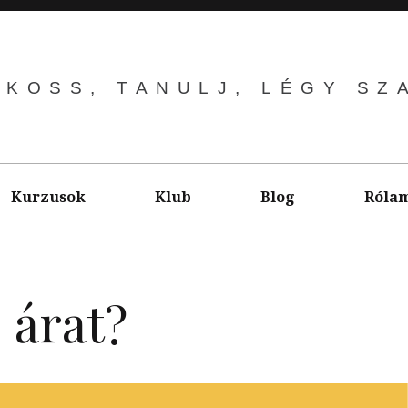
LKOSS, TANULJ, LÉGY SZ
Kurzusok
Klub
Blog
Róla
 árat?