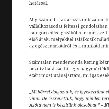
hatással.
Míg számodra az árazás önbizalom ké
vállalkozásodat felteszi gondolatban 
kategorizálás igazából a termék vélt
első árak, melyekkel találkozik nála
az egész márkádról és a munkád min
Számtalan mendemonda kering kézm
pozitív hatással bír egy nagymértékű
ezért most utánajártam, mi igaz ezek
„Mi bőrrel dolgozunk, és igyekeztünk el
vinni. De észrevettük, hogy minden te
Azóta nem is készítünk olcsóbbat.” –
Ki