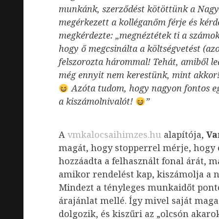
munkánk, szerződést kötöttünk a Nagy 
megérkezett a kolléganőm férje és kér
megkérdezte: „megnéztétek ti a számok
hogy ő megcsinálta a költségvetést (az
felszorozta hárommal! Tehát, amiből le
még ennyit nem kerestünk, mint akkor
Azóta tudom, hogy nagyon fontos eg
a kiszámolnivalót!
”
A
vmkalocsaihimzes.hu
alapítója,
Va
magát, hogy stopperrel mérje, hogy 
hozzáadta a felhasznált fonal árát, m
amikor rendelést kap, kiszámolja a 
Mindezt a tényleges munkaidőt pont
árajánlat mellé. Így mivel saját mag
dolgozik, és kiszűri az „olcsón akar