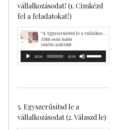
vállalkozásodat! (1. Címkézd
fel a feladatokat!)
“4. Egyszerűsítsd le a vállalkozásodat (1. Címkézd fel!)”
Több mint hobbi
VÁRŐRI ADRIENN
Audió
A
00:00
00:00
lejátszó
hangerő
növeléséhez,
illetőleg
csökkentéséhez
a
Fel/Le
billentyűket
kell
5. Egyszerűsítsd le a
használni.
vállalkozásodat (2. Válaszd le)