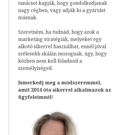
tanácsot kapják, hogy gondolkodjanak
nagy cégben, vagy adják ki a gyártást
másnak.
Szeretném, ha tudnád, hogy azok a
marketing stratégiák, melyeket egy
alkotó sikerrel használhat, ennél jóval
szélesebb skálán mozognak, úgy, hogy
közben nem kell feladnod a
személyiséged.
Ismerkedj meg a módszeremmel,
amit 2014 óta sikerrel alkalmazok az
ügyfeleim
nél
!