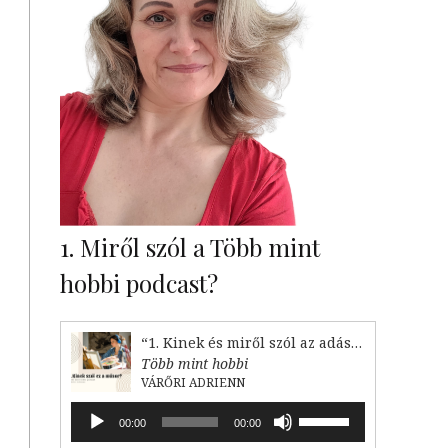
1. Miről szól a Több mint
hobbi podcast?
“1. Kinek és miről szól az adás?”
Több mint hobbi
VÁRŐRI ADRIENN
Audió
A
00:00
00:00
lejátszó
hangerő