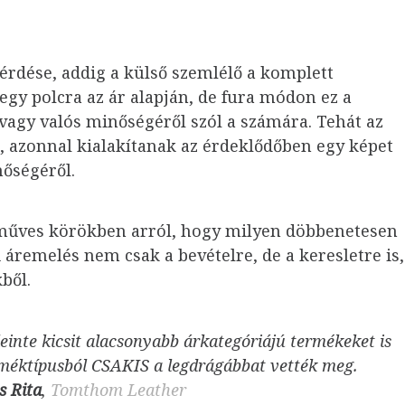
rdése, addig a külső szemlélő a komplett
egy polcra az ár alapján, de fura módon ez a
 vagy valós minőségéről szól a számára. Tehát az
d, azonnal kialakítanak az érdeklődőben egy képet
őségéről.
űves körökben arról, hogy milyen döbbenetesen
 áremelés nem csak a bevételre, de a keresletre is,
ből.
einte kicsit alacsonyabb árkategóriájú termékeket is
rméktípusból CSAKIS a legdrágábbat vették meg.
s Rita
,
Tomthom Leather