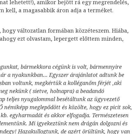
nat lehetett!), amikor bejött rá egy megrendelés,
kell, a magasabbik áron adja a terméket.
ó, hogy változatlan formában közzéteszem. Hiába,
s ahogy ezt olvastam, lepergett előttem minden,
magunkat, bármekkora cégünk is volt, bármennyire
t már a nyakunkban… Egyszer árajánlatot adtunk be
sban voltunk, megkértük a kolléganőm férjét ,aki
 meg nekünk ( sietve, holnapra) a beadandó
nap teljes nyugalommal besétáltunk az ügyvezető
 némiképp meglepődött és közölte, hogy ez picit sok,
e kb. egyharmadát és akkor elfogadja. Természetesen
elementünk. Mi igyekeztünk nem drágán dolgozni és
mindegy! Hazakullogtunk, de azért örültünk, hogy van