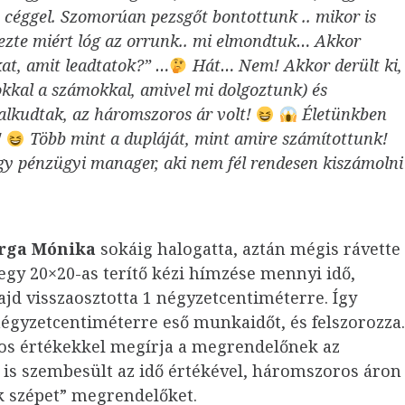
céggel. Szomorúan pezsgőt bontottunk .. mikor is
dezte miért lóg az orrunk.. mi elmondtuk… Akkor
at, amit leadtatok?” …
Hát… Nem! Akkor derült ki,
okkal a számokkal, amivel mi dolgoztunk) és
alkudtak, az háromszoros ár volt!
Életünkben
!
Több mint a dupláját, mint amire számítottunk!
y pénzügyi manager, aki nem fél rendesen kiszámolni
rga Mónika
sokáig halogatta, aztán mégis rávette
egy 20×20-as terítő kézi hímzése mennyi idő,
ajd visszaosztotta 1 négyzetcentiméterre. Így
négyzetcentiméterre eső munkaidőt, és felszorozza.
os értékekkel megírja a megrendelőnek az
a is szembesült az idő értékével, háromszoros áron
ok szépet” megrendelőket.