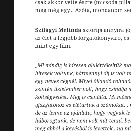
csak akkor vette észre (micsoda pilla
meg még egy… Azóta, mondanom sem 
Szilágyi Melinda
sztorija annyira j
az élet a legjobb forgatókönyvíró, é
mint egy film:
„Mi mindig is híresen alulértékeltük 
híresek voltunk, bármennyi díj is vol
egy neves cégnél. Mivel állandó rohaná
szintén üzletember volt, hogy csinálja
költségvetést. Meg is csinálta. Mi más
igazgatóhoz és elétártuk a számokat… Ő
de az lenne az ajánlata, hogy vegyük l
háborogtunk, de nem volt mit tenni, b
még abból a kevésből is levettek.. na 