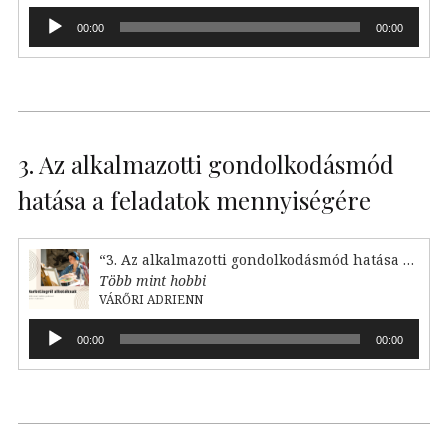
Audió
00:00
00:00
lejátszó
3. Az alkalmazotti gondolkodásmód
hatása a feladatok mennyiségére
“3. Az alkalmazotti gondolkodásmód hatása a feladataink mennyiségére”
Több mint hobbi
VÁRŐRI ADRIENN
Audió
00:00
00:00
lejátszó