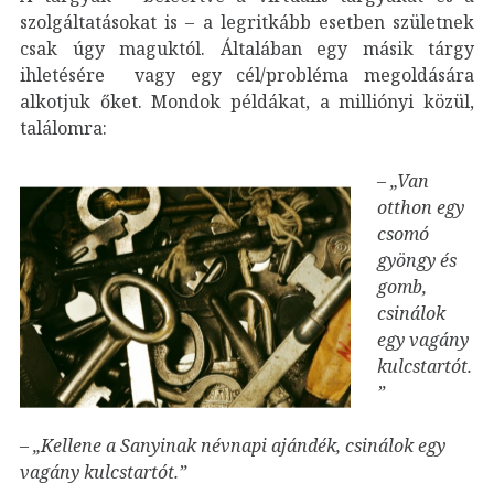
szolgáltatásokat is – a legritkább esetben születnek
csak úgy maguktól. Általában egy másik tárgy
ihletésére vagy egy cél/probléma megoldására
alkotjuk őket. Mondok példákat, a milliónyi közül,
találomra:
–
„Van
otthon egy
csomó
gyöngy és
gomb,
csinálok
egy vagány
kulcstartót.
”
–
„Kellene a Sanyinak névnapi ajándék, csinálok egy
vagány kulcstartót.”