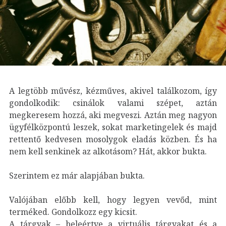
A legtöbb művész, kézműves, akivel találkozom, így
gondolkodik: csinálok valami szépet, aztán
megkeresem hozzá, aki megveszi. Aztán meg nagyon
ügyfélközpontú leszek, sokat marketingelek és majd
rettentő kedvesen mosolygok eladás közben. És ha
nem kell senkinek az alkotásom? Hát, akkor bukta.
Szerintem ez már alapjában bukta.
Valójában előbb kell, hogy legyen vevőd, mint
terméked. Gondolkozz egy kicsit.
A tárgyak – beleértve a virtuális tárgyakat és a