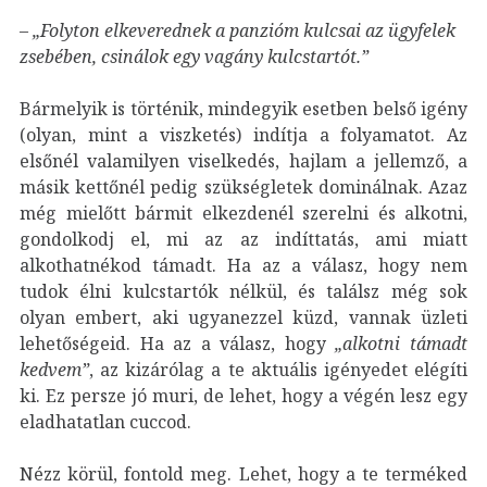
–
„Folyton elkeverednek a panzióm kulcsai az ügyfelek
zsebében, csinálok egy vagány kulcstartót.”
Bármelyik is történik, mindegyik esetben belső igény
(olyan, mint a viszketés) indítja a folyamatot. Az
elsőnél valamilyen viselkedés, hajlam a jellemző, a
másik kettőnél pedig szükségletek dominálnak. Azaz
még mielőtt bármit elkezdenél szerelni és alkotni,
gondolkodj el, mi az az indíttatás, ami miatt
alkothatnékod támadt. Ha az a válasz, hogy nem
tudok élni kulcstartók nélkül, és találsz még sok
olyan embert, aki ugyanezzel küzd, vannak üzleti
lehetőségeid. Ha az a válasz, hogy
„alkotni támadt
kedvem”
, az kizárólag a te aktuális igényedet elégíti
ki. Ez persze jó muri, de lehet, hogy a végén lesz egy
eladhatatlan cuccod.
Nézz körül, fontold meg. Lehet, hogy a te terméked