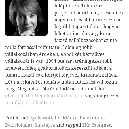
felépítésén. Több száz
projektet látott már, kicsiket és
nagyokat, és abban szerezte a
legtöbb tapasztalatot, hogyan
lehet az induló vagy korai
fázisú vállalkozásokat szinte
nulla forrással felfuttatni. Jelenleg több
vállalkozásban érdekelt, ebből két kézműves
vállalkozás is van. 1994 óta tart tréningeket több
nyelven, főleg gyakorlatokon keresztül adja át a
tudást. Házát és a kertjét férjével, kiskamasz fiával,
két macskával és néhány indiai futókacsával osztja
meg. Megtudsz róla és a tudásáról többet, ha
olvasgatod a Megoldás.Most blogját
vagy megnézed
profilját a LinkedInen
.
Posted in
Legolvasottabb
,
Márka
,
Piackutatás
,
Pozícionálás
,
Stratégia
and tagged
Hűvös Ágnes
,