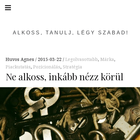
Skip
Main
navigation
to
Menu
content
ALKOSS, TANULJ, LÉGY SZABAD!
Huvos Agnes
2015-03-22
Legolvasottabb
,
Márka
,
Piackutatás
,
Pozícionálás
,
Stratégia
Ne alkoss, inkább nézz körül