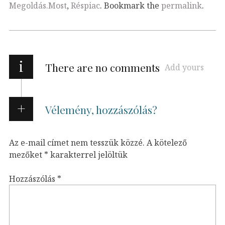
Megoldás.Most
,
Réspiac
. Bookmark the
permalink
.
i
There are no comments
Add yours
Vélemény, hozzászólás?
Az e-mail címet nem tesszük közzé.
A kötelező
mezőket
*
karakterrel jelöltük
Hozzászólás
*