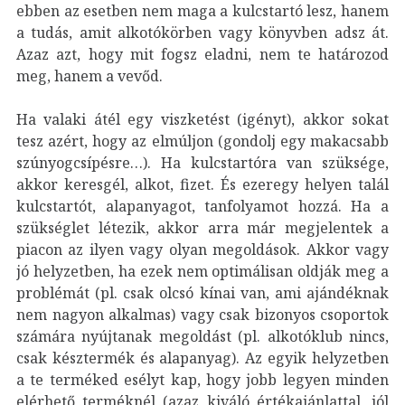
ebben az esetben nem maga a kulcstartó lesz, hanem
a tudás, amit alkotókörben vagy könyvben adsz át.
Azaz azt, hogy mit fogsz eladni, nem te határozod
meg, hanem a vevőd.
Ha valaki átél egy viszketést (igényt), akkor sokat
tesz azért, hogy az elmúljon (gondolj egy makacsabb
szúnyogcsípésre…). Ha kulcstartóra van szüksége,
akkor keresgél, alkot, fizet. És ezeregy helyen talál
kulcstartót, alapanyagot, tanfolyamot hozzá. Ha a
szükséglet létezik, akkor arra már megjelentek a
piacon az ilyen vagy olyan megoldások. Akkor vagy
jó helyzetben, ha ezek nem optimálisan oldják meg a
problémát (pl. csak olcsó kínai van, ami ajándéknak
nem nagyon alkalmas) vagy csak bizonyos csoportok
számára nyújtanak megoldást (pl. alkotóklub nincs,
csak késztermék és alapanyag). Az egyik helyzetben
a te terméked esélyt kap, hogy jobb legyen minden
elérhető terméknél (azaz kiváló értékajánlattal, jól