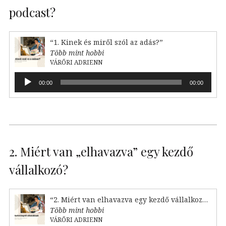
podcast?
“1. Kinek és miről szól az adás?”
Több mint hobbi
VÁRŐRI ADRIENN
Audió
00:00
00:00
lejátszó
2. Miért van „elhavazva” egy kezdő
vállalkozó?
“2. Miért van elhavazva egy kezdő vállalkozó?”
Több mint hobbi
VÁRŐRI ADRIENN