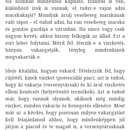
Ha azonban mindenhol kapható, szállítás is van,
különböző ízek is vannak, el tudsz-e vajon adni
macskakaját? Mondjuk árulj vesebeteg macskának
való tápot – el tudod adni, ha van vesebeteg macska
és gondos gazdája a városban. Ha nincs vagy csak
nagyon kevés, akkor bizony felkopik az állad. Ezt a
sort lehet folytatni. Mérd fel: létezik-e a viszketés,
hányan vakargatják, tényleg mindenkinek
megvakarták-e.
Ideje kitalálni, hogyan vakard. Tételezzük fel, hogy
rájöttél, kinek viszket (potenciális piac), azt is tudod,
hogy ki vakarja (versenytársak) és ki árul viszketés
elleni kenőcsöt (helyettesítő termékek). Azt is tudod
már, hogy vannak olyanok, akiknek még mindig
viszket, minden vakarás és kenegetés ellenére. Most
már az a kérdés, hogy pontosan milyen vakargatást
kell felajánlanod ahhoz, hogy mindenképpen jól
járjon a piacod és te magad is, a versenytársaknak