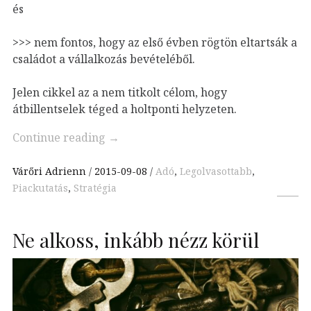
és
>>> nem fontos, hogy az első évben rögtön eltartsák a
családot a vállalkozás bevételéből.
Jelen cikkel az a nem titkolt célom, hogy
átbillentselek téged a holtponti helyzeten.
Continue reading
→
Várőri Adrienn
2015-09-08
Adó
,
Legolvasottabb
,
Piackutatás
,
Stratégia
Ne alkoss, inkább nézz körül