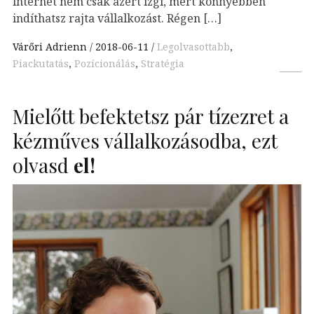
internet nem csak azért izgi, mert könnyebben
indíthatsz rajta vállalkozást. Régen […]
Várőri Adrienn
2018-06-11
Legolvasottabb
,
Piackutatás
,
Pozícionálás
,
Stratégia
Mielőtt befektetsz pár tízezret a
kézműves vállalkozásodba, ezt
olvasd
el!