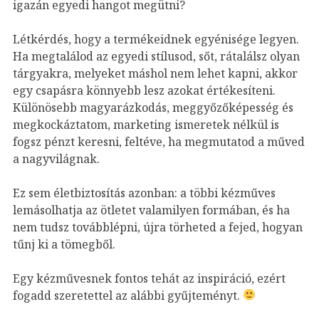
igazán egyedi hangot megütni?
Létkérdés, hogy a termékeidnek egyénisége legyen.
Ha megtalálod az egyedi stílusod, sőt, rátalálsz olyan
tárgyakra, melyeket máshol nem lehet kapni, akkor
egy csapásra könnyebb lesz azokat értékesíteni.
Különösebb magyarázkodás, meggyőzőképesség és
megkockáztatom, marketing ismeretek nélkül is
fogsz pénzt keresni, feltéve, ha megmutatod a műved
a nagyvilágnak.
Ez sem életbiztosítás azonban: a többi kézműves
lemásolhatja az ötletet valamilyen formában, és ha
nem tudsz továbblépni, újra törheted a fejed, hogyan
tűnj ki a tömegből.
Egy kézművesnek fontos tehát az inspiráció, ezért
fogadd szeretettel az alábbi gyűjteményt.