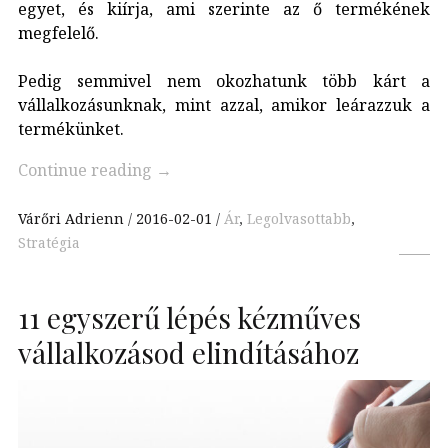
egyet, és kiírja, ami szerinte az ő termékének
megfelelő.
Pedig semmivel nem okozhatunk több kárt a
vállalkozásunknak, mint azzal, amikor leárazzuk a
termékünket.
Continue reading
→
Várőri Adrienn
2016-02-01
Ár
,
Legolvasottabb
,
Stratégia
11 egyszerű lépés kézműves
vállalkozásod elindításához