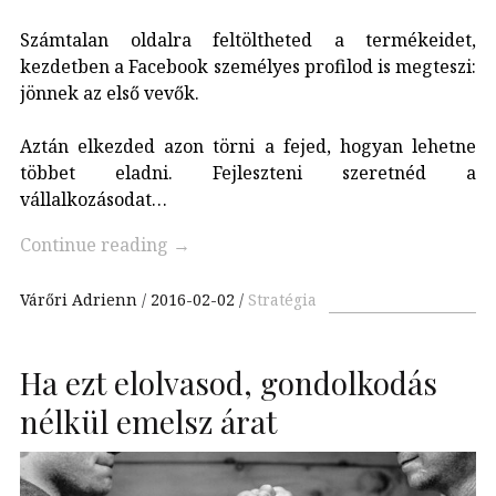
Számtalan oldalra feltöltheted a termékeidet,
kezdetben a Facebook személyes profilod is megteszi:
jönnek az első vevők.
Aztán elkezded azon törni a fejed, hogyan lehetne
többet eladni. Fejleszteni szeretnéd a
vállalkozásodat…
Continue reading
→
Várőri Adrienn
2016-02-02
Stratégia
Ha ezt elolvasod, gondolkodás
nélkül emelsz árat