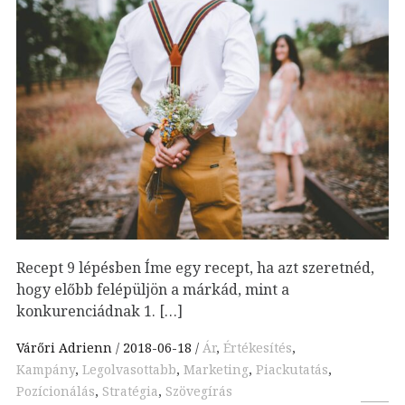
Recept 9 lépésben Íme egy recept, ha azt szeretnéd,
hogy előbb felépüljön a márkád, mint a
konkurenciádnak 1. […]
Várőri Adrienn
2018-06-18
Ár
,
Értékesítés
,
Kampány
,
Legolvasottabb
,
Marketing
,
Piackutatás
,
Pozícionálás
,
Stratégia
,
Szövegírás