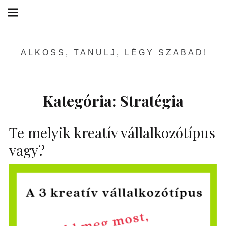
Skip
Main
navigation
to
Menu
content
ALKOSS, TANULJ, LÉGY SZABAD!
Kategória:
Stratégia
Te melyik kreatív vállalkozótípus
vagy?