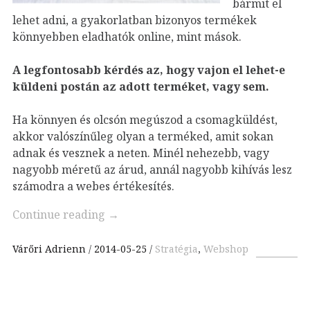
bármit el
lehet adni, a gyakorlatban bizonyos termékek
könnyebben eladhatók online, mint mások.
A legfontosabb kérdés az, hogy vajon el lehet-e
küldeni postán az adott terméket, vagy sem.
Ha könnyen és olcsón megúszod a csomagküldést,
akkor valószínűleg olyan a terméked, amit sokan
adnak és vesznek a neten. Minél nehezebb, vagy
nagyobb méretű az árud, annál nagyobb kihívás lesz
számodra a webes értékesítés.
Continue reading
→
Várőri Adrienn
2014-05-25
Stratégia
,
Webshop