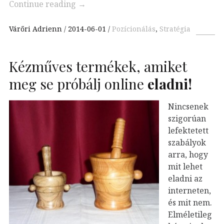
Continue reading
→
Várőri Adrienn
2014-06-01
Pozícionálás
,
Stratégia
Kézműves termékek, amiket
meg se próbálj online
eladni!
Nincsenek
szigorúan
lefektetett
szabályok
arra, hogy
mit lehet
eladni az
interneten,
és mit nem.
Elméletileg