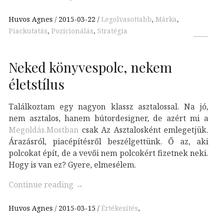
Huvos Agnes
2015-03-22
Legolvasottabb
,
Márka
,
Piackutatás
,
Pozícionálás
,
Stratégia
Neked könyvespolc, nekem
életstílus
Találkoztam egy nagyon klassz asztalossal. Na jó,
nem asztalos, hanem bútordesigner, de azért mi a
Megoldás.Mostban
csak Az Asztalosként emlegetjük.
Árazásról, piacépítésről beszélgettünk. Ő az, aki
polcokat épít, de a vevői nem polcokért fizetnek neki.
Hogy is van ez? Gyere, elmesélem.
Continue reading
→
Huvos Agnes
2015-03-15
Értékesítés
,