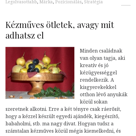
Legolvasottabb
,
Márka
,
Pozícionálás
,
Stratégia
Kézműves ötletek, avagy mit
adhatsz el
Minden családnak
van olyan tagja, aki
kreatív és jó
kézügyességgel
rendelkezik. A
kisgyerekekkel
otthon lévő anyukák
közül sokan
szeretnek alkotni. Erre a két tényre csak ráerősít,
hogy a kézzel készült egyedi ajándék, kiegészítő,
babaholmi, stb. ma nagy divat. Hogyan tudsz a
számtalan kézműves közül mégis kiemelkedni, és