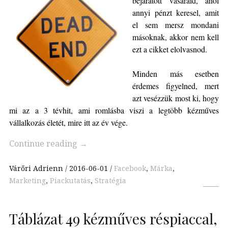
bejáratott vásáraid, ahol
annyi pénzt keresel, amit
el sem mersz mondani
másoknak, akkor nem kell
ezt a cikket elolvasnod.
Minden más esetben
érdemes figyelned, mert
azt vesézzük most ki, hogy
mi az a 3 tévhit, ami romlásba viszi a legtöbb kézműves
vállalkozás életét, mire itt az év vége.
Continue reading
→
Várőri Adrienn
2016-06-01
Facebook
,
Márka
,
Marketing
,
Piackutatás
,
Stratégia
Táblázat 49 kézműves réspiaccal,