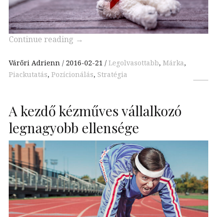
Continue reading
→
Várőri Adrienn
2016-02-21
Legolvasottabb
,
Márka
,
Piackutatás
,
Pozícionálás
,
Stratégia
A kezdő kézműves vállalkozó
legnagyobb ellensége