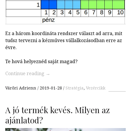
Ez a három koordináta rendszer választ ad arra, mit
tudsz tervezni a kézműves vállalkozásodban erre az
évre.
Te hová helyeznéd saját magad?
Continue reading
→
Várőri Adrienn
2019-01-28
Stratégia
,
Vezércikk
A jó termék kevés. Milyen az
ajánlatod?