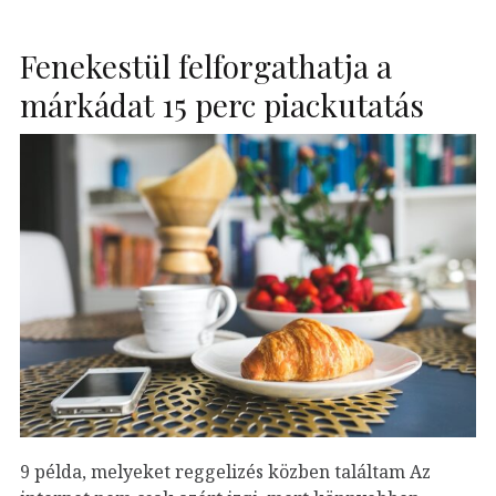
Fenekestül felforgathatja a
márkádat 15 perc piackutatás
9 példa, melyeket reggelizés közben találtam Az