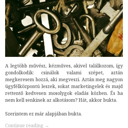
A legtöbb művész, kézműves, akivel találkozom, így
gondolkodik: csinálok valami szépet, aztán
megkeresem hozzá, aki megveszi. Aztán meg nagyon
ügyfélközpontú leszek, sokat marketingelek és majd
rettentő kedvesen mosolygok eladás közben. És ha
nem kell senkinek az alkotásom? Hát, akkor bukta.
Szerintem ez már alapjában bukta.
Continue reading
→