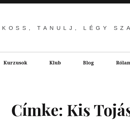
LKOSS, TANULJ, LÉGY SZ
Kurzusok
Klub
Blog
Róla
Címke:
Kis Tojá