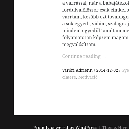
a varrással, már a babajátékok
fordulva.Először csak címker
varrtam, később ezt továbbgo
a sok egyedi, vidám, szalagos
mindent egyedül tanultam me
folyamatosan képzem magam, 
megvalósítsam.
Continue reading
→
Várőri Adrienn
2014-12-02
Gye
címere
,
Motiváció
Proudly powered by WordPress
|
Theme: Hive 