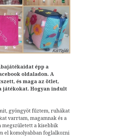
abajátékaidat épp a
acebook oldaladon. A
szett, és maga az ötlet,
 játékokat. Hogyan indult
mit, gyöngyöt fűztem, ruhákat
ákat varrtam, magamnak és a
megszületett a kisebbik
m el komolyabban foglalkozni