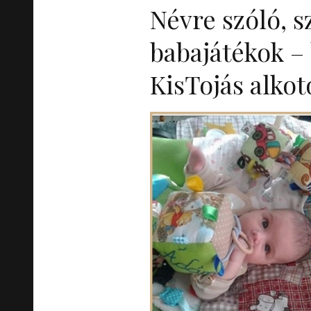
Névre szóló, 
babajátékok –
KisTojás alkot