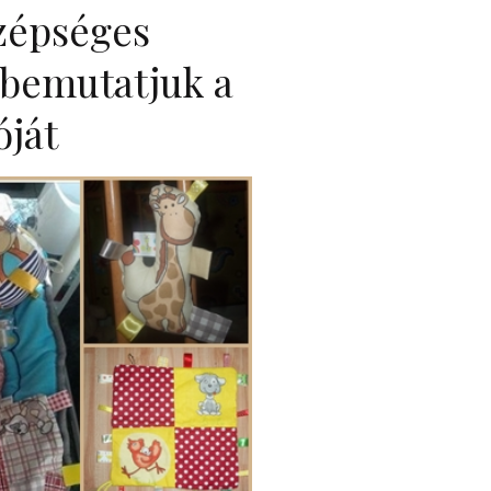
szépséges
 bemutatjuk a
óját