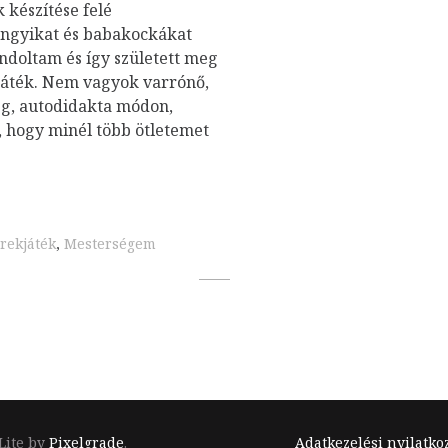
 készítése felé
ongyikat és babakockákat
ndoltam és így született meg
 játék. Nem vagyok varrónő,
g, autodidakta módon,
hogy minél több ötletemet
rekjáték
,
Mesterségem
Footer
Lite by
Pixelgrade
.
Adatkezelési nyilatko