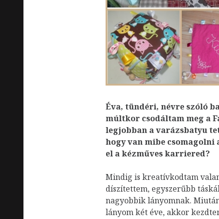
Éva, tündéri, névre szóló b
múltkor csodáltam meg a F
legjobban a varázsbatyu tet
hogy van mibe csomagolni a
el a kézműves karriered?
Mindig is kreatívkodtam vala
díszítettem, egyszerűbb tásk
nagyobbik lányomnak. Miután 
lányom két éve, akkor kezdte