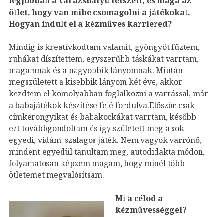
legjobban a varázsbatyu tetszett, és maga az
ötlet, hogy van mibe csomagolni a játékokat.
Hogyan indult el a kézműves karriered?
Mindig is kreatívkodtam valamit, gyöngyöt fűztem,
ruhákat díszítettem, egyszerűbb táskákat varrtam,
magamnak és a nagyobbik lányomnak. Miután
megszületett a kisebbik lányom két éve, akkor
kezdtem el komolyabban foglalkozni a varrással, már
a babajátékok készítése felé fordulva.Először csak
címkerongyikat és babakockákat varrtam, később
ezt továbbgondoltam és így született meg a sok
egyedi, vidám, szalagos játék. Nem vagyok varrónő,
mindent egyedül tanultam meg, autodidakta módon,
folyamatosan képzem magam, hogy minél több
ötletemet megvalósítsam.
Mi a célod a
kézművességgel?