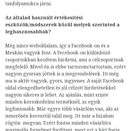
tanfolyamokra járni.
Az általad használt értékesítési
eszközök/módszerek közül melyek szerinted a
leghasznosabbak?
Még nincs weboldalam, így a Facebook-on és a
Meskán vagyok fent. A Fecebook-on különböző
csoportokban kezdtem hirdetni, ami a célcsoportnak
megfelelő. Mivel én is ebbe tartozom/tartoztam, ezért
nagyon gyorsan jöttek is a megrendelések. Itt még
ma is aktív vagyok, gyors, ingyenes. A saját Facebook
oldal elengedhetetlen és jól célzott hirdetésekkel
nagyon sikeres is lehet. Az ajánlás, mint szinte
minden kereskedelmi terméknél, az egyik
legfontosabb. Már egyre több vásárlóm van, aki az
ismerősén keresztül talál meg. Itt már a bizalom
rögtön megvan. Ezért fontos minden vásárlóra
maximális figyelmet fordítani, mert ezt a hírt fogja