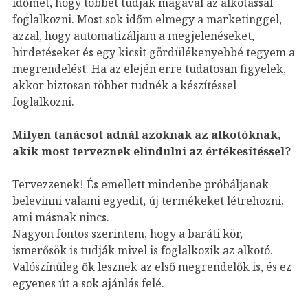
időmet, hogy többet tudjak magával az alkotással
foglalkozni. Most sok időm elmegy a marketinggel,
azzal, hogy automatizáljam a megjelenéseket,
hirdetéseket és egy kicsit gördülékenyebbé tegyem a
megrendelést. Ha az elején erre tudatosan figyelek,
akkor biztosan többet tudnék a készítéssel
foglalkozni.
Milyen tanácsot adnál azoknak az alkotóknak,
akik most terveznek elindulni az értékesítéssel?
Tervezzenek! És emellett mindenbe próbáljanak
belevinni valami egyedit, új termékeket létrehozni,
ami másnak nincs.
Nagyon fontos szerintem, hogy a baráti kör,
ismerősök is tudják mivel is foglalkozik az alkotó.
Valószínűleg ők lesznek az első megrendelők is, és ez
egyenes út a sok ajánlás felé.