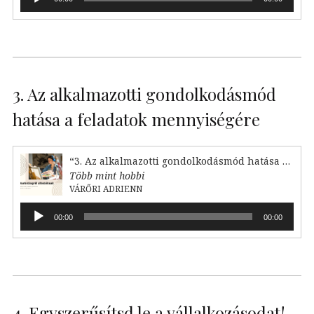
lejátszó
3. Az alkalmazotti gondolkodásmód
hatása a feladatok mennyiségére
“3. Az alkalmazotti gondolkodásmód hatása a feladataink mennyiségére”
Több mint hobbi
VÁRŐRI ADRIENN
Audió
00:00
00:00
lejátszó
4. Egyszerűsítsd le a vállalkozásodat!