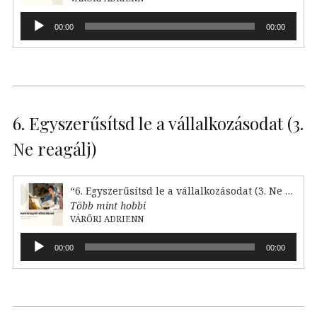
Audió
00:00
00:00
lejátszó
6. Egyszerűsítsd le a vállalkozásodat (3.
Ne reagálj)
“6. Egyszerűsítsd le a vállalkozásodat (3. Ne reagálj)”
Több mint hobbi
VÁRŐRI ADRIENN
Audió
00:00
00:00
lejátszó