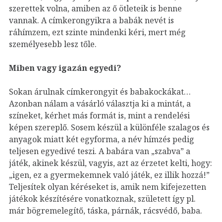
szerettek volna, amiben az ő ötleteik is benne
vannak. A címkerongyikra a babák nevét is
ráhímzem, ezt szinte mindenki kéri, mert még
személyesebb lesz tőle.
Miben vagy igazán egyedi?
Sokan árulnak címkerongyit és babakockákat…
Azonban nálam a vásárló választja ki a mintát, a
színeket, kérhet más formát is, mint a rendelési
képen szereplő. Sosem készül a különféle szalagos és
anyagok miatt két egyforma, a név hímzés pedig
teljesen egyedivé teszi. A babára van „szabva” a
játék, akinek készül, vagyis, azt az érzetet kelti, hogy:
„igen, ez a gyermekemnek való játék, ez illik hozzá!”
Teljesítek olyan kéréseket is, amik nem kifejezetten
játékok készítésére vonatkoznak, született így pl.
már bögremelegítő, táska, párnák, rácsvédő, baba.