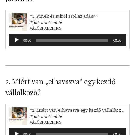
“1. Kinek és miről szól az adás?”
Több mint hobbi
VÁRŐRI ADRIENN
Audió
00:00
00:00
lejátszó
2. Miért van „elhavazva” egy kezdő
vállalkozó?
“2. Miért van elhavazva egy kezdő vállalkozó?”
Több mint hobbi
VÁRŐRI ADRIENN
Audió
00:00
00:00