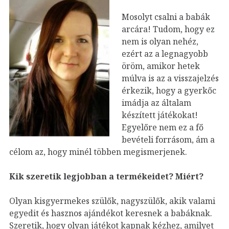
Mosolyt csalni a babák
arcára! Tudom, hogy ez
nem is olyan nehéz,
ezért az a legnagyobb
öröm, amikor hetek
múlva is az a visszajelzés
érkezik, hogy a gyerkőc
imádja az általam
készített játékokat!
Egyelőre nem ez a fő
bevételi forrásom, ám a
célom az, hogy minél többen megismerjenek.
Kik szeretik legjobban a termékeidet? Miért?
Olyan kisgyermekes szülők, nagyszülők, akik valami
egyedit és hasznos ajándékot keresnek a babáknak.
Szeretik, hogy olyan játékot kapnak kézhez, amilyet