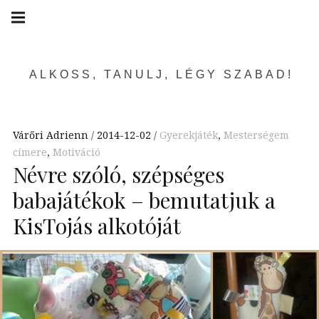
Skip
Main
navigation
to
Menu
content
ALKOSS, TANULJ, LÉGY SZABAD!
Várőri Adrienn
2014-12-02
Gyerekjáték
,
Mesterségem
címere
,
Motiváció
Névre szóló, szépséges
babajátékok – bemutatjuk a
KisTojás alkotóját