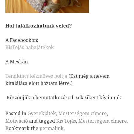
Hol találkozhatunk veled?
A Facebookon:
KisTojás babajátékok
A Meskán:
Tendkincs kézműves boltja
(Ezt még a nevem
kitalálása előtt hoztam létre.)
Köszönjük a bemutatkozásod, sok sikert kívánunk!
Posted in
Gyerekjáték
,
Mesterségem címere
,
Motiváció
and tagged
Kis Tojás
,
Mesterségem címere
.
Bookmark the
permalink
.