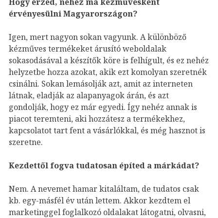
Hogy érzed, nehéz ma kézművesként
érvényesülni Magyarországon?
Igen, mert nagyon sokan vagyunk. A különböző
kézműves termékeket árusító weboldalak
sokasodásával a készítők köre is felhígult, és ez nehéz
helyzetbe hozza azokat, akik ezt komolyan szeretnék
csinálni. Sokan lemásolják azt, amit az interneten
látnak, eladják az alapanyagok árán, és azt
gondolják, hogy ez már egyedi. Így nehéz annak is
piacot teremteni, aki hozzátesz a termékekhez,
kapcsolatot tart fent a vásárlókkal, és még hasznot is
szeretne.
Kezdettől fogva tudatosan építed a márkádat?
Nem. A nevemet hamar kitaláltam, de tudatos csak
kb. egy-másfél év után lettem. Akkor kezdtem el
marketinggel foglalkozó oldalakat látogatni, olvasni,