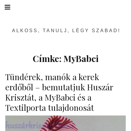
Skip
Main
navigation
to
Menu
content
ALKOSS, TANULJ, LÉGY SZABAD!
Címke:
MyBabci
Tündérek, manók a kerek
erdőből – bemutatjuk Huszár
Krisztát, a MyBabci és a
Textilporta tulajdonosát