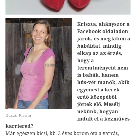
Kriszta, ahányszor a
Facebook oldaladon
járok, és meglátom a
babáidat, mindig
elkap az az érzés,
hogy a
teremtményeid nem
is babák, hanem
hús-vér manók, akik
egyenest a kerek
erdő közepéből
jöttek elő. Mesélj
nekünk, hogyan
Huszár Kriszta
indult el a kézműves
karriered?
Már egészen kicsi, kb. 3 éves korom óta a varrás,