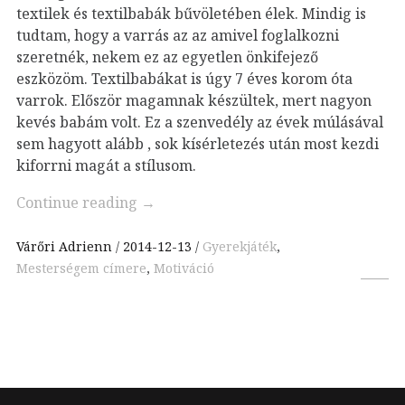
textilek és textilbabák bűvöletében élek. Mindig is
tudtam, hogy a varrás az az amivel foglalkozni
szeretnék, nekem ez az egyetlen önkifejező
eszközöm. Textilbabákat is úgy 7 éves korom óta
varrok. Először magamnak készültek, mert nagyon
kevés babám volt. Ez a szenvedély az évek múlásával
sem hagyott alább , sok kísérletezés után most kezdi
kiforrni magát a stílusom.
Continue reading
→
Várőri Adrienn
2014-12-13
Gyerekjáték
,
Mesterségem címere
,
Motiváció