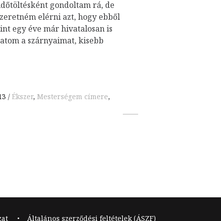
időtöltésként gondoltam rá, de
eretném elérni azt, hogy ebből
nt egy éve már hivatalosan is
atom a szárnyaimat, kisebb
13
Ékszer
,
Mesterségem címere
,
zat
Általános szerződési feltételek (ÁSZF)