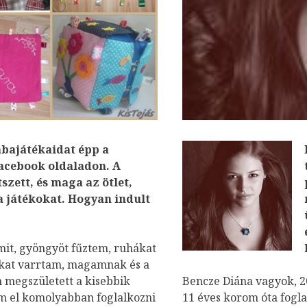
abajátékaidat épp a
acebook oldaladon. A
szett, és maga az ötlet,
 játékokat. Hogyan indult
mit, gyöngyöt fűztem, ruhákat
ákat varrtam, magamnak és a
megszületett a kisebbik
Bencze Diána vagyok, 20
m el komolyabban foglalkozni
11 éves korom óta fogl