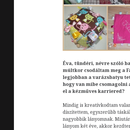
Éva, tündéri, névre szóló b
múltkor csodáltam meg a F
legjobban a varázsbatyu tet
hogy van mibe csomagolni a
el a kézműves karriered?
Mindig is kreatívkodtam vala
díszítettem, egyszerűbb tásk
nagyobbik lányomnak. Miután 
lányom két éve, akkor kezdte