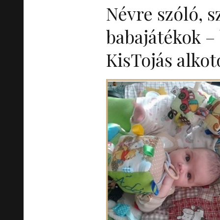
Névre szóló, 
babajátékok –
KisTojás alkot