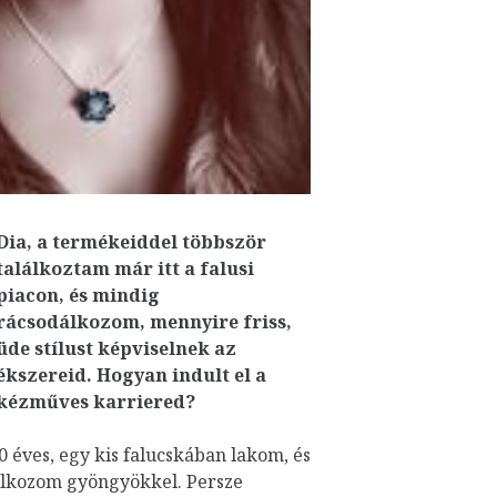
Dia, a termékeiddel többször
találkoztam már itt a falusi
piacon, és mindig
rácsodálkozom, mennyire friss,
üde stílust képviselnek az
ékszereid. Hogyan indult el a
kézműves karriered?
 éves, egy kis falucskában lakom, és
alkozom gyöngyökkel. Persze