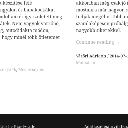
 készítése felé
akkoriban még csak jó 
ongyikat és babakockákat
mostanra már nagyon sz
ndoltam és így született meg
tudjak megélni. Több mi
 játék. Nem vagyok varrónő,
számlaképesen próbálg
g, autodidakta módon,
nagyobb sikerekkel.
hogy minél több ötletemet
Continue reading
→
Várőri Adrienn
2014-07-
Motiváció
rekjáték
,
Mesterségem
Footer
Lite by
Pixelgrade
.
Adatkezelési nyilatko