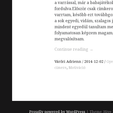
a varrással, már a babajátékok
fordulva.Először csak címker
varrtam, később ezt továbbgo
a sok egyedi, vidám, szalagos
mindent egyedül tanultam me
folyamatosan képzem magam, 
megvalósítsam.
Continue reading
→
Várőri Adrienn
2014-12-02
Gye
címere
,
Motiváció
Proudly powered by WordPress
|
Theme: Hive 