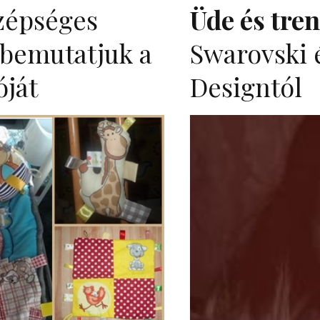
szépséges
Üde és tren
 bemutatjuk a
Swarovski 
óját
Designtól