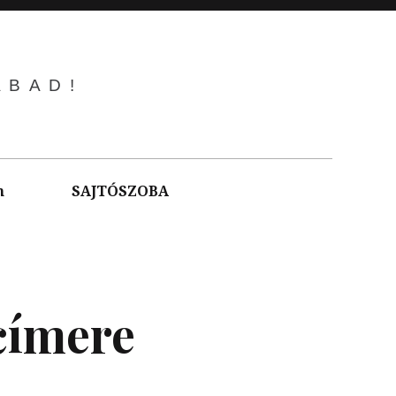
ABAD!
m
SAJTÓSZOBA
címere